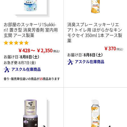
お部屋のスッキーリ！Sukki-
消臭スプレー スッキーリエ
ri！ 置き型 消臭芳香剤 室内用
ア！ トイレ用 ほがらかなキン
玄関 アース製薬
モクセイ 350ml 1本 アース製
薬
￥370
￥428
￥2,350
（税込）
お届け日：
8月8日（土）
お届け日：
8月8日（土）
アスクル在庫商品
お急ぎ便：
8月7日（金）
アスクル在庫商品
香り・販売単位違いの商品が
15
商品あります