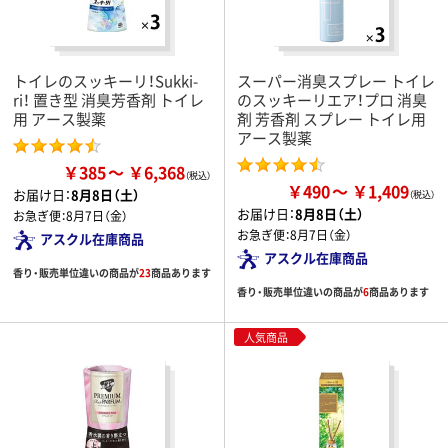
トイレのスッキーリ！Sukki-
スーパー消臭スプレー トイレ
ri！ 置き型 消臭芳香剤 トイレ
のスッキーリエア！プロ 消臭
用 アース製薬
剤 芳香剤 スプレー トイレ用
アース製薬
￥385
￥6,368
￥490
￥1,409
お届け日：
8月8日（土）
お届け日：
8月8日（土）
お急ぎ便：
8月7日（金）
お急ぎ便：
8月7日（金）
アスクル在庫商品
アスクル在庫商品
香り・販売単位違いの商品が
23
商品あります
香り・販売単位違いの商品が
6
商品あります
人気商品