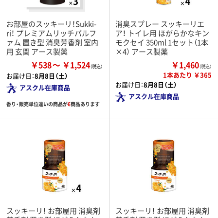
お部屋のスッキーリ！Sukki-
消臭スプレー スッキーリエ
ri！ プレミアムリッチパルフ
ア！ トイレ用 ほがらかなキン
ァム 置き型 消臭芳香剤 室内
モクセイ 350ml 1セット（1本
用 玄関 アース製薬
×4） アース製薬
￥538
￥1,524
￥1,460
（税込）
1本あたり ￥365
お届け日：
8月8日（土）
お届け日：
8月8日（土）
アスクル在庫商品
アスクル在庫商品
香り・販売単位違いの商品が
6
商品あります
スッキーリ！ お部屋用 消臭剤
スッキーリ！ お部屋用 消臭剤