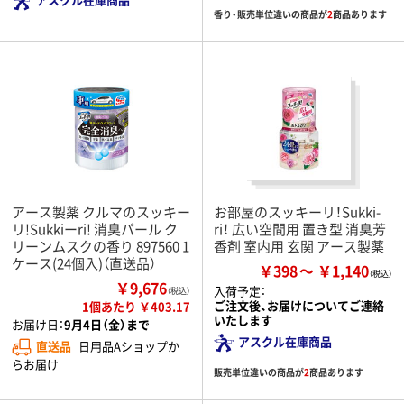
香り・販売単位違いの商品が
2
商品あります
アース製薬 クルマのスッキー
お部屋のスッキーリ！Sukki-
リ!Sukkiーri! 消臭パール ク
ri！ 広い空間用 置き型 消臭芳
リーンムスクの香り 897560 1
香剤 室内用 玄関 アース製薬
ケース(24個入)（直送品）
￥398
￥1,140
￥9,676
入荷予定：
（税込）
ご注文後、お届けについてご連絡
1個あたり ￥403.17
いたします
お届け日：
9月4日（金）まで
アスクル在庫商品
直送品
日用品Aショップか
らお届け
販売単位違いの商品が
2
商品あります