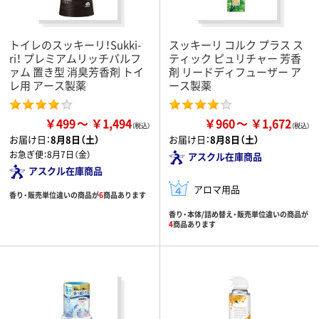
トイレのスッキーリ！Sukki-
スッキーリ コルク プラス ス
ri！ プレミアムリッチパルフ
ティック ピュリチャー 芳香
ァム 置き型 消臭芳香剤 トイ
剤 リードディフューザー ア
レ用 アース製薬
ース製薬
￥499
￥1,494
￥960
￥1,672
お届け日：
8月8日（土）
お届け日：
8月8日（土）
お急ぎ便：
8月7日（金）
アスクル在庫商品
アスクル在庫商品
アロマ用品
香り・販売単位違いの商品が
6
商品あります
香り・本体/詰め替え・販売単位違いの商品が
4
商品あります