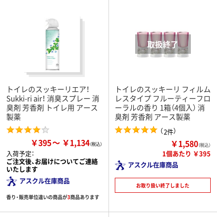
トイレのスッキーリエア！
トイレのスッキーリ フィルム
Sukki-ri air！ 消臭スプレー 消
レスタイプ フルーティーフロ
臭剤 芳香剤 トイレ用 アース
ーラルの香り 1箱（4個入） 消
製薬
臭剤 芳香剤 アース製薬
（
）
2件
￥395
￥1,134
￥1,580
（税込）
1個あたり ￥395
入荷予定：
ご注文後、お届けについてご連絡
アスクル在庫商品
いたします
アスクル在庫商品
お取り扱い終了しました
香り・販売単位違いの商品が
3
商品あります