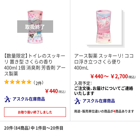
【数量限定】トイレのスッキー
アース製薬 スッキーリ! ココ
リ 置き型 さくらの香り
ロ浮き立つさくら便り
400ml 1個 消臭剤 芳香剤 アー
400mL
ス製薬
￥440
￥2,700
（
）
2件
入荷予定：
ご注文後、お届けについてご連絡
￥440
（税込）
いたします
アスクル在庫商品
アスクル在庫商品
用途・販売単位違いの商品が
4
商品あります
お取り扱い終了しました
20件（84商品）中 1件目～20件目