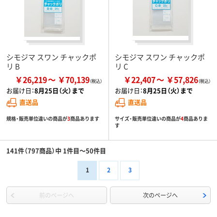
シモジマ スワン チャックポ
シモジマ スワン チャックポ
リ B
リ C
￥26,219
￥70,139
￥22,407
￥57,826
お届け日：
8月25日（火）まで
お届け日：
8月25日（火）まで
直送品
直送品
規格・販売単位違いの商品が
3
商品あります
サイズ・販売単位違いの商品が
4
商品ありま
す
141件（797商品）中 1件目～50件目
1
2
3
前のページへ
次のページへ