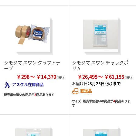
シモジマ スワン クラフトテ
シモジマ スワン チャックポ
ープ
リ A
￥298
￥14,370
￥26,495
￥61,155
お届け日：
8月25日（火）まで
アスクル在庫商品
直送品
販売単位違いの商品が
2
商品あります
サイズ・販売単位違いの商品が
4
商品ありま
す