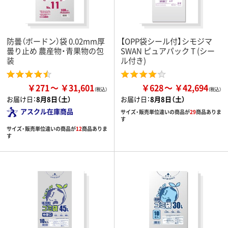
防曇（ボードン）袋 0.02mm厚
【OPP袋シール付】シモジマ
曇り止め 農産物・青果物の包
SWAN ピュアパック T (シー
装
ル付き)
￥271
￥31,601
￥628
￥42,694
お届け日：
8月8日（土）
お届け日：
8月8日（土）
アスクル在庫商品
サイズ・販売単位違いの商品が
29
商品ありま
す
サイズ・販売単位違いの商品が
12
商品ありま
す