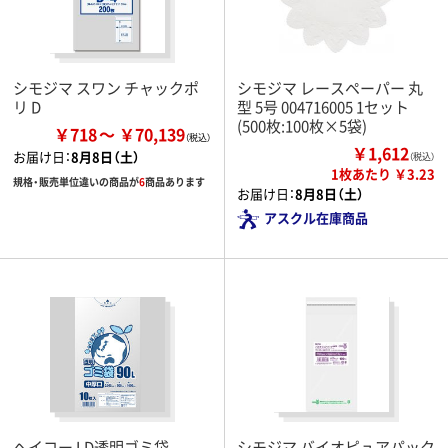
シモジマ スワン チャックポ
シモジマ レースペーパー 丸
リ D
型 5号 004716005 1セット
(500枚:100枚×5袋)
￥718
￥70,139
￥1,612
お届け日：
8月8日（土）
（税込）
1枚あたり ￥3.23
規格・販売単位違いの商品が
6
商品あります
お届け日：
8月8日（土）
アスクル在庫商品
ヘイコー LD透明ゴミ袋
シモジマ バイオピュアパック