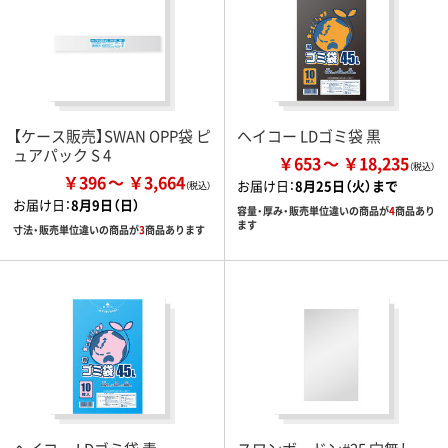
【ケース販売】SWAN OPP袋 ピ
ヘイコー LDゴミ袋 黒
ュアパック S 4
￥653
￥18,235
￥396
￥3,664
お届け日：
8月25日（火）まで
お届け日：
8月9日（日）
容量・厚み・販売単位違いの商品が
4
商品あり
ます
寸法・販売単位違いの商品が
3
商品あります