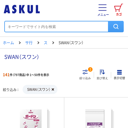
カゴ
メニュー
ホーム
サ行
ス
SWAN（スワン）
SWAN（スワン）
1
141
件（797商品）中 1～50件を表示
表示切替
絞り込み
並び替え
SWAN（スワン）
絞り込み