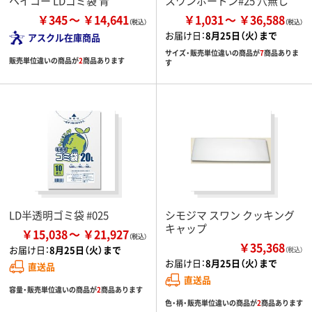
ヘイコー LDゴミ袋 青
スワンボードン#25 穴無し
￥345
￥14,641
￥1,031
￥36,588
お届け日：
8月25日（火）まで
アスクル在庫商品
サイズ・販売単位違いの商品が
7
商品ありま
販売単位違いの商品が
2
商品あります
す
LD半透明ゴミ袋 #025
シモジマ スワン クッキング
キャップ
￥15,038
￥21,927
￥35,368
お届け日：
8月25日（火）まで
（税込）
お届け日：
8月25日（火）まで
直送品
直送品
容量・販売単位違いの商品が
2
商品あります
色・柄・販売単位違いの商品が
2
商品あります