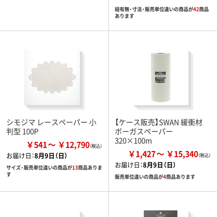
紐有無・寸法・販売単位違いの商品が
42
商品
あります
シモジマ レースペーパー 小
【ケース販売】SWAN 緩衝材
判型 100P
ボーガスペーパー
320×100m
￥541
￥12,790
￥1,427
￥15,340
お届け日：
8月9日（日）
お届け日：
8月9日（日）
サイズ・販売単位違いの商品が
13
商品ありま
す
販売単位違いの商品が
4
商品あります