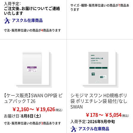
入荷予定：
サイズ・種類・販売単位違いの商品が
7
商品あ
ご注文後、お届けについてご連絡
ります
いたします
アスクル在庫商品
寸法・販売単位違いの商品が
4
商品あります
【ケース販売】SWAN OPP袋 ピ
シモジマ スワン HD規格ポリ
ュアパック T 26
袋 ポリエチレン袋 紐付/なし
SWAN
￥2,160
￥19,626
￥178
￥5,054
お届け日：
8月8日（土）
入荷予定：
2026年9月中旬
寸法・販売単位違いの商品が
3
商品あります
アスクル在庫商品