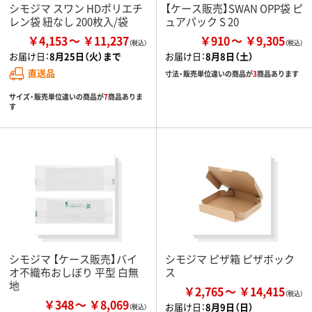
シモジマ スワン HDポリエチ
【ケース販売】SWAN OPP袋 ピ
レン袋 紐なし 200枚入/袋
ュアパック S 20
￥4,153
￥11,237
￥910
￥9,305
お届け日：
8月25日（火）まで
お届け日：
8月8日（土）
直送品
寸法・販売単位違いの商品が
3
商品あります
サイズ・販売単位違いの商品が
7
商品ありま
す
シモジマ 【ケース販売】バイ
シモジマ ピザ箱 ピザボック
オ不織布おしぼり 平型 白無
ス
地
￥2,765
￥14,415
￥348
￥8,069
お届け日：
8月9日（日）