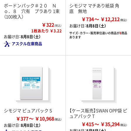
ボードンパック＃２０ Ｎ
シモジマ マチあり紙袋 角
ｏ．８ 穴有 プラあり 1束
底 無地
（100枚入）
￥734
￥12,212
￥322
お届け日：
8月8日（土）
（税込）
1枚あたり ￥3.22
サイズ・カラー・販売単位違いの商品が
8
商品
お届け日：
8月8日（土）
あります
アスクル在庫商品
シモジマ ピュアパック S
【ケース販売】SWAN OPP袋 ピ
ュアパック T
￥377
￥10,968
￥415
￥35,294
お届け日：
8月8日（土）
お届け日：
8月8日（土）