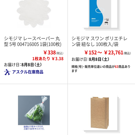
シモジマ レースペーパー 丸
シモジマ スワン ポリエチレ
型 5号 004716005 1袋(100枚)
ン袋 紐なし 100枚入/袋
￥338
￥152
￥23,761
（税込）
1枚あたり ￥3.38
お届け日：
8月8日（土）
お届け日：
8月8日（土）
規格(号)・販売単位違いの商品が
63
商品あり
ます
アスクル在庫商品