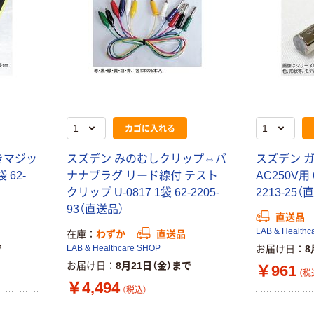
カゴに入れる
きマジッ
スズデン みのむしクリップ⇔バ
スズデン 
 62-
ナナプラグ リード線付 テスト
AC250V用 6
クリップ U-0817 1袋 62-2205-
2213-25（
93（直送品）
直送品
LAB & Healthc
在庫
わずか
直送品
で
LAB & Healthcare SHOP
お届け日
8
お届け日
8月21日（金）まで
￥961
（税
￥4,494
（税込）