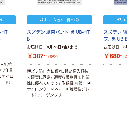
）
バリエーション一覧へ（2）
バリエ
-HT
スズデン 結束バンド 黒 UB-HT
スズデン 
B
プ） 黒 UB 
で
お届け日
8月28日（金）まで
お届け日
8
￥387~
￥680~
（税込）
（
挿入抵抗
性で作業
横ズレ防止力に優れ、軽い挿入抵抗
6ナイロ
で確実に固定。適度な柔軟性で作業
レード）
性に優れています。耐候性 材質：66
ナイロン（UL94V-2：UL難燃性グレ
ード） ハロゲンフリー