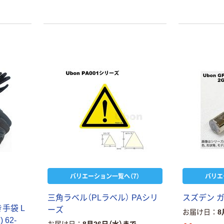
バリエーション一覧へ（7）
バリエ
三角ラベル（PLラベル） PAシリ
スズデン 
手袋 L
ーズ
お届け日
8
 62-