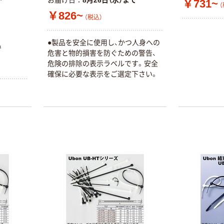
お届け日
8月26日（水）まで
￥731~
（
￥826~
（税込）
●製品を安全に使用し、かつ人身への
で
危害と物的損害を防ぐための警告、
危険の排除の表示ラベルです。安全
確保に必要な表示をご選定下さい。