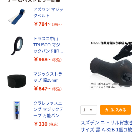
ナー のベストセラー商品
アズワン マジッ
クベルト
￥784~
（税込）
トラスコ中山
TRUSCO マジ
ックバンド[[R
下]]結束テープ
￥968~
（税込）
両面
マジックストラ
ップ 幅25mm
￥647~
（税込）
クラレファスニ
ング マジックテ
カゴに入れる
ープ 万能バンド
25(21)mm巾
スズデン ニトリル背抜き
￥330
（税込）
40cm M13R_ク
サイズ 黒 A-32B 1個(1枚)