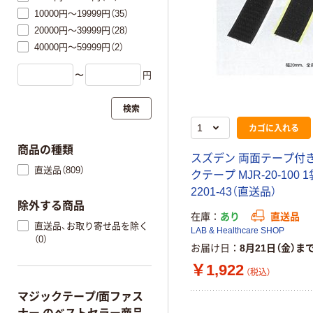
10000円～19999円（35）
20000円～39999円（28）
40000円～59999円（2）
〜
円
検索
カゴに入れる
商品の種類
スズデン 両面テープ付
直送品（809）
クテープ MJR-20-100 1袋
2201-43（直送品）
除外する商品
在庫
あり
直送品
直送品、お取り寄せ品を除く
LAB & Healthcare SHOP
（0）
お届け日
8月21日（金）ま
￥1,922
（税込）
マジックテープ/面ファス