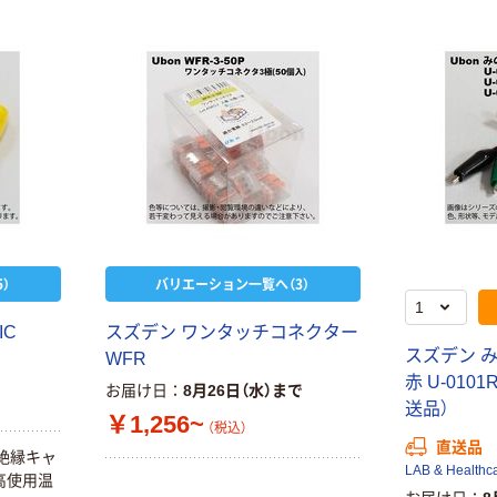
）
バリエーション一覧へ（3）
IC
スズデン ワンタッチコネクター
スズデン 
WFR
赤 U-0101R
お届け日
8月26日（水）まで
送品）
￥1,256~
（税込）
直送品
用絶縁キャ
LAB & Healthc
最高使用温