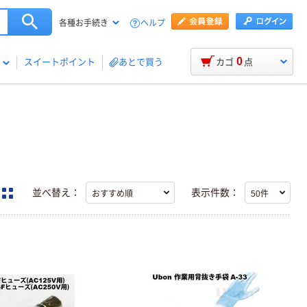
ヘルプ
各種お手続き
0
スイートポイント
あとで買う
カゴ
点
並べ替え：
表示件数：