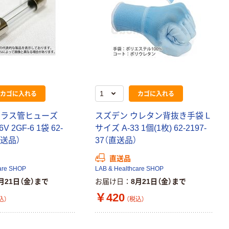
カゴに入れる
カゴに入れる
ガラス管ヒューズ
スズデン ウレタン背抜き手袋 L
V 2GF-6 1袋 62-
サイズ A-33 1個(1枚) 62-2197-
直送品）
37（直送品）
直送品
are SHOP
LAB & Healthcare SHOP
月21日（金）まで
お届け日
8月21日（金）まで
￥420
込）
（税込）