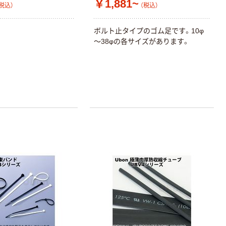
￥1,881~
税込）
（税込）
ボルト止タイプのゴム足です。10φ
～38φの各サイズがあります。