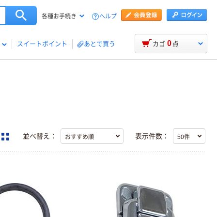
ヘルプ
各種お手続き
0
スイートポイント
あとで買う
カゴ
点
並べ替え：
表示件数：