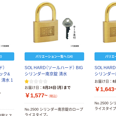
）
バリエーション一覧へ（14）
バリエ
ド）
SOL HARD（ソールハード） BIG
SOL HAR
ロック&
シリンダー南京錠 清水
シリンダー
清水 1
お届け日
8
お届け日
8月24日（月）まで
￥1,643
で
￥1,577~
（税込）
No.2500
ライスタイプ
No.2500 シリンダー南京錠のロープ
ライスタイプ。
京錠とス