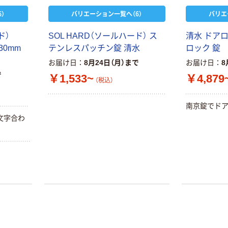
）
バリエーション一覧へ（6）
バリエ
ド）
SOL HARD（ソールハード） ス
清水 ドア
30mm
テンレスパッチン錠 清水
ロック 錠
お届け日
8月24日（月）まで
お届け日
8
で
￥1,533~
￥4,879
（税込）
南京錠でドア
文字合わ