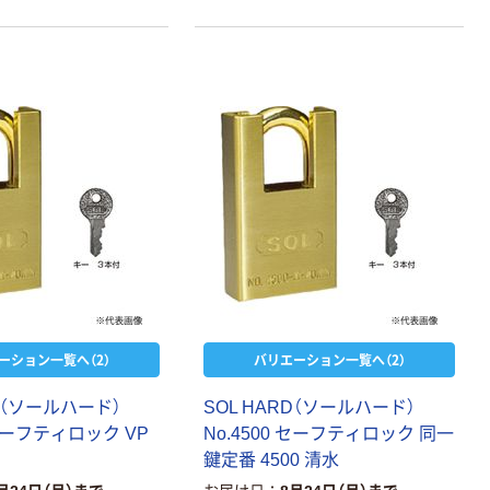
オリジナル
アスクル「現場
のチカラ」スペ
アキーボックス
1個 オリジナル
￥2,185
（税込）
カゴへ
人気商品
ーション一覧へ（2）
バリエーション一覧へ（2）
【キーホルダー】
JIELISI キーボ
RD（ソールハード）
SOL HARD（ソールハード）
ックス 専用キー
 セーフティロック VP
No.4500 セーフティロック 同一
ホルダー
￥168~
鍵定番 4500 清水
（税込）