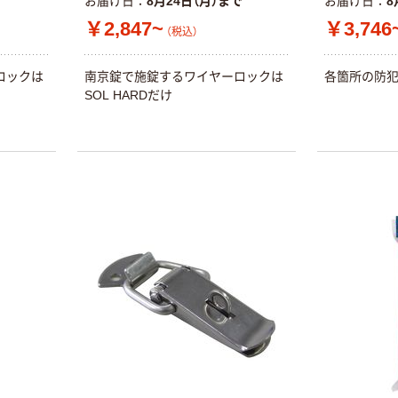
お届け日
8月24日（月）まで
お届け日
8
光 キーリール
スモールサイズ
￥2,847~
￥3,746
（税込）
KRB-70 1個
￥640
（税込）
ロックは
南京錠で施錠するワイヤーロックは
各箇所の防犯
SOL HARDだけ
カゴへ
新着
エスコ 120ー
700mm キーキ
ャリー(カールコ
ード付/レッド)
￥214
（税込）
EA916ZL-211A
1本（直送品）
カゴへ
中林製作所 消音
熊ベル
￥1,853~
（税込）