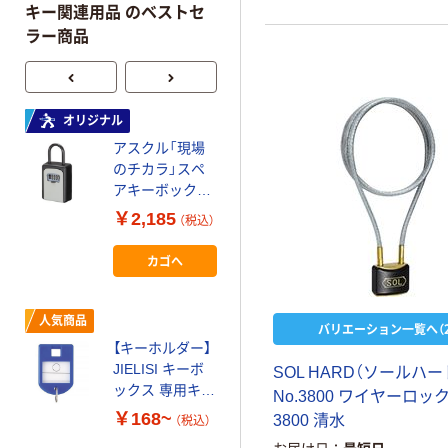
キー関連用品 のベストセ
ラー商品
オリジナル
人気商品
アスクル「現場
エコー金属 カラ
のチカラ」スペ
ビナ付スプリン
アキーボックス
グコード 1236-
1個 オリジナル
630 1個 ※色
￥2,185
￥176
（税込）
（税込）
指定不可
カゴへ
カゴへ
SOL HARD（ソ
人気商品
バリエーション一覧へ（2
ールハード）
【キーホルダー】
BIGシリンダー
JIELISI キーボ
SOL HARD（ソールハー
南京錠 清水
￥1,577~
ックス 専用キー
No.3800 ワイヤーロック
（税込）
ホルダー
￥168~
3800 清水
（税込）