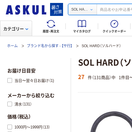
...
SOL HA
カテゴリー
履歴・再注文
マイカタログ
クイックオーダー
ホーム
ブランド名から探す - 【サ行】
SOL HARD（ソルハード）
SOL HARD
お届け日目安
27
件（131商品）中
1件目
当日〜翌々日お届け（1)
メーカーから絞り込む
清水（131）
価格（税込）
1000円～1999円（13）