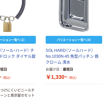
ーション一覧へ（2）
バリエーション一覧へ（4）
D（ソール・ハード） チ
SOL HARD（ソールハード）
ドロック ダイヤル錠
No.1030N-45 角型パッチン 鉄
水
クローム 清水
最短日
お届け日
最短日
~
￥1,330~
（税込）
（税込）
ズつけにくいビニールチ
ェーンと南京錠のセット