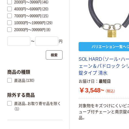
2000円～3999円（46）
4000円～6999円（20）
7000円～9999円（15）
10000円～19999円（29）
20000円～39999円（8）
〜
円
バリエーション一覧へ（2
検索
SOL HARD（ソール・ハ
ェーン＆パドロック シ
商品の種類
錠タイプ 清水
直送品（130）
お届け日
最短日
￥3,548~
（税込）
除外する商品
直送品、お取り寄せ品を除く
対象物をキズつけにくいビ
（1）
ューブ付チェーンと南京錠
品。