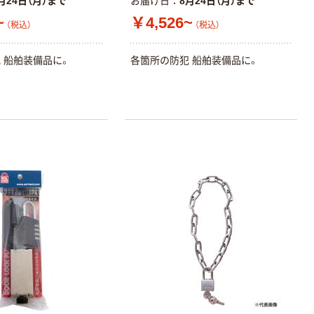
月24日（月）まで
お届け日
8月24日（月）まで
人気商品
~
￥4,526~
（税込）
（税込）
フジテックジャ
パン 丸型ワイヤ
 船舶装備品に。
各箇所の防犯 船舶装備品に。
ーロック 数字ダ
イヤル式 番号ロ
￥352~
（税込）
ック ワイヤー南
京鍵
オリジナル
アスクル 現場の
チカラ ワイヤー
ダイヤル錠 1個
オリジナル
￥802
（税込）
カゴへ
レイメイ藤井 コ
イルキーチェー
ン ブラック
GLK
￥417~
（税込）