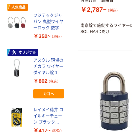
お届け日
最短日
人気商品
人気商品
￥2,787~
川住製作所 川住
（税込）
フジテックジャ
KW-84 ブレスレ
パン 丸型ワイヤ
ットキーホルダ
南京錠で施錠するワイヤー
ーロック 数字ダ
ー
￥480~
SOL HARDだけ
（税込）
イヤル式 番号ロ
￥352~
（税込）
ック ワイヤー南
トラスコ中山
京鍵
TRUSCO 名札
オリジナル
キーホルダー ア
アスクル 現場の
ソート
チカラ ワイヤー
￥236~
（税込）
ダイヤル錠 1個
オリジナル
￥802
（税込）
人気商品
ハイロジック ク
カゴへ
ローム二重リン
グ 20mm ZY-
214 1個(16個)
レイメイ藤井 コ
￥267
（税込）
61-7024-38
イルキーチェー
ン ブラック
カゴへ
GLK
￥417~
（税込）