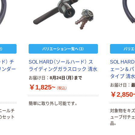
）
バリエーション一覧へ（3）
バリエ
ード） チ
SOL HARD（ソールハード） ス
SOL HAR
リンダー
ライディングガラスロック 清水
ェーン＆パ
タイプ 清
お届け日
8月24日（月）まで
お届け日
￥1,825~
（税込）
￥2,850
簡単に取り外し可能です。
ニールチ
対象物をキ
のセット
ューブ付チ
品。