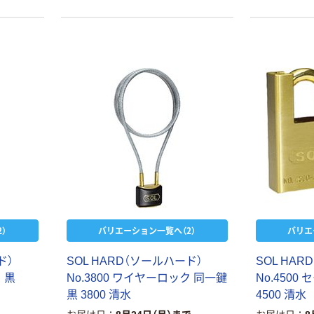
デビカ 名札キー
人気商品
ホルダー 8色
カール事務器 キ
133409 1セット
ーボックス（コ
(8個入)
￥385
ンパクトタイ
（税込）
プ）
￥2,810~
カゴへ
（税込）
人気商品
アイアイ ボック
）
バリエーション一覧へ（2）
バリエ
ス付南京錠 スペ
アーキーボック
ド）
SOL HARD（ソールハード）
SOL HA
ス
￥3,300~
 黒
No.3800 ワイヤーロック 同一鍵
No.4500
（税込）
黒 3800 清水
4500 清水