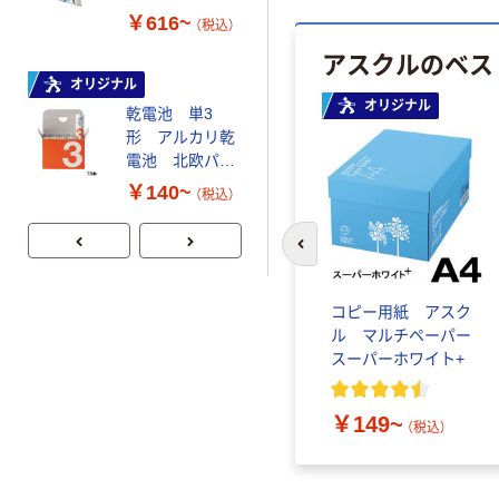
￥358~
プ 詰替用 バイ
（税込）
￥616~
（税込）
オマス素材10％
アスクルのベス
配合
富士フイルム
オリジナル
instax mini13
オリジナル
INS MINI 13
乾電池 単3
形 アルカリ乾
￥12,100~
電池 北欧パッ
（税込）
ケージ アスク
￥140~
（税込）
ルオリジナル
前のスライドへ
コピー用紙 アスク
ル マルチペーパー
スーパーホワイト+
￥149~
（税込）