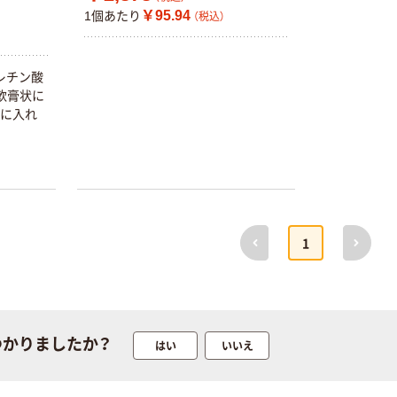
￥528~
￥115~
（税込）
（税込）
製造）
￥95.94
1個あたり
（税込）
本気プライス
本気プライス
アスクル はたら
キングジム テプ
レチン酸
く ふせん 付箋
ラ TEPRA
軟膏状に
75×25mm
PRO【純正】テー
器に入れ
プ 白ラベル
￥377~
￥914~
（税込）
（税込）
12mm幅 （黒文
字）
富士フイルム チ
本気プライス
ェキ専用フィル
大塚製薬工場
ム INSTAX MINI
経口補水液 オー
前へ
次へ
WW2
￥1,580~
1
エスワン（OS-1）
（税込）
￥159~
（税込）
本気プライス
アスクル セロハ
つかりましたか？
はい
いいえ
ンテープ
￥216~
（税込）