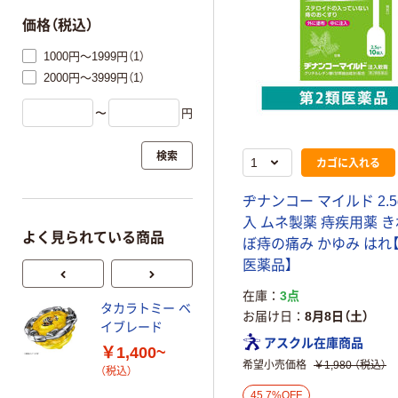
価格（税込）
1000円～1999円（1）
2000円～3999円（1）
〜
円
検索
カゴに入れる
ヂナンコー マイルド 2.5
入 ムネ製薬 痔疾用薬 き
よく見られている商品
ぼ痔の痛み かゆみ はれ
医薬品】
在庫
3点
タカラトミー ベ
オリジナル
お届け日
8月8日（土）
イブレード
乾電池 単4
アスクル在庫商品
￥1,400~
形 アルカリ乾
希望小売価格
￥1,980
（税込）
（税込）
電池 北欧パッ
ケージ アスク
45.7%OFF