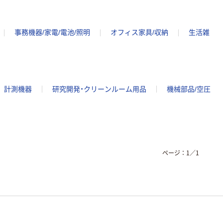
事務機器/家電/電池/照明
オフィス家具/収納
生活雑
計測機器
研究開発・クリーンルーム用品
機械部品/空圧
ページ：
1
／
1