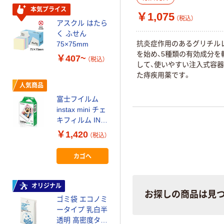
￥140~
（税込）
ルオリジナル
本気プライス
￥1,075
（税込）
アスクル はたら
オリジナル
く ふせん
アスクルオリジ
抗炎症作用のあるグリチル
75×75mm
ナル ラミネー
を始め、5種類の有効成分を
￥407~
（税込）
トフィルム A4
して、使いやすい注入式容
サイズ
た痔疾用薬です。
￥458~
（税込）
100μ（ミクロン）
人気商品
富士フイルム
本気プライス
instax mini チェ
アスクル はたら
キフィルム INS
く ふせん
MINI JP1 1パッ
￥1,420
（税込）
50×15mm
ク（10枚入り）
￥386~
（税込）
カゴへ
オリジナル
オリジナル
アスクル 「現場
お探しの商品は見
ゴミ袋 エコノミ
のチカラ」 養生
ータイプ 乳白半
テープ
透明 高密度タイ