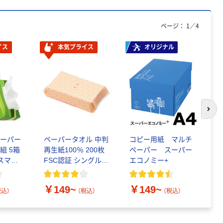
プ 詰替用 バイ
￥616~
（税込）
オマス素材10％
ページ：
1
／
4
配合
オリジナル
イス
本気プライス
オリジナル
乾電池 単3
形 アルカリ乾
電池 北欧パッ
ケージ アスク
￥140~
（税込）
ルオリジナル
次の
ペーパー
ペーパータオル 中判
コピー用紙 マルチ
ト
組 5箱
再生紙100％ 200枚
ペーパー スーパー
ダ
 スマー
FSC認証 シングル
エコノミー+
1
ト ビビ
大王製紙共同企画 オ
イ
認証
リジナル
F
￥149~
￥149~
￥
税込）
（税込）
（税込）