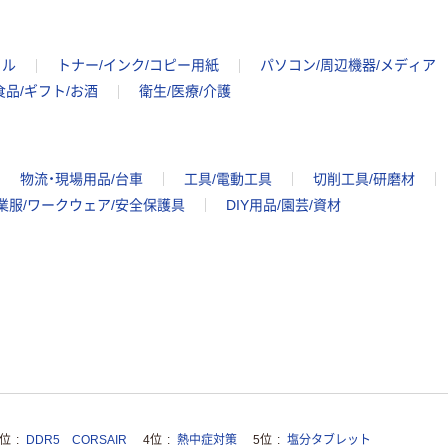
イル
トナー/インク/コピー用紙
パソコン/周辺機器/メディア
食品/ギフト/お酒
衛生/医療/介護
物流・現場用品/台車
工具/電動工具
切削工具/研磨材
業服/ワークウェア/安全保護具
DIY用品/園芸/資材
3位
DDR5 CORSAIR
4位
熱中症対策
5位
塩分タブレット