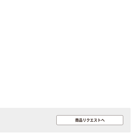
本気プライス
アスクル はたら
く ふせん
75×75mm
￥407~
（税込）
人気商品
富士フイルム
instax mini チェ
キフィルム INS
MINI JP1 1パッ
￥1,420
（税込）
ク（10枚入り）
カゴへ
オリジナル
商品リクエストへ
ゴミ袋 エコノミ
ータイプ 乳白半
透明 高密度タイ