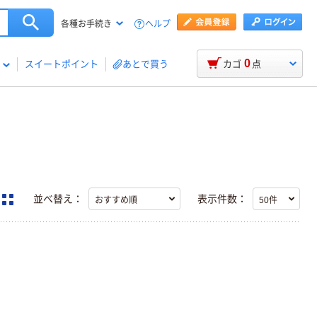
ヘルプ
各種お手続き
0
スイートポイント
あとで買う
カゴ
点
並べ替え：
表示件数：