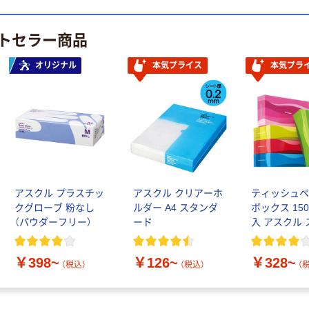
本気プライス
トセラー商品
ニチバン セロテ
ープ 大巻
オリジナル
本気プライス
本気プラ
￥124~
（税込）
アスクル プラスチッ
アスクル クリアーホ
ティッシュ
クグローブ 粉なし
ルダー A4 スタンダ
ボックス 150
（パウダーフリー）
ード
入 アスクル
トコンパク
ッド PEFC
￥398~
￥126~
￥328~
（税込）
（税込）
（