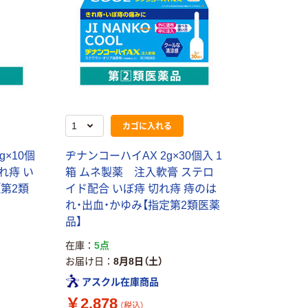
カゴに入れる
g×10個
ヂナンコーハイAX 2g×30個入 1
れ痔 い
箱 ムネ製薬 注入軟膏 ステロ
【第2類
イド配合 いぼ痔 切れ痔 痔のは
れ・出血・かゆみ【指定第2類医薬
品】
オリジナル
本気プライス
在庫
5点
サントリー 伊右
アスクル フラッ
お届け日
8月8日（土）
衛門 「お茶、どう
トファイル エコ
アスクル在庫商品
ぞ。」 緑茶
ノミータイプ
￥2,878
A4タテ(コクヨ
（税込）