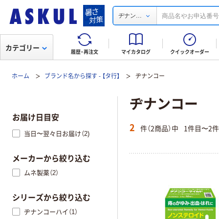
...
ヂナン
カテゴリー
履歴・再注文
マイカタログ
クイックオーダー
ホーム
ブランド名から探す - 【タ行】
ヂナンコー
ヂナンコー
お届け日目安
2
件（2商品）中
1件目〜2
当日〜翌々日お届け（2)
メーカーから絞り込む
ムネ製薬（2）
シリーズから絞り込む
ヂナンコーハイ（1）