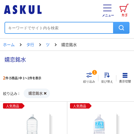
カゴ
メニュー
ホーム
タ行
ツ
嬬恋銘水
嬬恋銘水
1
2
件（5商品）中 1～2件を表示
表示切替
絞り込み
並び替え
嬬恋銘水
絞り込み
人気商品
人気商品