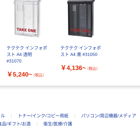
テクテク インフォポ
テクテク インフォポ
スト A4 透明
スト A4 黒 #31050
#31070
￥4,136~
（税込）
￥5,240~
（税込）
イル
トナー/インク/コピー用紙
パソコン/周辺機器/メディア
食品/ギフト/お酒
衛生/医療/介護