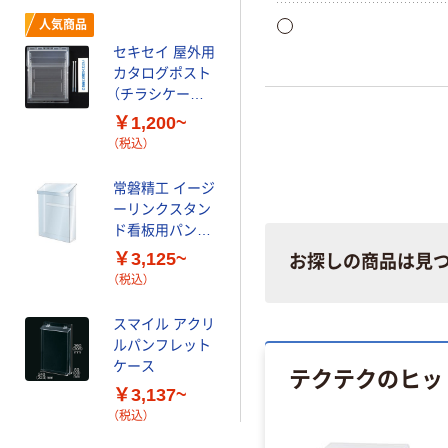
満足できなかった方にオス
人気商品
セキセイ 屋外用
カタログポスト
（チラシケース）
A4
￥1,200~
（税込）
常磐精工 イージ
ーリンクスタン
ド看板用パンフ
レットケース単
￥3,125~
お探しの商品は見
品（屋外用）
（税込）
スマイル アクリ
ルパンフレット
ケース
テクテクのヒッ
￥3,137~
（税込）