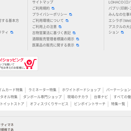
サイトマップ
LOHACO（ロ
ご利用規約
パプリ（印刷・
プライバシーポリシー
みんなの仕事
対する基本方
ご利用環境について
エシラボ（We
ご利用上の注意
アスクルの大
リティ
ション
古物営業法に基づく表記
酒類販売管理者標識の掲示
医薬品の販売に関する表示
イムカード特集
ラミネーター特集
ホワイトボードショップ
パーテーション
タオル特集
ダンボール専門ショップ
現場のチカラ
台車ナビ
すべての働
トイットストア
オフィスづくりサービス
ピンポイントサーチ
特集一覧
リティマネ
際規格であ