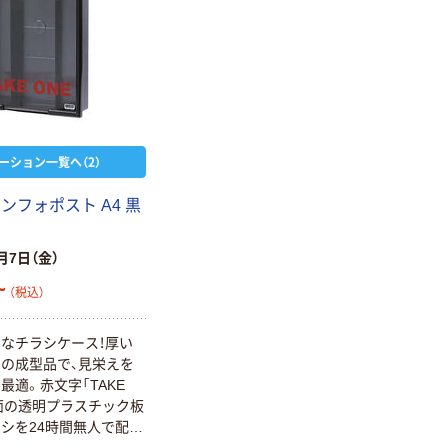
ーション一覧へ（2）
ンフォポスト A4 黒
月7日（金）
~
（税込）
なチラシケース！厚い
の成型品で、見栄えを
最適。赤文字「TAKE
正面の透明プラスチック板
シを24時間無人で配布
易なチラシケースでは