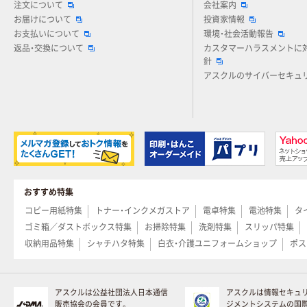
注文について
会社案内
お届けについて
投資家情報
お支払いについて
環境・社会活動報告
返品・交換について
カスタマーハラスメントに
針
アスクルのサイバーセキュ
おすすめ特集
コピー用紙特集
トナー・インクメガストア
電卓特集
電池特集
タ
ゴミ箱／ダストボックス特集
お掃除特集
洗剤特集
スリッパ特集
収納用品特集
シャチハタ特集
白衣・介護ユニフォームショップ
ポス
アスクルは公益社団法人日本通信
アスクルは情報セキュ
販売協会の会員です。
ジメントシステムの国