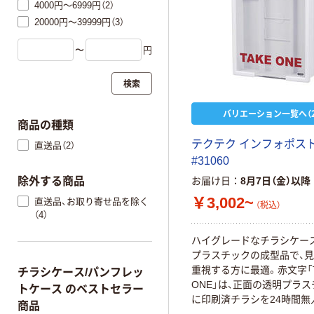
4000円～6999円（2）
20000円～39999円（3）
〜
円
検索
バリエーション一覧へ（2
商品の種類
テクテク インフォポスト 
直送品（2）
#31060
除外する商品
お届け日
8月7日（金）以降
￥3,002~
直送品、お取り寄せ品を除く
（税込）
（4）
ハイグレードなチラシケー
プラスチックの成型品で、
重視する方に最適。赤文字「T
チラシケース/パンフレッ
ONE」は、正面の透明プラ
トケース のベストセラー
に印刷済チラシを24時間無
商品
できます。簡易なチラシケ