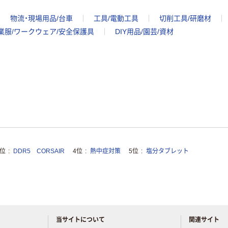
物流・現場用品/台車
工具/電動工具
切削工具/研磨材
業服/ワークウェア/安全保護具
DIY用品/園芸/資材
3位
DDR5 CORSAIR
4位
熱中症対策
5位
塩分タブレット
当サイトについて
関連サイト
アスクルについてお気軽にご質問ください