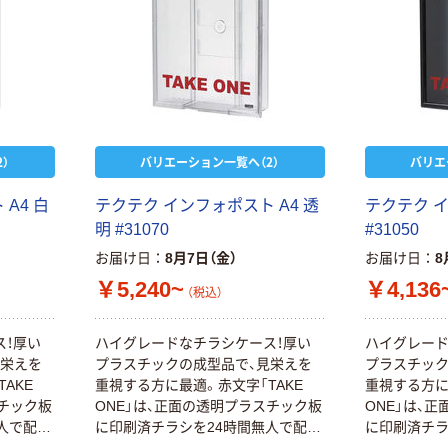
）
バリエーション一覧へ（2）
バリエ
A4 白
テクテク インフォポスト A4 透
テクテク イ
明 #31070
#31050
お届け日
8月7日（金）
お届け日
8
￥5,240~
￥4,136
（税込）
ス！厚い
ハイグレードなチラシケース！厚い
ハイグレード
見栄えを
プラスチックの成型品で、見栄えを
プラスチック
AKE
重視する方に最適。赤文字「TAKE
重視する方に
スチック板
ONE」は、正面の透明プラスチック板
ONE」は、
人で配布
に印刷済チラシを24時間無人で配布
に印刷済チラ
ースでは
できます。簡易なチラシケースでは
できます。簡