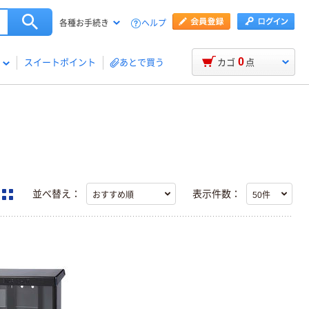
ヘルプ
各種お手続き
0
スイートポイント
あとで買う
カゴ
点
並べ替え：
表示件数：