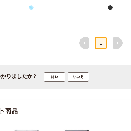
スメ
満足できなかった方にオススメ
満足できな
前へ
次へ
1
つかりましたか？
はい
いいえ
ト商品