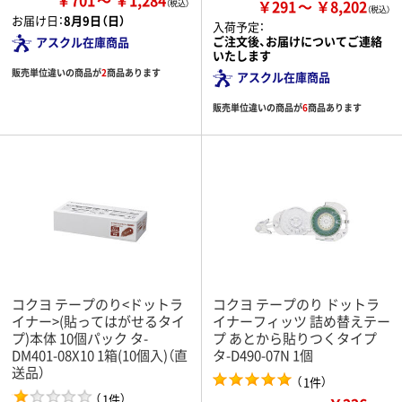
￥291
￥8,202
お届け日：
8月9日（日）
入荷予定：
ご注文後、お届けについてご連絡
アスクル在庫商品
いたします
販売単位違いの商品が
2
商品あります
アスクル在庫商品
販売単位違いの商品が
6
商品あります
コクヨ テープのり<ドットラ
コクヨ テープのり ドットラ
イナー>(貼ってはがせるタイ
イナーフィッツ 詰め替えテー
プ)本体 10個パック タ-
プ あとから貼りつくタイプ
DM401-08X10 1箱(10個入)（直
タ-D490-07N 1個
送品）
（
）
1件
（
）
1件