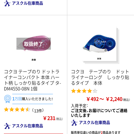
アスクル在庫商品
コクヨ テープのり ドットラ
コクヨ テープのり ドット
イナーコンパクト 本体 ハー
ライナーロング しっかり貼
ト柄 しっかり貼るタイプ タ-
るタイプ 本体
DM4550-08N 1個
￥492
￥2,240
1
万回
購入いただきました！
入荷予定：
（
）
ご注文後、お届けについてご連絡
13件
いたします
￥231
（税込）
アスクル在庫商品
アスクル在庫商品
販売単位違いの商品が
2
商品あります