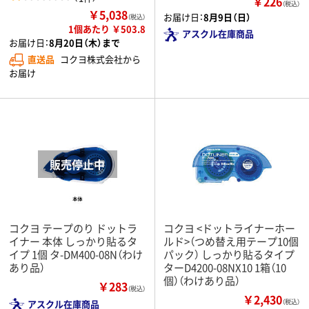
￥226
（税込）
￥5,038
お届け日：
8月9日（日）
（税込）
1個あたり ￥503.8
アスクル在庫商品
お届け日：
8月20日（木）まで
直送品
コクヨ株式会社から
お届け
コクヨ テープのり ドットラ
コクヨ <ドットライナーホー
イナー 本体 しっかり貼るタ
ルド>（つめ替え用テープ10個
イプ 1個 タ-DM400-08N（わけ
パック） しっかり貼るタイプ
あり品）
ターD4200-08NX10 1箱（10
個）（わけあり品）
￥283
（税込）
￥2,430
アスクル在庫商品
（税込）