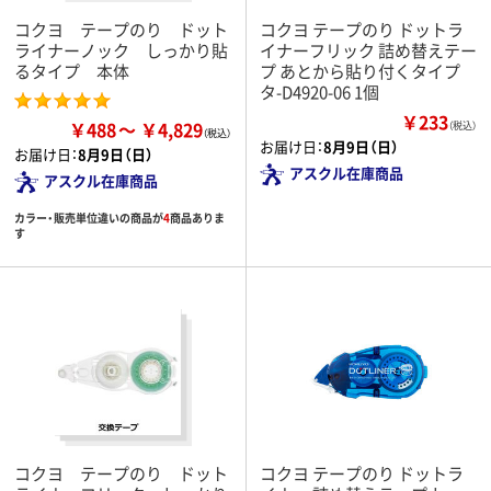
コクヨ テープのり ドット
コクヨ テープのり ドットラ
ライナーノック しっかり貼
イナーフリック 詰め替えテー
るタイプ 本体
プ あとから貼り付くタイプ
タ-D4920-06 1個
￥233
￥488
￥4,829
（税込）
お届け日：
8月9日（日）
お届け日：
8月9日（日）
アスクル在庫商品
アスクル在庫商品
カラー・販売単位違いの商品が
4
商品ありま
す
コクヨ テープのり ドット
コクヨ テープのり ドットラ