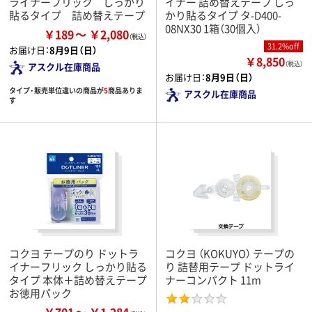
ライナーフリック しっかり
イナー 詰め替えテープ しっ
貼るタイプ 詰め替えテープ
かり貼るタイプ タ-D400-
08NX30 1箱（30個入）
￥189
￥2,080
31.2%off
お届け日：
8月9日（日）
￥8,850
（税込）
アスクル在庫商品
お届け日：
8月9日（日）
タイプ・販売単位違いの商品が
5
商品ありま
アスクル在庫商品
す
コクヨ テープのり ドットラ
コクヨ （KOKUYO） テープの
イナーフリック しっかり貼る
り 詰替用テープ ドットライ
タイプ 本体＋詰め替えテープ
ナーコンパクト 11m
お徳用パック
￥701
￥1,284