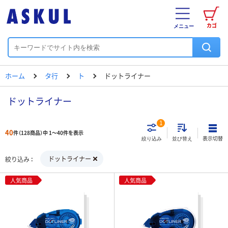
カゴ
メニュー
ホーム
タ行
ト
ドットライナー
ドットライナー
1
40
件（128商品）中 1～40件を表示
表示切替
絞り込み
並び替え
ドットライナー
絞り込み
人気商品
人気商品