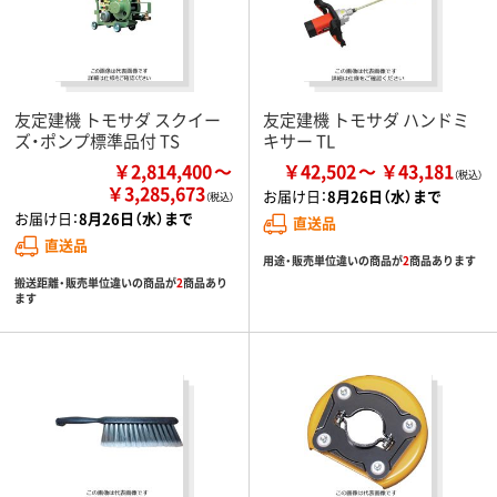
友定建機 トモサダ スクイー
友定建機 トモサダ ハンドミ
ズ・ポンプ標準品付 TS
キサー TL
￥2,814,400
￥42,502
￥43,181
￥3,285,673
お届け日：
8月26日（水）まで
お届け日：
8月26日（水）まで
直送品
直送品
用途・販売単位違いの商品が
2
商品あります
搬送距離・販売単位違いの商品が
2
商品あり
ます