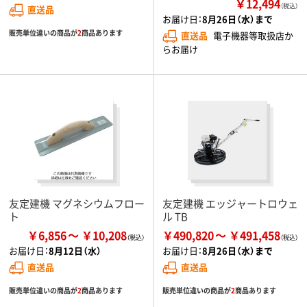
￥12,494
（税込）
直送品
お届け日：
8月26日（水）まで
販売単位違いの商品が
2
商品あります
直送品
電子機器等取扱店か
らお届け
友定建機 マグネシウムフロー
友定建機 エッジャートロウェ
ト
ル TB
￥6,856
￥10,208
￥490,820
￥491,458
お届け日：
8月12日（水）
お届け日：
8月26日（水）まで
直送品
直送品
販売単位違いの商品が
2
商品あります
販売単位違いの商品が
2
商品あります