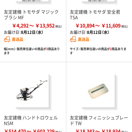
友定建機 トモサダ マジック
友定建機 トモサダ 安全君
ブラシ MF
TSA
￥4,292
￥13,952
￥10,894
￥11,609
お届け日：
8月12日（水）
お届け日：
8月12日（水）
直送品
直送品
幅(mm)・販売単位違いの商品が
3
商品あり
サイズ・販売単位違いの商品が
2
商品ありま
ます
す
友定建機 ハンドトロウェル
友定建機 フィニッシュブレー
NSM
ド TW
￥514,470
￥603,229
￥18,343
￥18,934