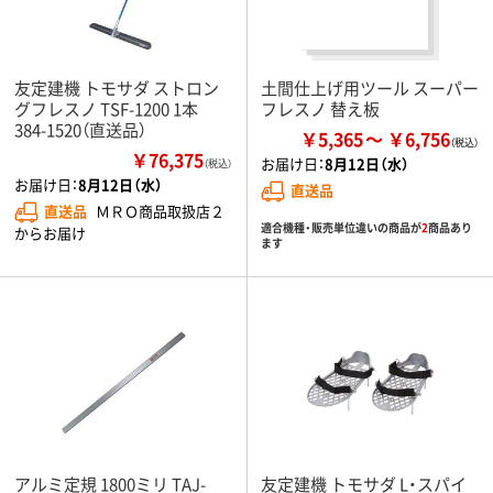
友定建機 トモサダ ストロン
土間仕上げ用ツール スーパー
グフレスノ TSF-1200 1本
フレスノ 替え板
384-1520（直送品）
￥5,365
￥6,756
￥76,375
お届け日：
8月12日（水）
（税込）
お届け日：
8月12日（水）
直送品
直送品
ＭＲＯ商品取扱店２
適合機種・販売単位違いの商品が
2
商品あり
からお届け
ます
アルミ定規 1800ミリ TAJ-
友定建機 トモサダ L・スパイ