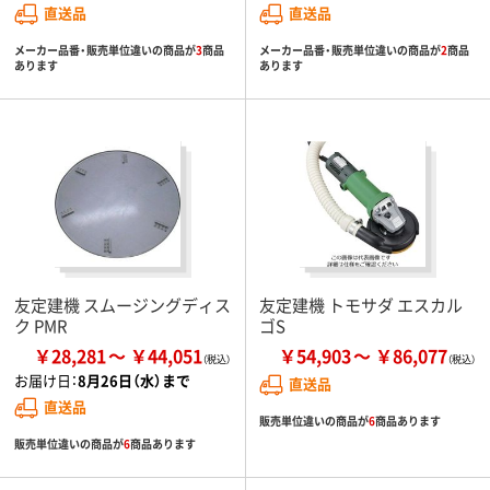
直送品
直送品
メーカー品番・販売単位違いの商品が
3
商品
メーカー品番・販売単位違いの商品が
2
商品
あります
あります
友定建機 スムージングディス
友定建機 トモサダ エスカル
ク PMR
ゴS
￥28,281
￥44,051
￥54,903
￥86,077
お届け日：
8月26日（水）まで
直送品
直送品
販売単位違いの商品が
6
商品あります
販売単位違いの商品が
6
商品あります