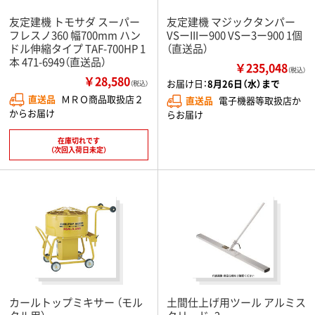
友定建機 トモサダ スーパー
友定建機 マジックタンパー
フレスノ360 幅700mm ハン
VSーIIIー900 VSー3ー900 1個
ドル伸縮タイプ TAF-700HP 1
（直送品）
本 471-6949（直送品）
￥235,048
（税込）
￥28,580
お届け日：
8月26日（水）まで
（税込）
直送品
ＭＲＯ商品取扱店２
直送品
電子機器等取扱店か
からお届け
らお届け
在庫切れです
（次回入荷日未定）
カールトップミキサー （モル
土間仕上げ用ツール アルミス