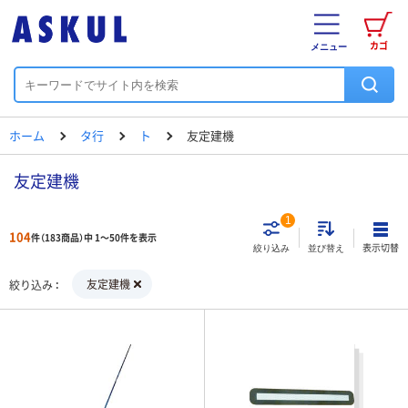
カゴ
メニュー
ホーム
タ行
ト
友定建機
友定建機
1
104
件（183商品）中 1～50件を表示
表示切替
絞り込み
並び替え
友定建機
絞り込み