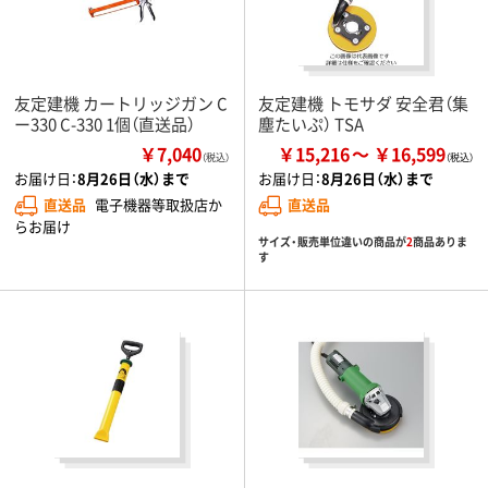
友定建機 カートリッジガン C
友定建機 トモサダ 安全君（集
ー330 C-330 1個（直送品）
塵たいぷ） TSA
￥7,040
￥15,216
￥16,599
（税込）
お届け日：
8月26日（水）まで
お届け日：
8月26日（水）まで
直送品
電子機器等取扱店か
直送品
らお届け
サイズ・販売単位違いの商品が
2
商品ありま
す