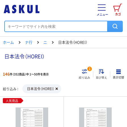
カゴ
メニュー
ホーム
ナ行
ニ
日本法令（HOREI）
日本法令（HOREI）
1
146
件（352商品）中 1～50件を表示
表示切替
絞り込み
並び替え
日本法令（HOREI）
絞り込み
人気商品