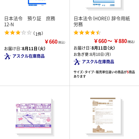
日本法令 預り証 庶務
日本法令（HOREI） 辞令用紙
12-N
労務
（
）
1件
￥660
￥880
￥660
（税込）
お届け日：
8月11日（火）
お届け日：
8月11日（火）
お急ぎ便：
8月10日（月）
アスクル在庫商品
アスクル在庫商品
サイズ・タイプ・販売単位違いの商品が
5
商品
あります