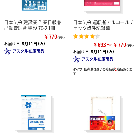
日本法令 建設業 作業日報兼
日本法令 運転者アルコールチ
出勤管理票 建設 70-2 1冊
ェック点呼記録簿
￥770
（税込）
お届け日：
8月11日（火）
￥693
￥770
アスクル在庫商品
お届け日：
8月11日（火）
アスクル在庫商品
タイプ・販売単位違いの商品が
2
商品ありま
す