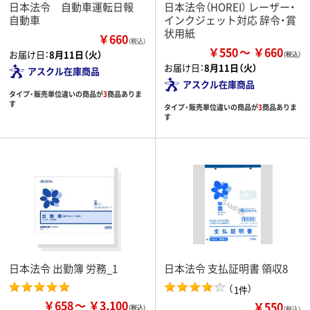
日本法令 自動車運転日報
日本法令（HOREI） レーザー・
自動車
インクジェット対応 辞令・賞
状用紙
￥660
（税込）
￥550
￥660
お届け日：
8月11日（火）
お届け日：
8月11日（火）
アスクル在庫商品
アスクル在庫商品
タイプ・販売単位違いの商品が
3
商品ありま
す
タイプ・販売単位違いの商品が
3
商品ありま
す
日本法令 出勤簿 労務_1
日本法令 支払証明書 領収8
（
）
1件
￥658
￥3,100
￥550
（税込）