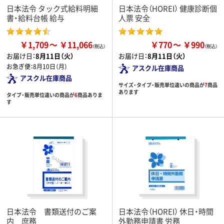
日本法令 タック式給料明細
日本法令（HOREI） 健康診断個
書・給料台帳 給与
人票 安全
￥1,709
￥11,066
￥770
￥990
お届け日：
8月11日（火）
お届け日：
8月11日（火）
お急ぎ便：
8月10日（月）
アスクル在庫商品
アスクル在庫商品
サイズ・タイプ・販売単位違いの商品が
7
商品
あります
タイプ・販売単位違いの商品が
6
商品ありま
す
日本法令 書類送付のご案
日本法令（HOREI） 休日・時間
内 庶務
外勤務申請書 労務