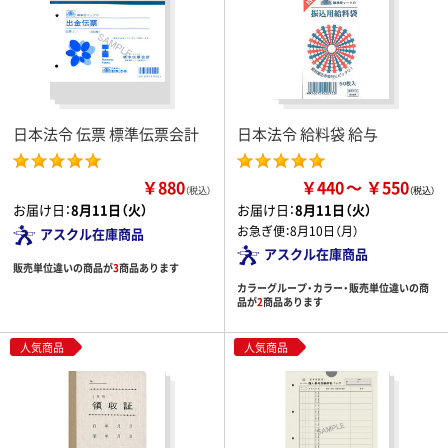
日本法令 伝票 標準伝票会計
日本法令 給料袋 給与
￥880
￥440
￥550
（税込）
お届け日：
8月11日（火）
お届け日：
8月11日（火）
お急ぎ便：
8月10日（月）
アスクル在庫商品
アスクル在庫商品
販売単位違いの商品が
3
商品あります
カラーグループ・カラー・販売単位違いの商
品が
2
商品あります
人気商品
人気商品