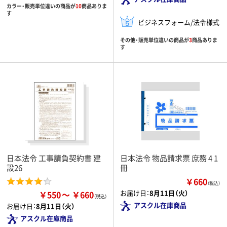
カラー・販売単位違いの商品が
10
商品ありま
す
ビジネスフォーム/法令様式
その他・販売単位違いの商品が
3
商品ありま
す
日本法令 工事請負契約書 建
日本法令 物品請求票 庶務 4 1
設26
冊
￥660
（税込）
お届け日：
8月11日（火）
￥550
￥660
アスクル在庫商品
お届け日：
8月11日（火）
アスクル在庫商品