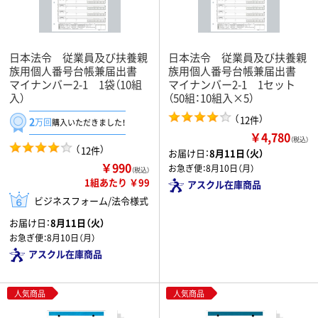
日本法令 従業員及び扶養親
日本法令 従業員及び扶養親
族用個人番号台帳兼届出書
族用個人番号台帳兼届出書
マイナンバー2-1 1袋（10組
マイナンバー2-1 1セット
入）
（50組：10組入×5）
（
）
12件
2
万回
購入いただきました！
￥4,780
（税込）
（
）
12件
お届け日：
8月11日（火）
￥990
お急ぎ便：
8月10日（月）
（税込）
1組あたり ￥99
アスクル在庫商品
ビジネスフォーム/法令様式
お届け日：
8月11日（火）
お急ぎ便：
8月10日（月）
アスクル在庫商品
人気商品
人気商品