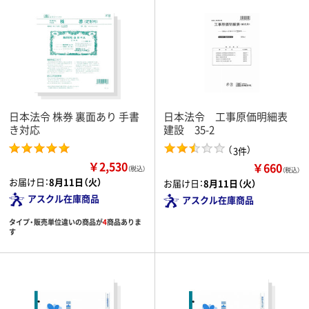
日本法令 株券 裏面あり 手書
日本法令 工事原価明細表
き対応
建設 35-2
（
）
3件
￥2,530
￥660
（税込）
（税込）
お届け日：
8月11日（火）
お届け日：
8月11日（火）
アスクル在庫商品
アスクル在庫商品
タイプ・販売単位違いの商品が
4
商品ありま
す