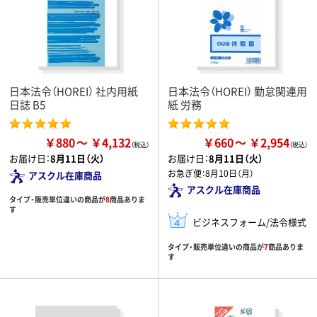
日本法令（HOREI） 社内用紙
日本法令（HOREI） 勤怠関連用
日誌 B5
紙 労務
￥880
￥4,132
￥660
￥2,954
お届け日：
8月11日（火）
お届け日：
8月11日（火）
お急ぎ便：
8月10日（月）
アスクル在庫商品
アスクル在庫商品
タイプ・販売単位違いの商品が
8
商品ありま
す
ビジネスフォーム/法令様式
タイプ・販売単位違いの商品が
7
商品ありま
す