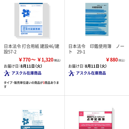
日本法令 打合用紙 建設46/建
日本法令 印鑑使用簿 ノー
設57-2
ト 29-1
￥770
￥1,320
￥880
（税込）
お届け日：
8月11日（火）
お届け日：
8月11日（火）
アスクル在庫商品
アスクル在庫商品
タイプ・販売単位違いの商品が
3
商品ありま
す