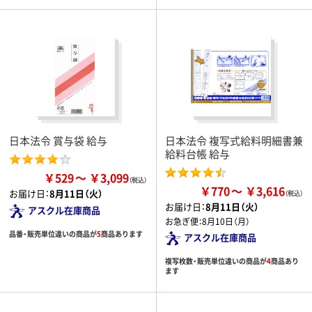
日本法令 賞与袋 給与
日本法令 複写式給料明細書兼
給料台帳 給与
￥529
￥3,099
￥770
￥3,616
お届け日：
8月11日（火）
お届け日：
8月11日（火）
アスクル在庫商品
お急ぎ便：
8月10日（月）
品番・販売単位違いの商品が
5
商品あります
アスクル在庫商品
複写枚数・販売単位違いの商品が
4
商品あり
ます