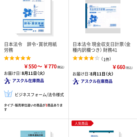
日本法令 辞令・賞状用紙
日本法令 現金収支日計票（金
労務
種内訳欄つき） 財務41
（
）
1件
￥550
￥770
￥660
（税込）
お届け日：
8月11日（火）
お届け日：
8月11日（火）
アスクル在庫商品
アスクル在庫商品
ビジネスフォーム/法令様式
タイプ・販売単位違いの商品が
3
商品ありま
す
人気商品