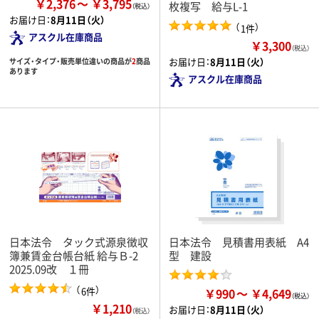
￥2,376
￥3,795
枚複写 給与L-1
お届け日：
8月11日（火）
（
）
1件
アスクル在庫商品
￥3,300
（税込）
お届け日：
8月11日（火）
サイズ・タイプ・販売単位違いの商品が
2
商品
あります
アスクル在庫商品
日本法令 タック式源泉徴収
日本法令 見積書用表紙 A4
簿兼賃金台帳台紙 給与Ｂ-2
型 建設
2025.09改 １冊
（
）
6件
￥990
￥4,649
￥1,210
お届け日：
8月11日（火）
（税込）