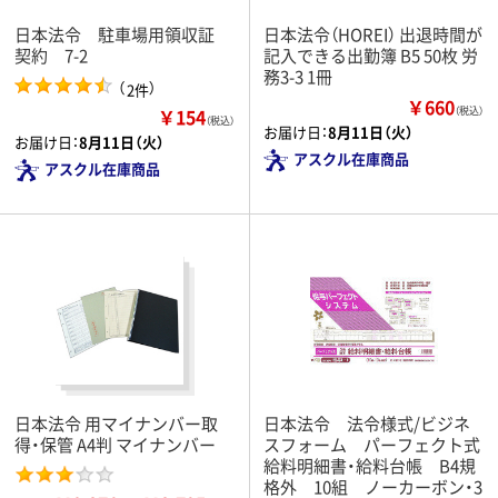
日本法令 駐車場用領収証
日本法令（HOREI） 出退時間が
契約 7-2
記入できる出勤簿 B5 50枚 労
務3-3 1冊
（
）
2件
￥660
￥154
（税込）
（税込）
お届け日：
8月11日（火）
お届け日：
8月11日（火）
アスクル在庫商品
アスクル在庫商品
日本法令 用マイナンバー取
日本法令 法令様式/ビジネ
得・保管 A4判 マイナンバー
スフォーム パーフェクト式
給料明細書・給料台帳 B4規
格外 10組 ノーカーボン・3