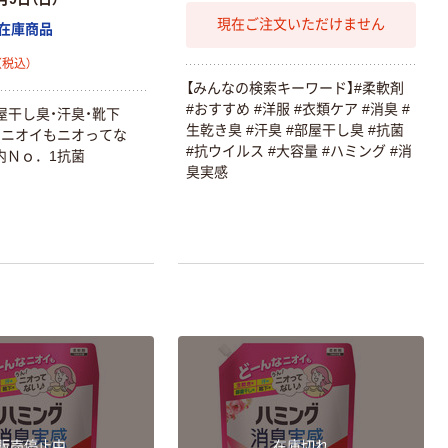
現在ご注文いただけません
在庫商品
（税込）
【みんなの検索キーワード】#柔軟剤
#おすすめ #洋服 #衣類ケア #消臭 #
屋干し臭・汗臭・靴下
生乾き臭 #汗臭 #部屋干し臭 #抗菌
なニオイもニオってな
#抗ウイルス #大容量 #ハミング #消
内Ｎｏ．1抗菌
臭実感
販売停止中
在庫切れ