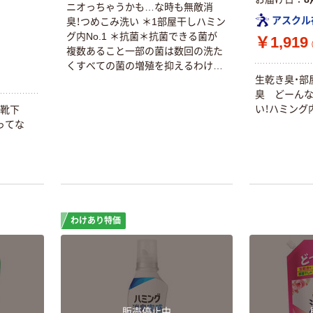
ニオっちゃうかも…な時も無敵消
アスクル
臭！つめこみ洗い ＊1部屋干しハミン
グ内No.1 ＊抗菌＊抗菌できる菌が
￥1,919
複数あること一部の菌は数回の洗た
くすべての菌の増殖を抑えるわけで
生乾き臭・部
はありません＊1 お洗たくの際に洗
臭 どーん
たく物を入れすぎないようにしてく
い！ハミング
・靴下
ださい※洗たく物量の目安は、洗た
ってな
く槽の約7～8割です汗臭・濡れ戻り
臭ブロック洗たく槽の防カビ ＊2花
粉ブロック ＊3洗たくジワを防ぐ＊
2すべてのカビの増殖を抑えるわけ
ではありません＊3静電気を防ぐ
わけあり特価
販売停止中