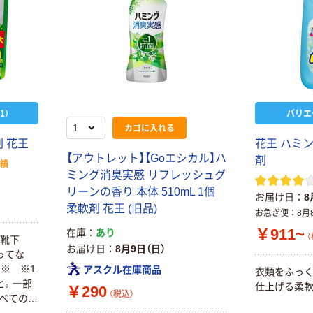
1）
バリエ
カゴに入れる
 花王
花王 ハミン
【アウトレット】【Goエシカル】ハ
剤
実績
ミング消臭実感 リフレッシュグ
リーンの香り 本体 510mL 1個
お届け日
8
柔軟剤 花王 (旧品)
お急ぎ便
8月
￥911~
在庫
あり
（
・靴下
お届け日
8月9日（日）
ってな
菌※ ※1
アスクル在庫商品
衣類をふっ
と。一部
仕上げる柔軟
￥290
（税込）
すべての菌
りませ