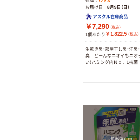
在庫
わずか
お届け日
8月9日（日）
アスクル在庫商品
￥7,290
（税込）
￥1,822.5
1個あたり
（税込）
生乾き臭・部屋干し臭・汗臭
臭 どーんなニオイもニオ
い！ハミング内Ｎｏ．1抗菌
販売停止中