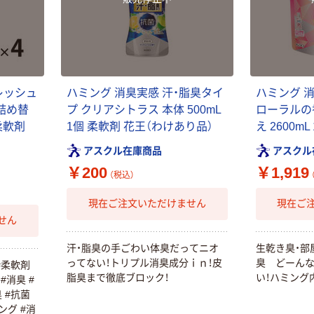
レッシュ
ハミング 消臭実感 汗・脂臭タイ
ハミング 
詰め替
プ クリアシトラス 本体 500mL
ローラルの
）柔軟剤
1個 柔軟剤 花王（わけあり品）
え 2600m
アスクル在庫商品
アスクル
￥200
￥1,919
（税込）
現在ご注文いただけません
現在ご
せん
汗・脂臭の手ごわい体臭だってニオ
生乾き臭・部
ってない！トリプル消臭成分ｉｎ！皮
臭 どーん
#柔軟剤
脂臭まで徹底ブロック！
い！ハミング
#消臭 #
 #抗菌
ング #消