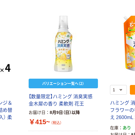
バリエーション一覧へ（2）
【数量限定】ハミング 消臭実感
ンジ＆
ハミング 
金木犀の香り 柔軟剤 花王
詰め替
フラワーの
お届け日
8月9日（日）以降
入） 柔
え 2600m
￥415~
（税込）
在庫
あり
お届け日
8