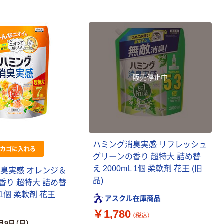
販売停止中
ハミング消臭実感 リフレッシュ
カゴに入れる
グリーンの香り 超特大 詰め替
え 2000mL 1個 柔軟剤 花王 (旧
消臭実感 オレンジ＆
品)
香り 超特大 詰め替
L 1個 柔軟剤 花王
アスクル在庫商品
￥1,780
（税込）
月9日（日）