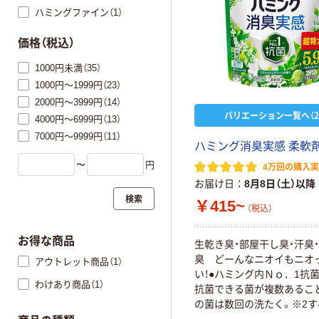
ハミングファイン（1）
価格（税込）
1000円未満（35）
1000円～1999円（23）
2000円～3999円（14）
バリエーション一覧へ（2
4000円～6999円（13）
7000円～9999円（11）
ハミング消臭実感 柔軟剤
〜
円
4万回の購入
お届け日
8月8日（土）以降
検索
￥415~
（税込）
お得な商品
生乾き臭・部屋干し臭・汗臭
臭 どーんなニオイもニオ
アウトレット商品（1）
い！●ハミング内Ｎｏ．1抗
わけあり商品（1）
抗菌できる菌が複数あるこ
の菌は数回の洗たく。※2
の増殖を抑えるわけではあ