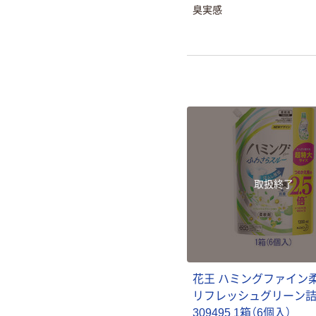
臭実感
取扱終了
花王 ハミングファイン
リフレッシュグリーン詰替
309495 1箱（6個入）