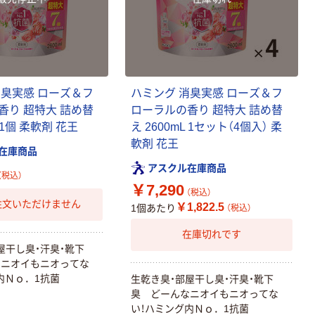
消臭実感 ローズ＆フ
ハミング 消臭実感 ローズ＆フ
香り 超特大 詰め替
ローラルの香り 超特大 詰め替
L 1個 柔軟剤 花王
え 2600mL 1セット（4個入） 柔
軟剤 花王
在庫商品
アスクル在庫商品
（税込）
￥7,290
（税込）
注文いただけません
￥1,822.5
1個あたり
（税込）
在庫切れです
屋干し臭・汗臭・靴下
なニオイもニオってな
内Ｎｏ．1抗菌
生乾き臭・部屋干し臭・汗臭・靴下
臭 どーんなニオイもニオってな
い！ハミング内Ｎｏ．1抗菌