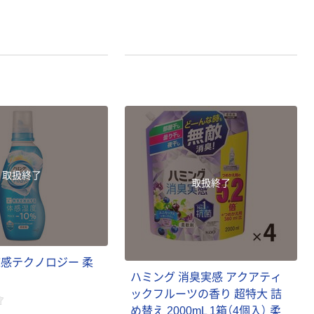
取扱終了
取扱終了
涼感テクノロジー 柔
ハミング 消臭実感 アクアティ
ックフルーツの香り 超特大 詰
め替え 2000mL 1箱（4個入） 柔