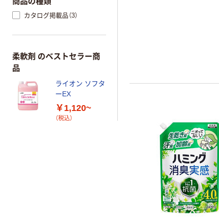
商品の種類
ん。 ●アタックの消臭技術
カタログ掲載品（3）
ニオイ戻りもブロック（着
臭、濡れ戻り臭）●洗たく槽
（すべてのカビの増殖を抑
ではありません）●花粉ブロ
柔軟剤 のベストセラー商
電気を防ぐ）
品
ライオン ソフタ
ーEX
￥1,120~
（税込）