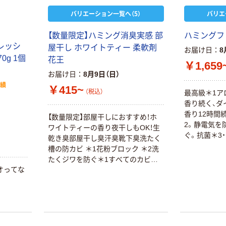
バリエーション一覧へ（5）
バリエ
【数量限定】ハミング消臭実感 部
ハミングフ
レッシ
屋干し ホワイトティー 柔軟剤
お届け日
8
0g 1個
花王
￥1,659
お届け日
8月9日（日）
実績
￥415~
（税込）
最高級＊1ア
香り続く、ダ
香り12時間
【数量限定】部屋干しにおすすめ！ホ
2。静電気を
ワイトティーの香り夜干しもOK！生
ぐ。抗菌＊3
乾き臭部屋干し臭汗臭靴下臭洗たく
柔軟剤内 ＊
槽の防カビ ＊1花粉ブロック ＊2洗
菌の増殖を
たくジワを防ぐ＊1すべてのカビの
せん
オってな
増殖を抑えるわけではありません＊
2静電気を防ぐハミング内No.1 ＊抗
菌＊抗菌できる菌が複数あること一
部の菌は数回の洗たくで抗菌すべて
の菌の増殖を抑えるわけではありま
せん