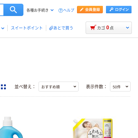
ヘルプ
各種お手続き
0
スイートポイント
あとで買う
カゴ
点
並べ替え：
表示件数：