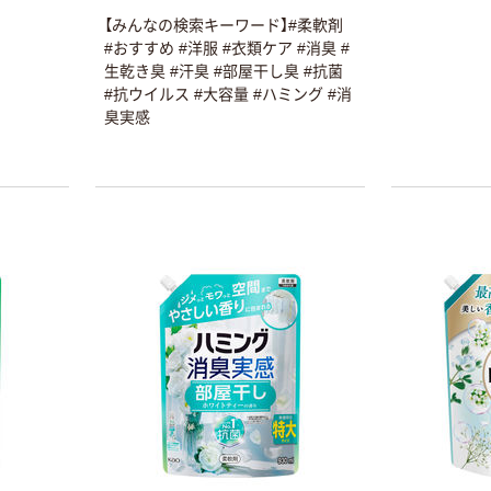
採用 ●
【みんなの検索キーワード】#柔軟剤
用中の汗
#おすすめ #洋服 #衣類ケア #消臭 #
も防カビ
生乾き臭 #汗臭 #部屋干し臭 #抗菌
えるわけ
#抗ウイルス #大容量 #ハミング #消
ック（静
臭実感