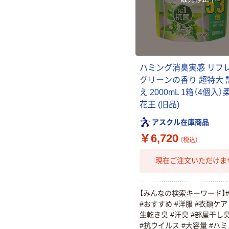
ハミング消臭実感 リフ
グリーンの香り 超特大 
え 2000mL 1箱（4個入
花王 (旧品)
アスクル在庫商品
￥6,720
（税込）
現在ご注文いただけま
【みんなの検索キーワード】
#おすすめ #洋服 #衣類ケア 
生乾き臭 #汗臭 #部屋干し臭
#抗ウイルス #大容量 #ハミ