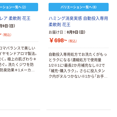
ーション一覧へ（2）
バリエーション一覧へ（8）
レア 柔軟剤 花王
ハミング消臭実感 自動投入専用
柔軟剤 花王
月9日（日）
お届け日
8月9日（日）
~
（税込）
￥698~
（税込）
ロマバランスで美しい
イヤモンドアロマ製法。
自動投入専用処方でお洗たくがもっ
続く。極上の肌ざわり＊
とラクになる！濃縮処方で使用量
防ぐ。洗たくジワを防
1/2※1に!最長2か月補充なし※2で
・防臭効果＊1メーカー
「補充・購入ラク」。さらに投入タン
2従来品比＊3すべての
ク内がヌルつかない※1から「お手入
抑制するわけではありま
れもラク」！