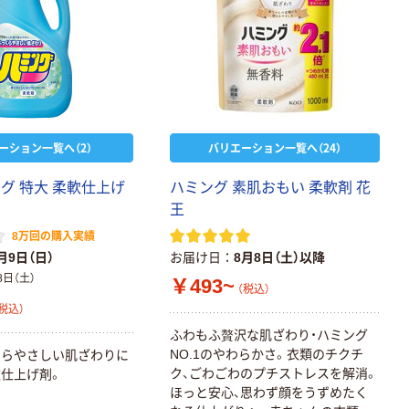
ーション一覧へ（2）
バリエーション一覧へ（24）
グ 特大 柔軟仕上げ
ハミング 素肌おもい 柔軟剤 花
王
8万回の購入実績
月9日（日）
お届け日
8月8日（土）以降
8日（土）
￥493~
（税込）
税込）
ふわもふ贅沢な肌ざわり・ハミング
NO.1のやわらかさ。衣類のチクチ
くらやさしい肌ざわりに
ク、ごわごわのプチストレスを解消。
仕上げ剤。
ほっと安心、思わず顔をうずめたく