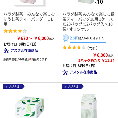
ハラダ製茶 みんなで楽しむ
ハラダ製茶 みんなで楽しむ緑
ほうじ茶ティーバッグ １L
茶ティーバッグ1L用 1ケース
用
（520バッグ：52バッグ入×10
袋） オリジナル
￥670
￥6,000
2
万回
購入いただきました！
お届け日：
8月9日（日）
（
）
72件
アスクル在庫商品
￥6,000
（税込）
販売単位違いの商品が
4
商品あります
1バッグあたり ￥11.54
お届け日：
8月9日（日）
アスクル在庫商品
オリジナル
オリジナル