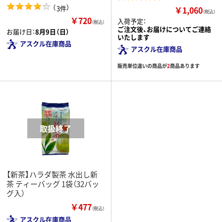
（
）
3件
￥1,060
（税込）
￥720
入荷予定：
（税込）
ご注文後、お届けについてご連絡
お届け日：
8月9日（日）
いたします
アスクル在庫商品
アスクル在庫商品
販売単位違いの商品が
2
商品あります
【新茶】ハラダ製茶 水出し新
茶 ティーバッグ 1袋（32バッ
グ入）
￥477
（税込）
アスクル在庫商品