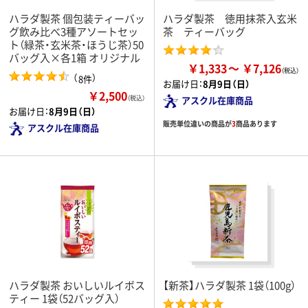
ハラダ製茶 個包装ティーバッ
ハラダ製茶 徳用抹茶入玄米
グ飲み比べ3種アソートセッ
茶 ティーバッグ
ト（緑茶・玄米茶・ほうじ茶）50
バッグ入×各1箱 オリジナル
￥1,333
￥7,126
（
）
8件
お届け日：
8月9日（日）
￥2,500
（税込）
アスクル在庫商品
お届け日：
8月9日（日）
販売単位違いの商品が
3
商品あります
アスクル在庫商品
ハラダ製茶 おいしいルイボス
【新茶】ハラダ製茶 1袋（100g）
ティー 1袋（52バッグ入）