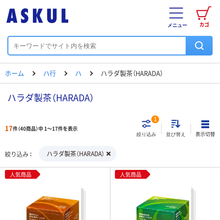
カゴ
メニュー
ホーム
ハ行
ハ
ハラダ製茶（HARADA）
ハラダ製茶（HARADA）
1
17
件（40商品）中 1～17件を表示
表示切替
絞り込み
並び替え
ハラダ製茶（HARADA）
絞り込み
人気商品
人気商品