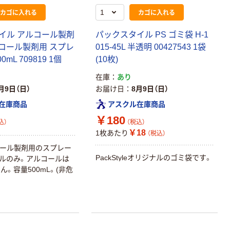
カゴに入れる
カゴに入れる
イル アルコール製剤
パックスタイル PS ゴミ袋 H-1
ルコール製剤用 スプレ
015-45L 半透明 00427543 1袋
mL 709819 1個
(10枚)
在庫
あり
月9日（日）
お届け日
8月9日（日）
在庫商品
アスクル在庫商品
￥180
込）
（税込）
￥18
1枚あたり
（税込）
ルコール製剤用のスプレー
PackStyleオリジナルのゴミ袋です。
ルのみ。アルコールは
。容量500mL。(非危