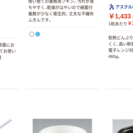
使い捨ての業務用フキン。汚れが落
アスクル
ちやすく、乾燥がはやいので細菌付
着数が少なく衛生的。丈夫な不織布
￥1,433
ふきんです。
￥2
1枚あたり
耐熱どんぶり
くく、高い断
除菌にお
電子レンジ対
てお使い
460g。
濃