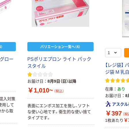
）
バリエーション一覧へ（4）
リグロー
PSポリエプロン ライト パック
【レジ袋】 
スタイル
ジ袋 M 乳白 
お届け日
8月9日（日）以降
￥1,010~
在庫
あり
（税込）
お届け日
8
物混入対策
アスクル
使用して
表面にエンボス加工を施し、ソフト
分から取
な使い心地です。衛生的な使い捨て
￥397
（税
タイプです。
￥3
1枚あたり