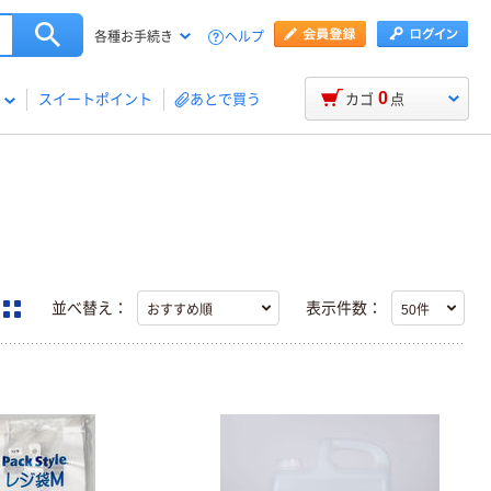
ヘルプ
各種お手続き
0
スイートポイント
あとで買う
カゴ
点
並べ替え：
表示件数：