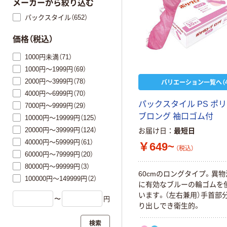
メーカーから絞り込む
パックスタイル（652）
価格（税込）
1000円未満（71）
1000円～1999円（69）
2000円～3999円（78）
バリエーション一覧へ（4
4000円～6999円（70）
パックスタイル PS ポ
7000円～9999円（29）
ブロング 袖口ゴム付
10000円～19999円（125）
20000円～39999円（124）
お届け日
最短日
40000円～59999円（61）
￥649~
（税込）
60000円～79999円（20）
80000円～99999円（3）
60cmのロングタイプ。異
100000円～149999円（2）
に有効なブルーの輪ゴムを
います。（左右兼用）手首部
〜
円
り出しでき衛生的。
検索