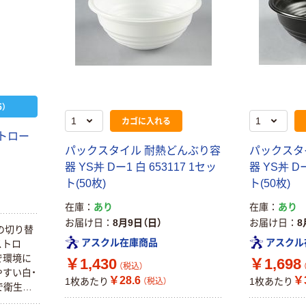
）
カゴに入れる
トロー
パックスタイル 耐熱どんぶり容
パックスタ
器 YS丼 Dー1 白 653117 1セッ
器 YS丼 Dー
ト(50枚)
ト(50枚)
在庫
あり
在庫
あり
お届け日
8月9日（日）
お届け日
8
の切り替
アスクル在庫商品
アスクル
ストロ
で環境に
￥1,430
￥1,698
（税込）
すい白・
￥28.6
￥3
1枚あたり
1枚あたり
（税込）
で衛生面
プラスチッ