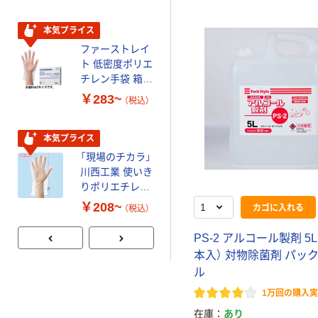
ンボス 100枚
伊藤忠リーテイ
入
ルリンク 使いき
本気プライス
りポリエチレン
手袋(TPE) 内エ
ファーストレイ
￥418~
（税込）
ンボス 26μ ブル
ト 低密度ポリエ
ー
チレン手袋 箱入
オリジナル
り
￥283~
（税込）
「現場のチカラ」
川西工業 使いき
本気プライス
りポリエチロン
グ手袋32μ 外エ
「現場のチカラ」
￥528~
（税込）
ンボス サイズフ
川西工業 使いき
リー 30枚入
りポリエチレン
手袋 内エンボ
￥208~
カゴに入れる
（税込）
ス 100枚入
PS-2 アルコール製剤 5L
本入） 対物除菌剤 パッ
ル
1万回の購入
在庫
あり