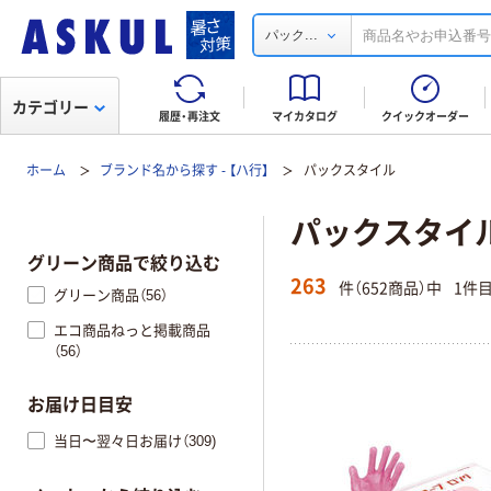
...
パック
カテゴリー
履歴・再注文
マイカタログ
クイックオーダー
ホーム
ブランド名から探す - 【ハ行】
パックスタイル
パックスタイ
グリーン商品で絞り込む
263
件（652商品）中
1件
グリーン商品（56）
エコ商品ねっと掲載商品
（56）
お届け日目安
当日〜翌々日お届け（309)