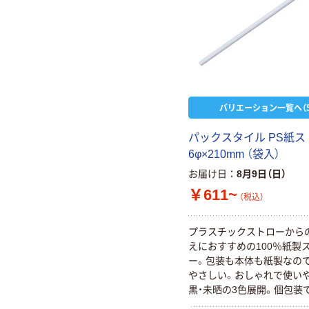
バリエーション一覧へ（5
パックスタイル PS紙ス
6φ×210mm （袋入）
お届け日
8月9日（日）
￥611~
（税込）
プラスチックストローから
えにおすすめの100％紙製
ー。包装も本体も紙製なの
やさしい。おしゃれで使いや
黒・未晒の3色展開。個包装
も安心。Plastics Smart（