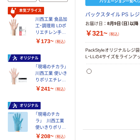
バリエーション一覧へ（7
本気プライス
オリジナル
パックスタイル PS レジ
川西工業 食品加
「現場のチカラ」
お届け日
8月9日（日）以降
工・調理用 LDポ
オカモト 使いき
￥321~
リエチレン手袋
り手袋 LDポリ
（税込）
型押しエンボス
エチレン手袋
￥173~
￥248~
（税込）
（税込）
使い捨て手袋
100枚入
PackStyleオリジナルレジ袋
ポリエチレン手
L・LLの4サイズをラインア
オリジナル
袋 200枚入
「現場のチカラ」
片エンボス
川西工業 使いき
18μ 伊藤忠リ
￥345~
りポリエチレン
（税込）
ーテイルリンク
手袋15μ HDPE
￥241~
（税込）
片エンボス クリ
オリジナル
ア 200枚入
「現場のチカラ」
オリジナル
川西工業 使いき
「現場のチカ
りポリエチレン
ラ」 川西工業
手袋18μ LDPE
￥330~
使いきりポリエ
（税込）
片エンボス ブル
チレン手袋 外エ
￥208~
ー 200枚入
（税込）