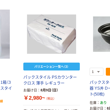
ンボス 100枚
エチレン手袋
入
絞り型 クリア
本気プライス
￥199~
（税込）
ファーストレイ
ト 低密度ポリエ
チレン手袋 箱入
り
￥283~
（税込）
本気プライス
「現場のチカラ」
川西工業 使いき
りポリエチレン
バリエーション一覧へ（3）
手袋 内エンボ
￥208~
（税込）
ス 100枚入
パックスタイル PSカウンター
 1箱（3
パックスタ
クロス 薄手 レギュラー
クスタイ
器 YS丼 Dー
お届け日
8月9日（日）
ト(50枚)
￥2,980~
（税込）
実績
在庫
あり
お届け日
8