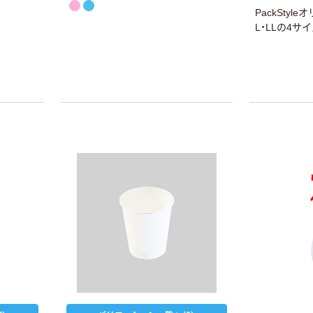
PackStyl
L・LLの4