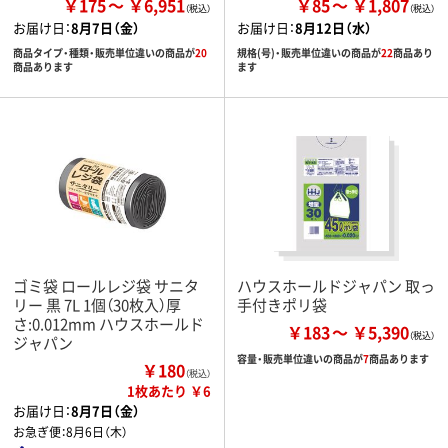
￥175
￥6,951
￥85
￥1,807
お届け日：
8月7日（金）
お届け日：
8月12日（水）
商品タイプ・種類・販売単位違いの商品が
20
規格(号)・販売単位違いの商品が
22
商品あり
商品あります
ます
ゴミ袋 ロールレジ袋 サニタ
ハウスホールドジャパン 取っ
リー 黒 7L 1個（30枚入）厚
手付きポリ袋
さ:0.012mm ハウスホールド
￥183
￥5,390
ジャパン
容量・販売単位違いの商品が
7
商品あります
￥180
（税込）
1枚あたり ￥6
お届け日：
8月7日（金）
お急ぎ便：
8月6日（木）