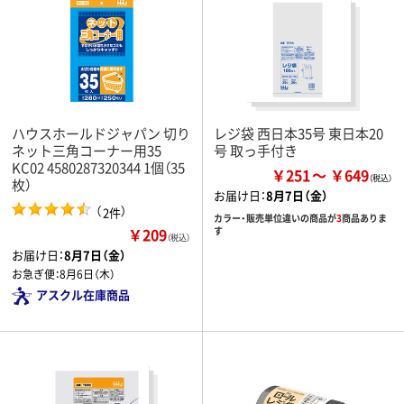
ハウスホールドジャパン 切り
レジ袋 西日本35号 東日本20
ネット三角コーナー用35
号 取っ手付き
KC02 4580287320344 1個（35
￥251
￥649
枚）
お届け日：
8月7日（金）
（
）
2件
カラー・販売単位違いの商品が
3
商品ありま
￥209
す
（税込）
お届け日：
8月7日（金）
お急ぎ便：
8月6日（木）
アスクル在庫商品