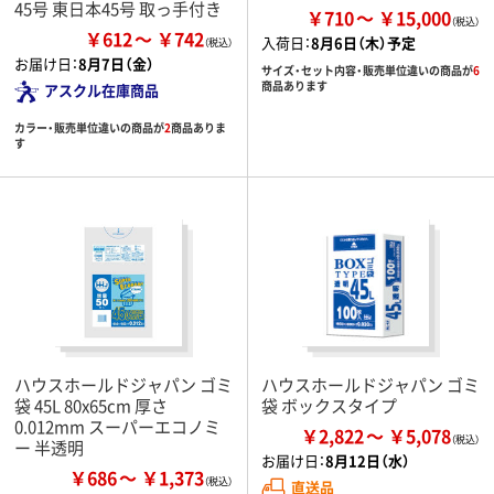
45号 東日本45号 取っ手付き
￥710
￥15,000
￥612
￥742
入荷日：
8月6日（木）予定
お届け日：
8月7日（金）
サイズ・セット内容・販売単位違いの商品が
6
商品あります
アスクル在庫商品
カラー・販売単位違いの商品が
2
商品ありま
す
ハウスホールドジャパン ゴミ
ハウスホールドジャパン ゴミ
袋 45L 80x65cm 厚さ
袋 ボックスタイプ
0.012mm スーパーエコノミ
￥2,822
￥5,078
ー 半透明
お届け日：
8月12日（水）
￥686
￥1,373
直送品