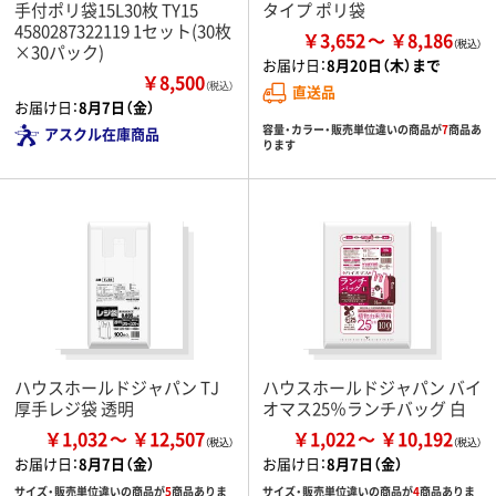
手付ポリ袋15L30枚 TY15
タイプ ポリ袋
4580287322119 1セット(30枚
￥3,652
￥8,186
×30パック)
お届け日：
8月20日（木）まで
￥8,500
（税込）
直送品
お届け日：
8月7日（金）
容量・カラー・販売単位違いの商品が
7
商品あ
アスクル在庫商品
ります
ハウスホールドジャパン TJ
ハウスホールドジャパン バイ
厚手レジ袋 透明
オマス25％ランチバッグ 白
￥1,032
￥12,507
￥1,022
￥10,192
お届け日：
8月7日（金）
お届け日：
8月7日（金）
サイズ・販売単位違いの商品が
5
商品ありま
サイズ・販売単位違いの商品が
4
商品ありま