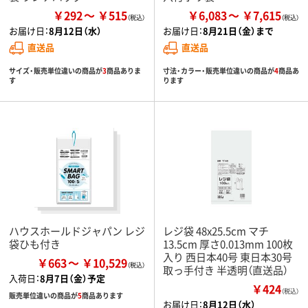
￥292
￥515
￥6,083
￥7,615
お届け日：
8月12日（水）
お届け日：
8月21日（金）まで
直送品
直送品
サイズ・販売単位違いの商品が
3
商品ありま
寸法・カラー・販売単位違いの商品が
4
商品あ
す
ります
ハウスホールドジャパン レジ
レジ袋 48x25.5cm マチ
袋ひも付き
13.5cm 厚さ0.013mm 100枚
入り 西日本40号 東日本30号
￥663
￥10,529
取っ手付き 半透明（直送品）
入荷日：
8月7日（金）予定
￥424
（税込）
販売単位違いの商品が
5
商品あります
お届け日：
8月12日（水）