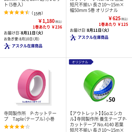
ト（5巻入）
短尺不揃い 長さ10～15m×
幅50mm 5巻 オリジナル
（
）
15件
￥625
￥1,180
（税込）
（税込）
1巻あたり ￥125
1巻あたり ￥236
お届け日：
8月11日（火）
お届け日：
8月11日（火）
アスクル在庫商品
お急ぎ便：
8月10日（月）
アスクル在庫商品
オリジナル
寺岡製作所 P-カットテー
【アウトレット】【Goエシカ
プ Taple（テープル）小巻
ル】寺岡製作所 養生テープ P-
カットテープ No.4140 若葉
短尺不揃い 長さ10～15m×