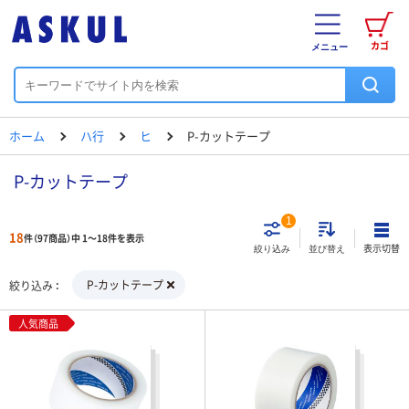
カゴ
メニュー
ホーム
ハ行
ヒ
P-カットテープ
P-カットテープ
1
18
件（97商品）中 1～18件を表示
表示切替
絞り込み
並び替え
P-カットテープ
絞り込み
人気商品