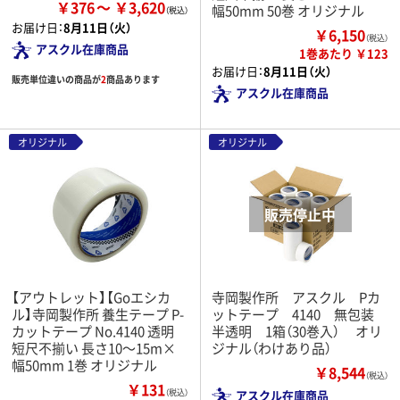
￥376
￥3,620
幅50mm 50巻 オリジナル
お届け日：
8月11日（火）
￥6,150
（税込）
アスクル在庫商品
1巻あたり ￥123
お届け日：
8月11日（火）
販売単位違いの商品が
2
商品あります
アスクル在庫商品
オリジナル
オリジナル
【アウトレット】【Goエシカ
寺岡製作所 アスクル Pカ
ル】寺岡製作所 養生テープ P-
ットテープ 4140 無包装
カットテープ No.4140 透明
半透明 1箱（30巻入） オリ
短尺不揃い 長さ10～15m×
ジナル（わけあり品）
幅50mm 1巻 オリジナル
￥8,544
（税込）
￥131
（税込）
アスクル在庫商品