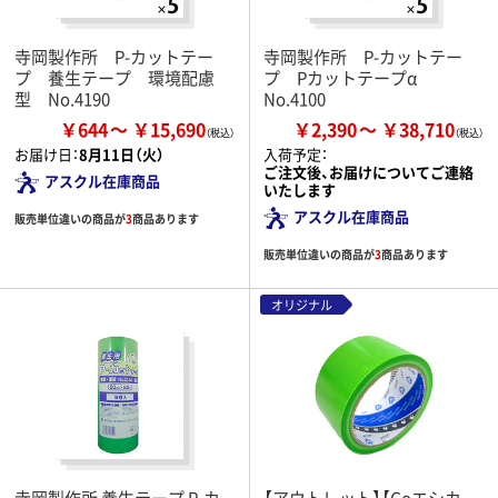
寺岡製作所 P-カットテー
寺岡製作所 P-カットテー
プ 養生テープ 環境配慮
プ Pカットテープα
型 No.4190
No.4100
￥644
￥15,690
￥2,390
￥38,710
お届け日：
8月11日（火）
入荷予定：
ご注文後、お届けについてご連絡
アスクル在庫商品
いたします
アスクル在庫商品
販売単位違いの商品が
3
商品あります
販売単位違いの商品が
3
商品あります
オリジナル
寺岡製作所 養生テープ P-カ
【アウトレット】【Goエシカ