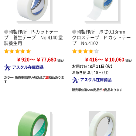
寺岡製作所 P-カットテー
寺岡製作所 厚さ0.13mm
プ 養生テープ No.4140 塗
クロステープ P-カットテー
装養生用
プ No.4102
￥920
￥77,680
￥416
￥10,060
お届け日：
8月11日（火）
アスクル在庫商品
お急ぎ便：
8月10日（月）
カラー・販売単位違いの商品が
28
商品ありま
アスクル在庫商品
す
販売単位違いの商品が
2
商品あります