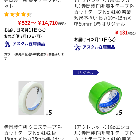
ット
ル】寺岡製作所 養生テープ P-
カットテープ No.4140 若葉
短尺不揃い 長さ10～15m×
￥532
￥14,710
幅50mm 1巻 オリジナル
お届け日：
8月11日（火）
￥131
（税込）
お急ぎ便：
8月10日（月）
お届け日：
8月11日（火）
アスクル在庫商品
アスクル在庫商品
カラー・販売単位違いの商品が
5
商品ありま
す
オリジナル
寺岡製作所 クロステープ P-
【アウトレット】【Goエシカ
カットテープ No.4142 幅
ル】寺岡製作所 養生テープ P-
18mm×長さ25m 透明 1セッ
カットテープ No.4140 若葉