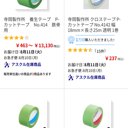
寺岡製作所 養生テープ P-
寺岡製作所 クロステープ P-
カットテープ No.414 鉄骨
カットテープ No.4142 幅
用
18mm×長さ25m 透明 1巻
1
万回
購入いただきました！
￥463
￥13,130
（
）
15件
お届け日：
8月11日（火）
￥237
お急ぎ便：
8月10日（月）
（税込）
アスクル在庫商品
お届け日：
8月11日（火）
お急ぎ便：
8月10日（月）
販売単位違いの商品が
2
商品あります
アスクル在庫商品