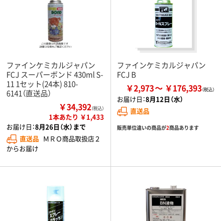
ファインケミカルジャパン
ファインケミカルジャパン
FCJ スーパーボンド 430ml S-
FCJ B
11 1セット(24本) 810-
￥2,973
￥176,393
6141（直送品）
お届け日：
8月12日（水）
￥34,392
（税込）
直送品
1本あたり ￥1,433
お届け日：
8月26日（水）まで
販売単位違いの商品が
2
商品あります
直送品
ＭＲＯ商品取扱店２
からお届け