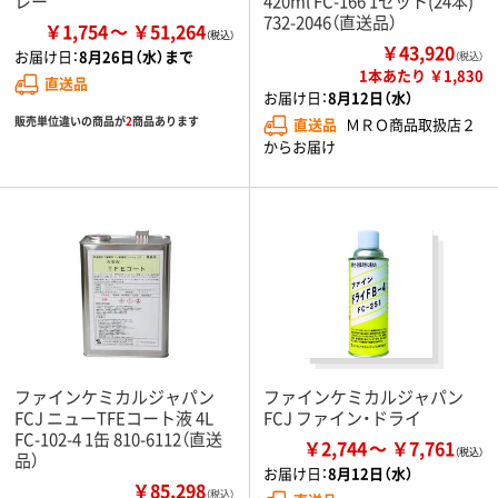
レー
420ml FC-166 1セット(24本)
732-2046（直送品）
￥1,754
￥51,264
￥43,920
お届け日：
8月26日（水）まで
（税込）
1本あたり ￥1,830
直送品
お届け日：
8月12日（水）
販売単位違いの商品が
2
商品あります
直送品
ＭＲＯ商品取扱店２
からお届け
ファインケミカルジャパン
ファインケミカルジャパン
FCJ ニューTFEコート液 4L
FCJ ファイン・ドライ
FC-102-4 1缶 810-6112（直送
￥2,744
￥7,761
品）
お届け日：
8月12日（水）
￥85,298
（税込）