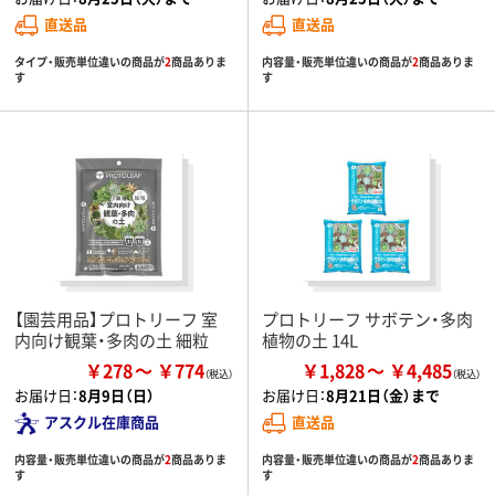
直送品
直送品
タイプ・販売単位違いの商品が
2
商品ありま
内容量・販売単位違いの商品が
2
商品ありま
す
す
【園芸用品】プロトリーフ 室
プロトリーフ サボテン・多肉
内向け観葉・多肉の土 細粒
植物の土 14L
￥278
￥774
￥1,828
￥4,485
お届け日：
8月9日（日）
お届け日：
8月21日（金）まで
アスクル在庫商品
直送品
内容量・販売単位違いの商品が
2
商品ありま
内容量・販売単位違いの商品が
2
商品ありま
す
す