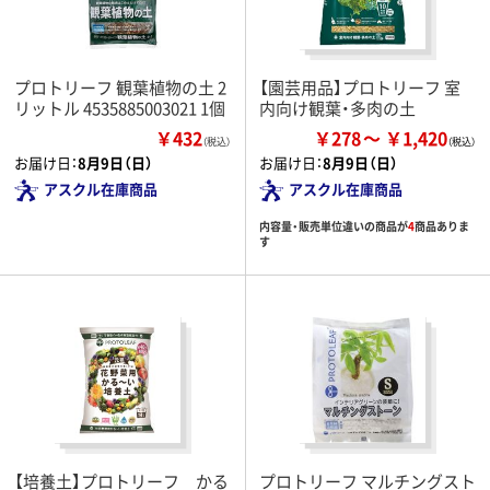
プロトリーフ 観葉植物の土 2
【園芸用品】プロトリーフ 室
リットル 4535885003021 1個
内向け観葉・多肉の土
￥432
￥278
￥1,420
（税込）
お届け日：
8月9日（日）
お届け日：
8月9日（日）
アスクル在庫商品
アスクル在庫商品
内容量・販売単位違いの商品が
4
商品ありま
す
【培養土】プロトリーフ かる
プロトリーフ マルチングスト