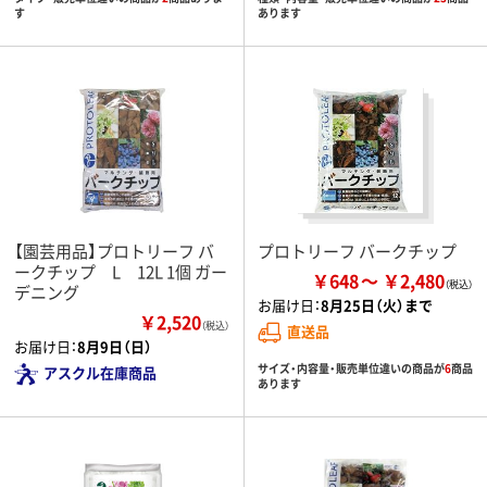
す
あります
【園芸用品】プロトリーフ バ
プロトリーフ バークチップ
ークチップ L 12L 1個 ガー
￥648
￥2,480
デニング
お届け日：
8月25日（火）まで
￥2,520
（税込）
直送品
お届け日：
8月9日（日）
サイズ・内容量・販売単位違いの商品が
6
商品
アスクル在庫商品
あります