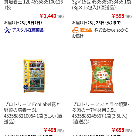
質培養土 12L 4535885100126
3g×15包 4535885033455 1袋
1袋
(3g×15包入)（直送品）
￥1,440
￥598
（税込）
（税込）
お届け日：
8月9日（日）
お届け日：
8月25日（火）まで
アスクル在庫商品
直送品
株式会社welzoから
お届け
プロトリーフ EcoLabel花と
プロトリーフ あとラク観葉・
野菜の培養土 5L
多肉の土7号鉢用 3.5L
4535885210054 1袋(5L入)（直
4535885245667 1袋(3.5L入)
送品）
（直送品）
￥498
￥658
（税込）
（税込）