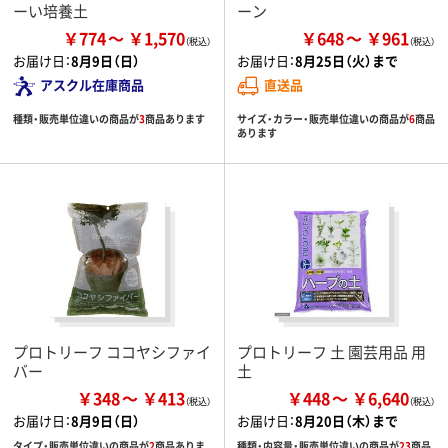
ーい培養土
ーン
￥774
￥1,570
￥648
￥961
お届け日：
8月9日（日）
お届け日：
8月25日（火）まで
アスクル在庫商品
直送品
種類・販売単位違いの商品が
3
商品あります
サイズ・カラー・販売単位違いの商品が
6
商品
あります
プロトリーフ ココヤシファイ
プロトリーフ 土 園芸用品 用
バー
土
￥348
￥413
￥448
￥6,640
お届け日：
8月9日（日）
お届け日：
8月20日（木）まで
タイプ・販売単位違いの商品が
2
商品ありま
種類・内容量・販売単位違いの商品が
23
商品