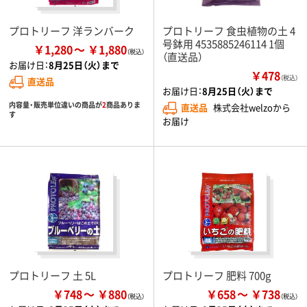
プロトリーフ 洋ランバーク
プロトリーフ 食虫植物の土 4
号鉢用 4535885246114 1個
￥1,280
￥1,880
（直送品）
お届け日：
8月25日（火）まで
￥478
（税込）
直送品
お届け日：
8月25日（火）まで
内容量・販売単位違いの商品が
2
商品ありま
直送品
株式会社welzoから
す
お届け
プロトリーフ 土 5L
プロトリーフ 肥料 700g
￥748
￥880
￥658
￥738