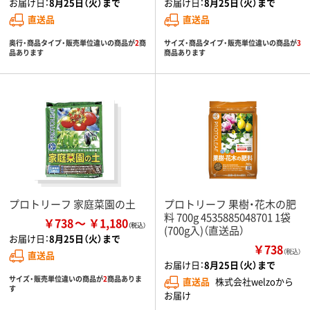
お届け日：
8月25日（火）まで
お届け日：
8月25日（火）まで
直送品
直送品
奥行・商品タイプ・販売単位違いの商品が
2
商
サイズ・商品タイプ・販売単位違いの商品が
3
品あります
商品あります
プロトリーフ 家庭菜園の土
プロトリーフ 果樹・花木の肥
料 700g 4535885048701 1袋
￥738
￥1,180
(700g入)（直送品）
お届け日：
8月25日（火）まで
￥738
（税込）
直送品
お届け日：
8月25日（火）まで
サイズ・販売単位違いの商品が
2
商品ありま
直送品
株式会社welzoから
す
お届け