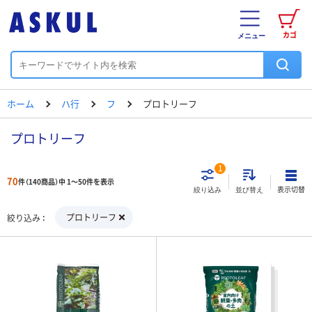
カゴ
メニュー
ホーム
ハ行
フ
プロトリーフ
プロトリーフ
1
70
件（140商品）中 1～50件を表示
表示切替
絞り込み
並び替え
プロトリーフ
絞り込み