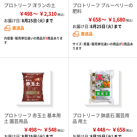
プロトリーフ 洋ランの土
プロトリーフ ブルーベリーの
肥料
￥498
￥2,310
￥658
￥1,680
お届け日：
8月25日（火）まで
お届け日：
8月25日（火）まで
直送品
直送品
内容量・販売単位違いの商品が
3
商品ありま
す
サイズ・質量・販売単位違いの商品が
2
商品あ
ります
プロトリーフ 赤玉土 基本用
プロトリーフ 鉢底石 園芸用
土 園芸用品
品 用土
￥498
￥548
￥448
￥658
お届け日：
8月25日（火）まで
お届け日：
8月25日（火）まで