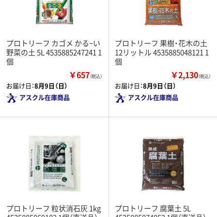
プロトリーフ カゴメ かる~い
プロトリーフ 果樹・花木の土
野菜の土 5L 4535885247241 1
12リットル 4535885048121 1
個
個
￥657
￥2,130
（税込）
（税込）
お届け日：
8月9日（日）
お届け日：
8月9日（日）
アスクル在庫商品
アスクル在庫商品
プロトリーフ 粒状消石灰 1kg
プロトリーフ 腐葉土 5L