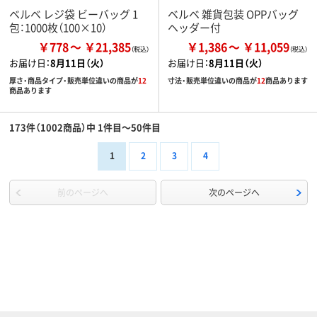
ベルベ レジ袋 ビーバッグ 1
ベルベ 雑貨包装 OPPバッグ
包：1000枚（100×10）
ヘッダー付
￥778
￥21,385
￥1,386
￥11,059
お届け日：
8月11日（火）
お届け日：
8月11日（火）
厚さ・商品タイプ・販売単位違いの商品が
12
寸法・販売単位違いの商品が
12
商品あります
商品あります
173件（1002商品）中 1件目～50件目
1
2
3
4
前のページへ
次のページへ