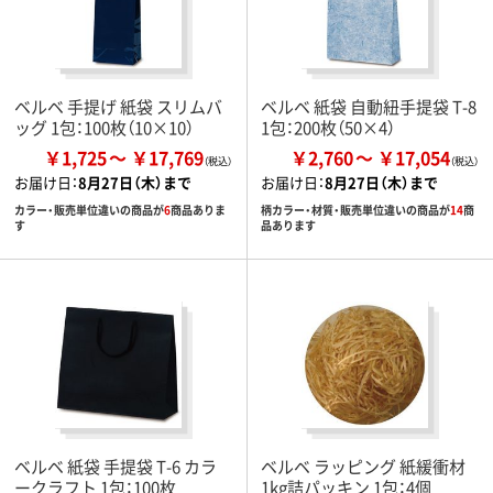
ベルベ 手提げ 紙袋 スリムバ
ベルベ 紙袋 自動紐手提袋 T-8
ッグ 1包：100枚（10×10）
1包：200枚（50×4）
￥1,725
￥17,769
￥2,760
￥17,054
お届け日：
8月27日（木）まで
お届け日：
8月27日（木）まで
カラー・販売単位違いの商品が
6
商品ありま
柄カラー・材質・販売単位違いの商品が
14
商
す
品あります
ベルベ 紙袋 手提袋 T-6 カラ
ベルベ ラッピング 紙緩衝材
ークラフト 1包：100枚
1kg詰パッキン 1包：4個