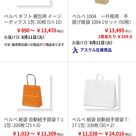
ベルベ ギフト 梱包用 イージ
ベルベ 1004 一升瓶用 手
ーボックス 1包：50枚（5×10）
提げ紙袋 1004 1セット（50枚）
￥890
￥13,470
￥13,495
（税込）
1枚あたり ￥269.9
お届け日：
8月11日（火）
お届け日：
8月11日（火）
寸法・販売単位違いの商品が
17
商品あります
アスクル在庫商品
ベルベ 紙袋 自動紐手提袋 T-1
ベルベ 紙袋 自動紐手提袋 T-
1包：200枚（25×8）
17 1包：100枚（50×2）
￥1,033
￥11,309
￥11,538
￥24,016