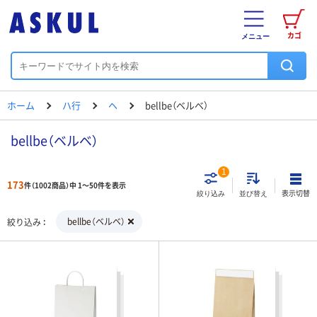
カゴ
メニュー
ホーム
ハ行
ヘ
bellbe（ベルベ）
bellbe（ベルベ）
1
173
件（1002商品）中 1～50件を表示
表示切替
絞り込み
並び替え
bellbe（ベルベ）
絞り込み