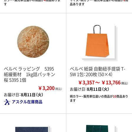
す
品あります
ベルベ ラッピング 5395
ベルベ 紙袋 自動紐手提袋 T-
紙緩衝材 1kg詰パッキン
5W 1包：200枚（50×4）
桜 5395 1個
￥3,357
￥13,766
￥3,200
お届け日：
8月11日（火）
（税込）
お届け日：
8月11日（火）
柄カラー・販売単位違いの商品が
10
商品あり
ます
アスクル在庫商品