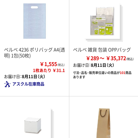
ベルベ 4236 ポリバッグ A4(透
ベルベ 雑貨 包装 OPPバッグ
明) 1包(50枚)
￥289
￥35,372
￥1,555
お届け日：
8月11日（火）
（税込）
1枚あたり ￥31.1
寸法・品名・販売単位違いの商品が
101
商品
お届け日：
8月11日（火）
あります
アスクル在庫商品