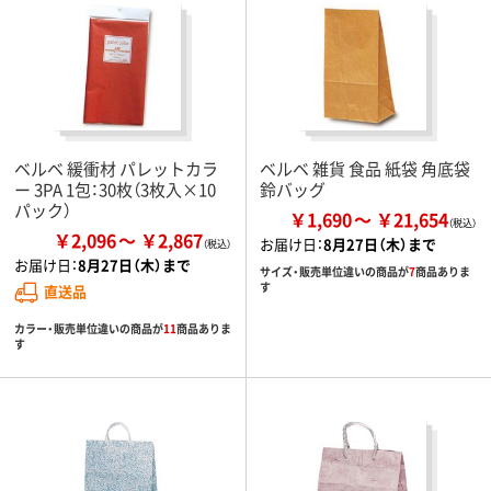
ベルベ 緩衝材 パレットカラ
ベルベ 雑貨 食品 紙袋 角底袋
ー 3PA 1包：30枚（3枚入×10
鈴バッグ
パック）
￥1,690
￥21,654
￥2,096
￥2,867
お届け日：
8月27日（木）まで
お届け日：
8月27日（木）まで
サイズ・販売単位違いの商品が
7
商品ありま
す
直送品
カラー・販売単位違いの商品が
11
商品ありま
す