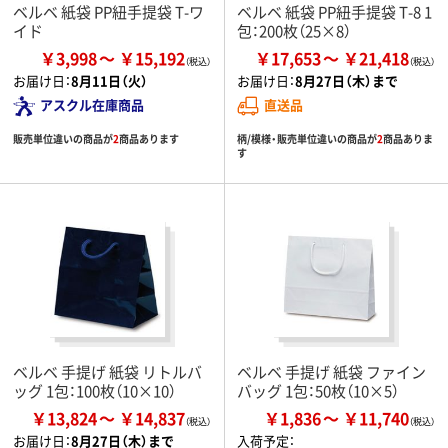
ベルベ 紙袋 PP紐手提袋 T-ワ
ベルベ 紙袋 PP紐手提袋 T-8 1
イド
包：200枚（25×8）
￥3,998
￥15,192
￥17,653
￥21,418
お届け日：
8月11日（火）
お届け日：
8月27日（木）まで
アスクル在庫商品
直送品
販売単位違いの商品が
2
商品あります
柄/模様・販売単位違いの商品が
2
商品ありま
す
ベルベ 手提げ 紙袋 リトルバ
ベルベ 手提げ 紙袋 ファイン
ッグ 1包：100枚（10×10）
バッグ 1包：50枚（10×5）
￥13,824
￥14,837
￥1,836
￥11,740
お届け日：
8月27日（木）まで
入荷予定：