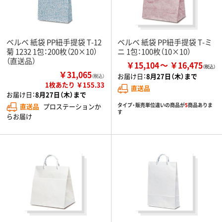
ベルベ 紙袋 PP紐手提袋 T-12
ベルベ 紙袋 PP紐手提袋 T-ミ
菊 1232 1包：200枚（20×10）
ニ 1包：100枚（10×10）
（直送品）
￥15,104
￥16,475
￥31,065
お届け日：
8月27日（木）まで
（税込）
1枚あたり ￥155.33
直送品
お届け日：
8月27日（木）まで
タイプ・販売単位違いの商品が
5
商品ありま
直送品
プロステーションか
す
らお届け