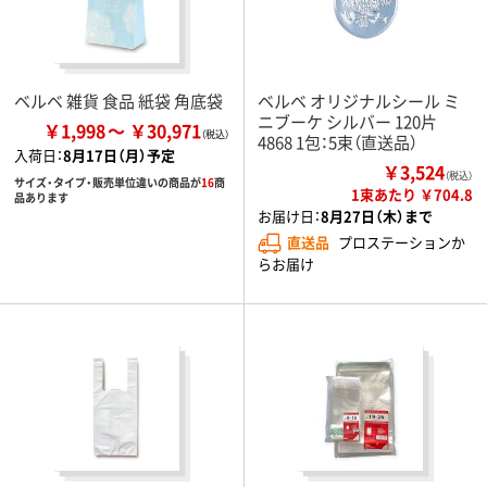
ベルベ 雑貨 食品 紙袋 角底袋
ベルベ オリジナルシール ミ
ニブーケ シルバー 120片
￥1,998
￥30,971
4868 1包：5束（直送品）
入荷日：
8月17日（月）予定
￥3,524
（税込）
サイズ・タイプ・販売単位違いの商品が
16
商
1束あたり ￥704.8
品あります
お届け日：
8月27日（木）まで
直送品
プロステーションか
らお届け