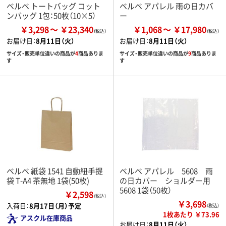
ベルベ トートバッグ コット
ベルベ アパレル 雨の日カバ
ンバッグ 1包：50枚（10×5）
ー
￥3,298
￥23,340
￥1,068
￥17,980
お届け日：
8月11日（火）
お届け日：
8月11日（火）
サイズ・販売単位違いの商品が
4
商品ありま
サイズ・販売単位違いの商品が
9
商品ありま
す
す
ベルベ 紙袋 1541 自動紐手提
ベルベ アパレル 5608 雨
袋 T-A4 茶無地 1袋(50枚)
の日カバー ショルダー用
5608 1袋（50枚）
￥2,598
（税込）
￥3,698
入荷日：
8月17日（月）予定
（税込）
1枚あたり ￥73.96
アスクル在庫商品
お届け日：
8月11日（火）