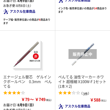
お届け日：
8月9日（日）
お急ぎ便：
8月8日（土）
インク色・販売単位違いの商品が
14
商品あり
アスクル在庫商品
ます
テープ幅・販売単位違いの商品が
6
商品あり
ます
エナージェル替芯 ゲルイン
ぺんてる 油性マーカー ホワ
クボールペン 0.3mm ぺん
イト 超極細 X100W-F 1セット
てる
(1本×2)
（
）
3件
￥79
￥749
￥588
（税込）
お届け日：
8月9日（日）
アスクル在庫商品
お急ぎ便：
8月8日（土）