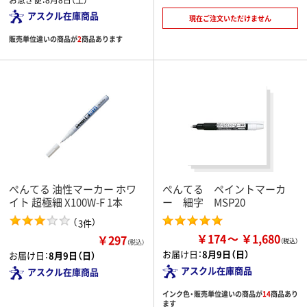
アスクル在庫商品
現在ご注文いただけません
販売単位違いの商品が
2
商品あります
ぺんてる 油性マーカー ホワ
ぺんてる ペイントマーカ
イト 超極細 X100W-F 1本
ー 細字 MSP20
（
）
3件
￥174
￥1,680
￥297
（税込）
お届け日：
8月9日（日）
お届け日：
8月9日（日）
アスクル在庫商品
アスクル在庫商品
インク色・販売単位違いの商品が
14
商品あり
ます