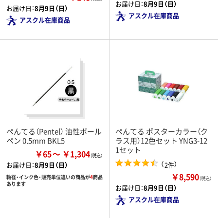
お届け日：
8月9日（日）
お届け日：
8月9日（日）
アスクル在庫商品
アスクル在庫商品
ぺんてる（Pentel） 油性ボール
ぺんてる ポスターカラー（ク
ペン 0.5mm BKL5
ラス用）12色セット YNG3-12
1セット
￥65
￥1,304
（
）
2件
お届け日：
8月9日（日）
￥8,590
軸径・インク色・販売単位違いの商品が
4
商品
（税込）
あります
お届け日：
8月9日（日）
アスクル在庫商品