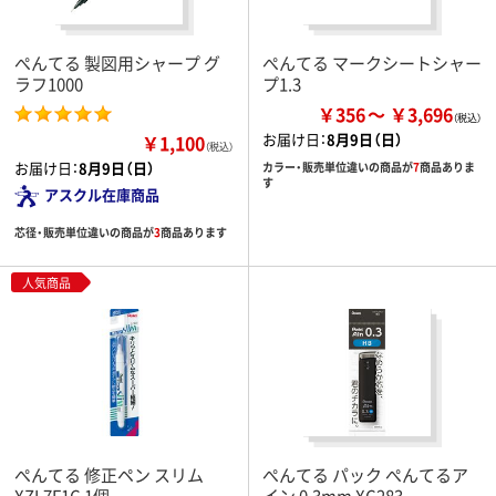
ぺんてる 製図用シャープ グ
ぺんてる マークシートシャー
ラフ1000
プ1.3
￥356
￥3,696
お届け日：
8月9日（日）
￥1,100
（税込）
お届け日：
8月9日（日）
カラー・販売単位違いの商品が
7
商品ありま
す
アスクル在庫商品
芯径・販売単位違いの商品が
3
商品あります
人気商品
ぺんてる 修正ペン スリム
ぺんてる パック ぺんてるア
XZL7F1C 1個
イン 0.3mm XC283