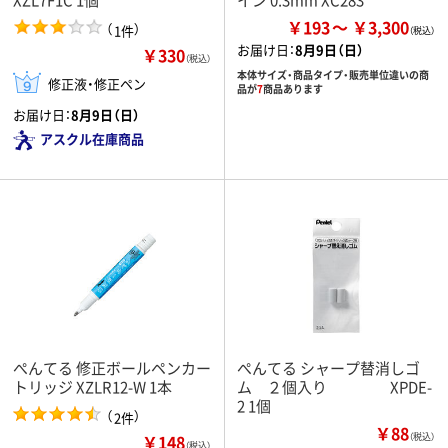
￥193
￥3,300
（
）
1件
お届け日：
8月9日（日）
￥330
（税込）
本体サイズ・商品タイプ・販売単位違いの商
修正液・修正ペン
品が
7
商品あります
お届け日：
8月9日（日）
アスクル在庫商品
ぺんてる 修正ボールペンカー
ぺんてる シャープ替消しゴ
トリッジ XZLR12-W 1本
ム ２個入り XPDE-
2 1個
（
）
2件
￥88
￥148
（税込）
（税込）