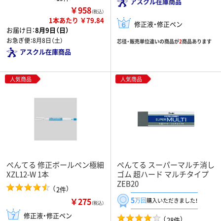
アスクル在庫商品
￥958
（税込）
1本あたり ￥79.84
修正液・修正ペン
お届け日：
8月9日（日）
お急ぎ便：
8月8日（土）
芯径・販売単位違いの商品が
2
商品あります
アスクル在庫商品
人気商品
人気商品
ぺんてる 修正ボールペン極細
ぺんてる スーパーマルチ消し
XZL12-W 1本
ゴム 超ハード マルチタイプ
ZEB20
（
）
2件
5
￥275
万回
購入いただきました！
（税込）
修正液・修正ペン
（
）
28件