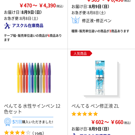
￥470
￥4,390
お届け日：
8月9日（日）
お届け日：
8月9日（日）
お急ぎ便：
8月8日（土）
お急ぎ便：
8月8日（土）
修正液・修正ペン
アスクル在庫商品
種類・販売単位違いの商品が
3
商品あります
テープ幅・販売単位違いの商品が
6
商品あり
ます
人気商品
ぺんてる 水性サインペン 12
ぺんてる ペン修正液 ZL
色セット
￥602
￥660
5
万回
購入いただきました！
お届け日：
8月9日（日）
（
）
19件