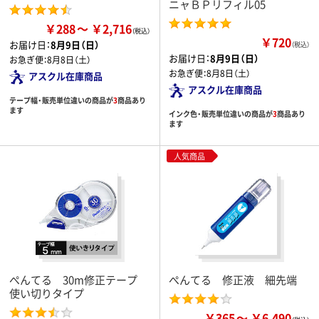
ニャＢＰリフィル05
￥288
￥2,716
￥720
お届け日：
8月9日（日）
（税込）
お届け日：
8月9日（日）
お急ぎ便：
8月8日（土）
お急ぎ便：
8月8日（土）
アスクル在庫商品
アスクル在庫商品
テープ幅・販売単位違いの商品が
3
商品あり
ます
インク色・販売単位違いの商品が
3
商品あり
ます
人気商品
ぺんてる 30m修正テープ
ぺんてる 修正液 細先端
使い切りタイプ
￥365
￥6,490