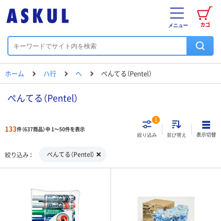
カゴ
メニュー
ホーム
ハ行
ヘ
ぺんてる（Pentel）
ぺんてる（Pentel）
1
133
件（637商品）中 1～50件を表示
表示切替
絞り込み
並び替え
ぺんてる（Pentel）
絞り込み