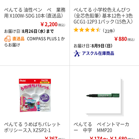
ぺんてる 油性ペン ぺ 業務
ぺんてる 小学校色えんぴつ
用 X100W-SDG 10本（直送品）
（全芯色鉛筆） 基本12色＋3色
GCG1-12P3 1パック（15色入）
￥2,200
（税込）
（
）
21件
お届け日：
8月26日（水）まで
￥880
直送品
COMPASS PLUS１か
（税込）
らお届け
お届け日：
8月9日（日）
アスクル在庫商品
ぺんてる うめばちパレット
ぺんてる ペイントマーカ
ポリシース入 XZSP2-1
ー 中字 MMP20
￥367
￥174
￥1,680