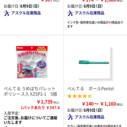
（税込）
お届け日：
8月9日（日）
お届け日：
8月9日（日）
アスクル在庫商品
アスクル在庫商品
インク色・販売単位違いの商品が
14
商品あり
ます
ぺんてる うめばちパレット
ぺんてる ボールPentel
ポリシース入 XZSP2-1 5個
￥1,739
￥140
￥1,160
（税込）
1パックあたり ￥347.8
お届け日：
8月9日（日）
入荷予定：
アスクル在庫商品
ご注文後、お届けについてご連絡
いたします
カラー・販売単位違いの商品が
4
商品ありま