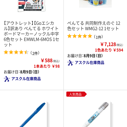
【アウトレット】【Goエシカ
ぺんてる 共同制作えのぐ 12
ル】訳あり ぺんてる ホワイト
色セット WMG2-12 1セット
ボードマーカーノックル中字
（
）
1件
6色セット EMWLM-6MOS 1セ
￥7,128
ット
（税込）
1色あたり ￥594
（
）
2件
お届け日：
8月9日（日）
￥588
（税込）
アスクル在庫商品
1本あたり ￥98
お届け日：
8月9日（日）
アスクル在庫商品
人気商品