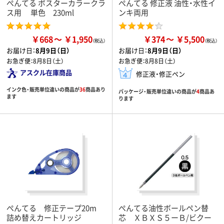
ぺんてる ポスターカラークラ
ぺんてる 修正液 油性・水性イ
ス用 単色 230ml
ンキ両用
￥668
￥1,950
￥374
￥5,500
お届け日：
8月9日（日）
お届け日：
8月9日（日）
お急ぎ便：
8月8日（土）
お急ぎ便：
8月8日（土）
アスクル在庫商品
修正液・修正ペン
インク色・販売単位違いの商品が
36
商品あり
パッケージ・販売単位違いの商品が
4
商品あ
ます
ります
ぺんてる 修正テープ20m
ぺんてる油性ボールペン替
詰め替えカートリッジ
芯 ＸＢＸＳ５ーＢ/ビクー