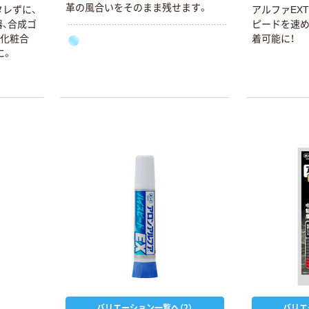
革の風合いをそのまま残せます。
タレずに、
アルファEX
、合成ゴ
ピードを速め
、化粧合
着可能に！
に。
バリエーション一覧へ（2）
バリエ