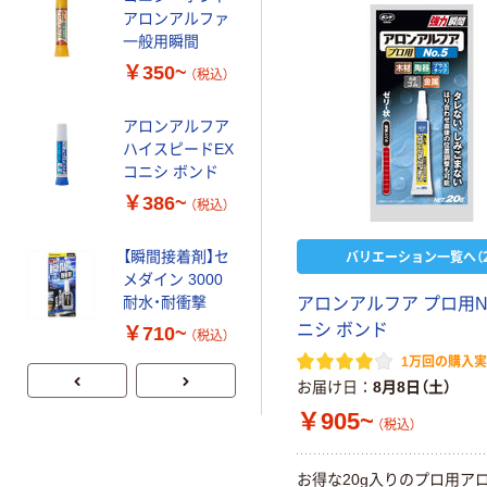
アロンアルファ
一般用瞬間
￥350~
（税込）
アロンアルフア
ハイスピードEX
コニシ ボンド
￥386~
（税込）
バリエーション一覧へ（2
【瞬間接着剤】セ
メダイン 3000
耐水・耐衝撃
アロンアルフア プロ用No
ニシ ボンド
￥710~
（税込）
1万回の購入
お届け日
8月8日（土）
￥905~
（税込）
お得な20g入りのプロ用ア