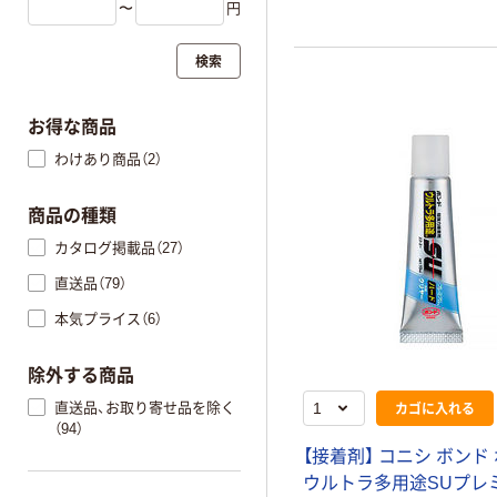
〜
円
検索
お得な商品
わけあり商品（2）
商品の種類
カタログ掲載品（27）
直送品（79）
本気プライス（6）
除外する商品
カゴに入れる
直送品、お取り寄せ品を除く
（94）
【接着剤】 コニシ ボンド
ウルトラ多用途SUプレ