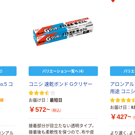
アロンアルファ
一般用瞬間
￥350~
（税込）
アロンアルフア
ハイスピードEX
コニシ ボンド
￥386~
（税込）
）
バリエーション一覧へ（4）
バリエ
【瞬間接着剤】セ
メダイン 3000
耐水・耐衝撃
.5 コ
コニシ 速乾ボンド Gクリヤー
アロンアルフ
用途 コニシ
￥710~
（税込）
お届け日
最短日
実績
お届け日
8
￥572~
（税込）
￥427~
（
接着部分が目立たない透明タイプ。
接着後も柔軟性を保つので、布や皮
ロンアル
より速く、よ