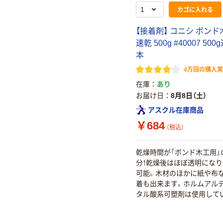
カゴに入れる
【接着剤】 コニシ ボン
速乾 500g #40007 500
本
4万回の購入
在庫
あり
お届け日
8月8日（土）
アスクル在庫商品
￥684
（税込）
乾燥時間が「ボンド木工用」
分！乾燥後はほぼ透明になり
可能。木材のほかに紙や布
着も出来ます。ホルムアルデ
タル酸系可塑剤は使用して
ん。