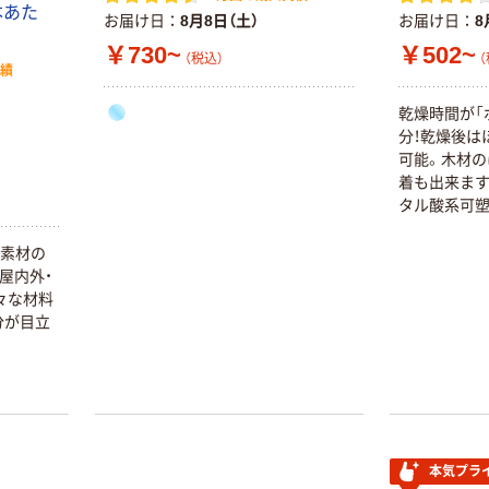
1本あた
お届け日
8月8日（土）
お届け日
8
￥730~
￥502~
（税込）
（
実績
乾燥時間が「
【瞬間接着剤】 コ
分！乾燥後は
ニシ ボンド ア
可能。木材の
ロンタフパワー
着も出来ます
スリム #05823
タル酸系可
￥691
（税込）
1個
ん。
い素材の
カゴへ
屋内外・
々な材料
アロンアルフア
分が目立
プロ用耐衝撃 コ
ニシ ボンド
￥965~
（税込）
本気プライス
本気プラ
コニシ ボンド