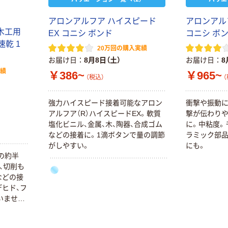
アロンアルフア ハイスピード
アロンアル
ド木工用
EX コニシ ボンド
コニシ ボ
g速乾 1
20万回の購入実績
お届け日
8月8日（土）
お届け日
8
実績
￥386~
￥965~
（税込）
（
強力ハイスピード接着可能なアロン
衝撃や振動に
アルフア（R）ハイスピードEX。軟質
撃が伝わり
塩化ビニル、金属、木、陶器、合成ゴム
に。中粘度。
などの接着に。1滴ボタンで量の調節
ラミック部品
がしやすい。
にも。
の約半
、切削も
などの接
ヒド、フ
いませ