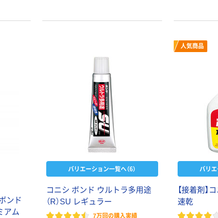
人気商品
バリエーション一覧へ（6）
バリエ
コニシ ボンド ウルトラ多用途
【接着剤】コ
 ボンド
（R）SU レギュラー
速乾
ミアム
7万回の購入実績