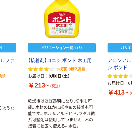
）
バリエーション一覧へ（5）
バリエ
アルファ
【接着剤】コニシ ボンド 木工用
アロンアル
シ ボンド
29万回の購入実績
お届け日
8月8日（土）
実績
お届け日
8
￥213~
（税込）
￥413~
（
乾燥後はほぼ透明になり、切削も可
能。木材のほかに紙や布の接着も可
くような
能です。ホルムアルデヒド、フタル酸
系可塑剤は使用していません。木の
接着に幅広く使える。水性。