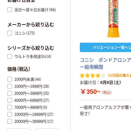
お届け日目安
当日〜翌々日お届け（94)
メーカーから絞り込む
コニシ（173）
バリエーション一覧へ（2
シリーズから絞り込む
ウルトラ多用途SU（4）
コニシ ボンドアロン
一般用瞬間
価格（税込）
72万回の購入
1000円未満（44）
お届け日
8月8日（土）
1000円～1999円（28）
￥350~
（税込）
2000円～3999円（25）
4000円～6999円（27）
一般用アロンアルフアが驚
7000円～9999円（5）
安さ！
10000円～19999円（27）
20000円～39999円（17）