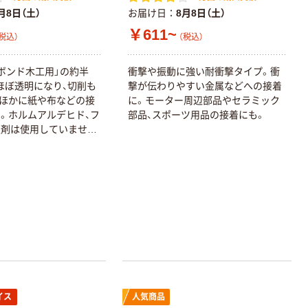
月8日（土）
お届け日
8月8日（土）
￥611~
税込）
（税込）
ボンド木工用」の約半
衝撃や振動に強い耐衝撃タイプ。衝
ほぼ透明になり、切削も
撃が伝わりやすい金属などへの接着
ほかに紙や布などの接
に。モーター周辺部品やセラミック
。ホルムアルデヒド、フ
部品、スポーツ用品の接着にも。
塑剤は使用していませ
イス
人気商品