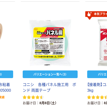
本気プラ
）
バリエーション一覧へ（3）
バリエ
 布粘着
コニシ 各種パネル施工用 ボ
【接着剤】
05000
ンド 両面テープ
3kg
実績
お届け日
8月8日（土）
お届け日
8