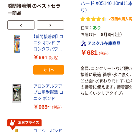
ハード #05140 10ml（
瞬間接着剤 のベストセラ
り）
ー商品
2万回の購入
在庫
あり
お届け日
8月8日（土）
【瞬間接着剤】 コ
アルテコ 瞬間接
ニシ ボンド ア
着剤用ノズル
アスクル在庫商品
ロンタフパワー
MN02(細) 15本
￥681
（税込）
袋
スリム #05823
入 PA-MN02 1袋
￥691
￥257
（税込）
（税込）
1個
(15本) 855-
2877（直送品）
金属、コンクリートなど硬
カゴへ
カゴへ
接着に最適！衝撃・水に強く、
凹凸面・水まわり問わず、色
アロンアルフア
コニシ（Konishi）
の接着に使えます。接着部
プロ用耐衝撃 コ
コニシ ボンド
ちにくいクリアタイプ。
ニシ ボンド
アロンアルフア
EXTRAスティッ
￥965~
￥620~
（税込）
（税込）
ク 2g
本気プライス
コニシ ボンド