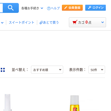
ヘルプ
各種お手続き
0
スイートポイント
あとで買う
カゴ
点
並べ替え：
表示件数：