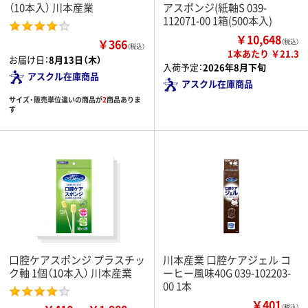
（10本入） 川本産業
アスポンジ(紙軸S 039-
112071-00 1箱(500本入)
￥10,648
￥366
（税込）
（税込）
1本あたり ￥21.3
お届け日：
8月13日（木）
入荷予定：
2026年8月下旬
アスクル在庫商品
アスクル在庫商品
サイズ・販売単位違いの商品が
2
商品ありま
す
口腔ケアスポンジ プラスチッ
川本産業 口腔ケアジェル コ
ク軸 1個（10本入） 川本産業
ーヒー風味40G 039-102203-
00 1本
￥401
（税込）