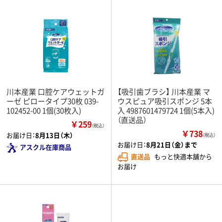
川本産業 口腔ケアウェットガ
【吸引歯ブラシ】 川本産業 マ
ーゼ ピロータイプ30枚 039-
ウスピュア吸引スポンジ 5本
102452-00 1個(30枚入)
入 4987601479724 1個(5本入)
（直送品）
￥259
（税込）
￥738
お届け日：
8月13日（木）
（税込）
お届け日：
8月21日（金）まで
アスクル在庫商品
直送品
もっと快適本舗から
お届け