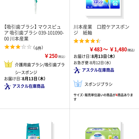
【吸引歯ブラシ】 マウスピュ
川本産業 口腔ケアスポン
ア 吸引歯ブラシ 039-101090-
ジ 紙軸
00 川本産業
（
）
6件
￥483
￥1,480
￥250
お届け日：
8月13日（木）
（税込）
お急ぎ便：
8月12日（水）
介護用歯ブラシ/吸引歯ブラ
アスクル在庫商品
シ・スポンジ
お届け日：
8月13日（木）
スポンジブラシ
アスクル在庫商品
サイズ・販売単位違いの商品が
4
商品ありま
す