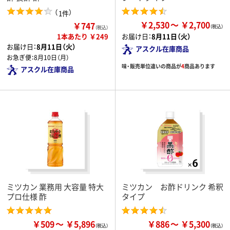
（
）
1件
￥2,530
￥2,700
￥747
（税込）
1本あたり ￥249
お届け日：
8月11日（火）
お届け日：
8月11日（火）
アスクル在庫商品
お急ぎ便：
8月10日（月）
味・販売単位違いの商品が
4
商品あります
アスクル在庫商品
ミツカン 業務用 大容量 特大
ミツカン お酢ドリンク 希釈
プロ仕様 酢
タイプ
￥509
￥5,896
￥886
￥5,300