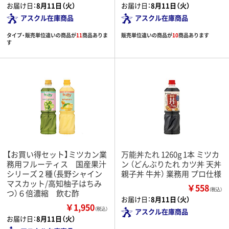
お届け日：
8月11日（火）
お届け日：
8月11日（火）
アスクル在庫商品
アスクル在庫商品
タイプ・販売単位違いの商品が
11
商品ありま
販売単位違いの商品が
10
商品あります
す
【お買い得セット】ミツカン業
万能丼たれ 1260g 1本 ミツカ
務用フルーティス 国産果汁
ン （どんぶりたれ カツ丼 天丼
シリーズ２種（長野シャイン
親子丼 牛丼） 業務用 プロ仕様
マスカット/高知柚子はちみ
￥558
（税込）
つ）６倍濃縮 飲む酢
お届け日：
8月11日（火）
￥1,950
（税込）
アスクル在庫商品
お届け日：
8月11日（火）