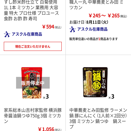
すし酢米酢仕立て 白菊使用
職人一丸 中華蕎麦とみ田 ミ
1L 1本 ミツカン 業務用 大容
ツカン
量 特大 プロ仕様 プロユース
￥245
￥265
食酢 お酢 酢 寿司
お届け日：
8月11日（火）
￥594
（税込）
アスクル在庫商品
アスクル在庫商品
販売単位違いの商品が
2
商品あります
現在ご注文いただけません
家系総本山吉村家監修 横浜豚
中華蕎麦とみ田監修 ラーメン
骨醤油鍋つゆ750g 3個 ミツカ
鍋 豚にんにく（1人前×2回分）
ン
3個 ミツカン 鍋つゆ 鍋スー
プ
￥1,056
（税込）