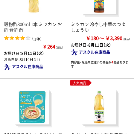
穀物酢800ml 1本 ミツカン お
ミツカン 冷やし中華のつゆ
酢 食酢 酢
しょうゆ
￥180
￥3,390
（
）
1件
お届け日：
8月11日（火）
￥264
（税込）
アスクル在庫商品
お届け日：
8月11日（火）
お急ぎ便：
8月10日（月）
内容量・販売単位違いの商品が
4
商品ありま
アスクル在庫商品
す
人気商品