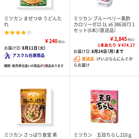
ミツカン まぜつゆ うどんた
ミツカン ブルーベリー黒酢
れ
カロリーゼロ 1L x6 3863872 1
セット(6本)（直送品）
￥2,845
￥240
（税込）
（税込）
1本あたり ￥474.17
お届け日：
8月11日（火）
お届け日：
8月24日（月）まで
アスクル在庫商品
直送品
けいぷらんにんぐか
らお届け
種類・販売単位違いの商品が
2
商品あります
ミツカン さっぱり食堂 素
ミツカン 五目ちらし210ｇ