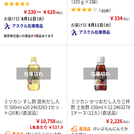
（105ｇ×2袋）
（
）
45件
￥230
￥620
￥334
お届け日：
8月11日（火）
（税込）
お届け日：
8月11日（火）
アスクル在庫商品
アスクル在庫商品
販売単位違いの商品が
3
商品あります
ミツカン すし酢 昆布だし入
ミツカン かつおだし入り三杯
り 500ml x20 2463263 1セッ
酢 土佐酢 150ml×12 2463278
ト(20本)（直送品）
1ケース（12入）（直送品）
￥10,758
￥2,226
（税込）
（税込）
1本あたり ￥537.9
直送品
けいぷらんにんぐか
直送品
けいぷらんにんぐか