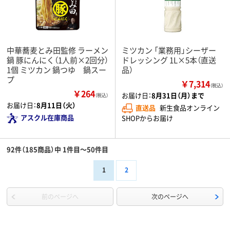
中華蕎麦とみ田監修 ラーメン
ミツカン 「業務用」シーザー
鍋 豚にんにく（1人前×2回分）
ドレッシング 1L×5本（直送
1個 ミツカン 鍋つゆ 鍋スー
品）
プ
￥7,314
（税込）
￥264
お届け日：
8月31日（月）まで
（税込）
お届け日：
8月11日（火）
直送品
新生食品オンライン
アスクル在庫商品
SHOPからお届け
92件（185商品）中 1件目～50件目
1
2
前のページへ
次のページへ