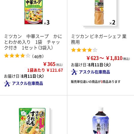
ミツカン 中華スープ かに
ミツカン ビネガーシェフ 業
とわかめ入り 1袋 チャッ
務用
ク付き 1セット（3袋入）
（
）
46件
￥623
￥1,810
￥365
お届け日：
8月11日（火）
（税込）
1袋あたり ￥121.67
アスクル在庫商品
お届け日：
8月11日（火）
販売単位違いの商品が
3
商品あります
アスクル在庫商品