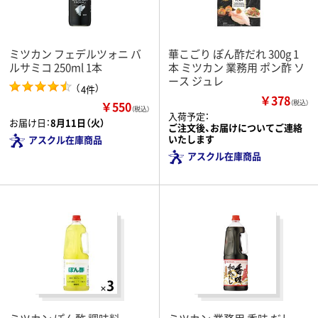
ミツカン フェデルツォニ バ
華こごり ぽん酢だれ 300g 1
ルサミコ 250ml 1本
本 ミツカン 業務用 ポン酢 ソ
ース ジュレ
（
）
4件
￥378
￥550
（税込）
（税込）
入荷予定：
お届け日：
8月11日（火）
ご注文後、お届けについてご連絡
いたします
アスクル在庫商品
アスクル在庫商品