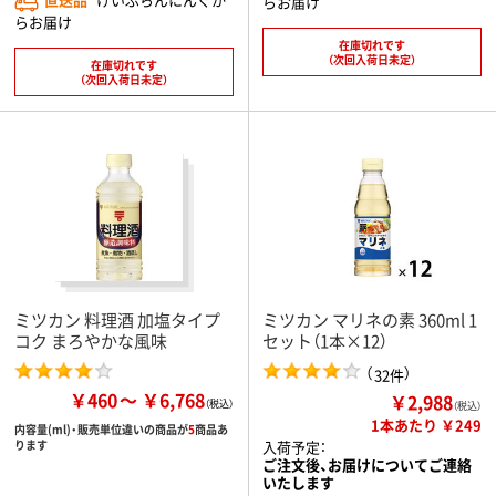
らお届け
らお届け
在庫切れです
（次回入荷日未定）
在庫切れです
（次回入荷日未定）
ミツカン 料理酒 加塩タイプ
ミツカン マリネの素 360ml 1
コク まろやかな風味
セット（1本×12）
（
）
32件
￥460
￥6,768
￥2,988
（税込）
1本あたり ￥249
内容量(ml)・販売単位違いの商品が
5
商品あ
入荷予定：
ります
ご注文後、お届けについてご連絡
いたします