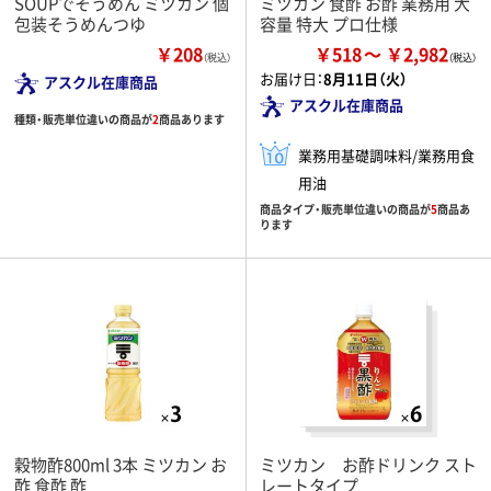
SOUPでそうめん ミツカン 個
ミツカン 食酢 お酢 業務用 大
包装そうめんつゆ
容量 特大 プロ仕様
￥208
￥518
￥2,982
（税込）
お届け日：
8月11日（火）
アスクル在庫商品
アスクル在庫商品
種類・販売単位違いの商品が
2
商品あります
業務用基礎調味料/業務用食
用油
商品タイプ・販売単位違いの商品が
5
商品あ
ります
穀物酢800ml 3本 ミツカン お
ミツカン お酢ドリンク スト
酢 食酢 酢
レートタイプ