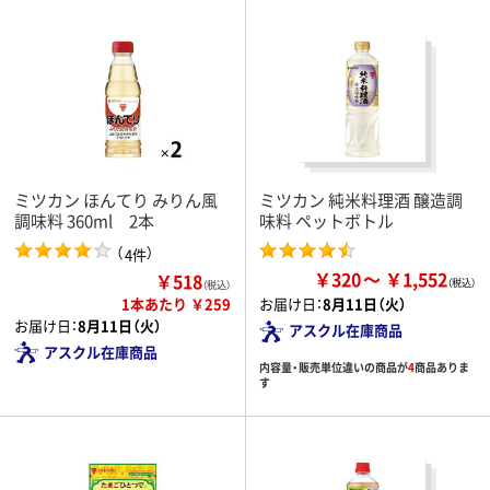
ミツカン ほんてり みりん風
ミツカン 純米料理酒 醸造調
調味料 360ml 2本
味料 ペットボトル
（
）
4件
￥320
￥1,552
￥518
（税込）
1本あたり ￥259
お届け日：
8月11日（火）
お届け日：
8月11日（火）
アスクル在庫商品
アスクル在庫商品
内容量・販売単位違いの商品が
4
商品ありま
す