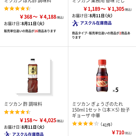
ミツカン ぽん酢 調味料
ミツカン 業務用 香味 だし
￥1,189
￥1,305
お届け日：
8月11日（火）
￥368
￥4,188
アスクル在庫商品
お届け日：
8月11日（火）
販売単位違いの商品が
16
商品あります
商品タイプ・販売単位違いの商品が
2
商品あ
ります
ミツカン 酢 調味料
ミツカン ぎょうざのたれ
150ml 1セット（1本×5） 餃子
ギョーザ 中華
￥158
￥4,025
（
）
41件
お届け日：
8月11日（火）
￥710
（税込）
アスクル在庫商品