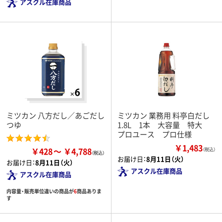
アスクル在庫商品
ミツカン 八方だし／あごだし
ミツカン 業務用 料亭白だし
つゆ
1.8L 1本 大容量 特大
プロユース プロ仕様
￥1,483
￥428
￥4,788
（税込）
お届け日：
8月11日（火）
お届け日：
8月11日（火）
アスクル在庫商品
アスクル在庫商品
内容量・販売単位違いの商品が
6
商品ありま
す