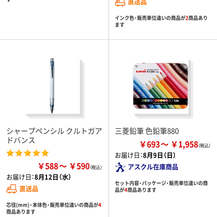
直送品
インク色・販売単位違いの商品が
2
商品あり
ます
シャープペンシル クルトガア
三菱鉛筆 色鉛筆880
ドバンス
￥693
￥1,958
お届け日：
8月9日（日）
￥588
￥590
アスクル在庫商品
お届け日：
8月12日（水）
セット内容・パッケージ・販売単位違いの商
直送品
品が
4
商品あります
芯径(mm)・本体色・販売単位違いの商品が
4
商品あります