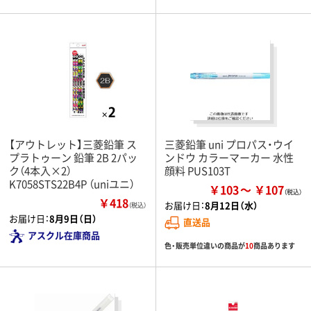
【アウトレット】三菱鉛筆 ス
三菱鉛筆 uni プロパス・ウイ
プラトゥーン 鉛筆 2B 2パッ
ンドウ カラーマーカー 水性
ク（4本入×2）
顔料 PUS103T
K7058STS22B4P （uniユニ）
￥103
￥107
￥418
お届け日：
8月12日（水）
（税込）
お届け日：
8月9日（日）
直送品
アスクル在庫商品
色・販売単位違いの商品が
10
商品あります