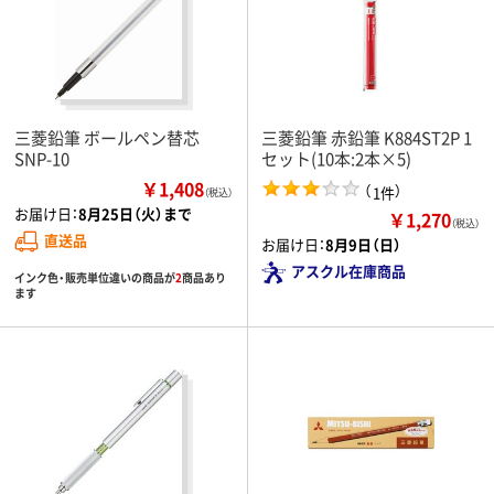
三菱鉛筆 ボールペン替芯
三菱鉛筆 赤鉛筆 K884ST2P 1
SNP-10
セット(10本:2本×5)
￥1,408
（
）
1件
（税込）
お届け日：
8月25日（火）まで
￥1,270
（税込）
直送品
お届け日：
8月9日（日）
アスクル在庫商品
インク色・販売単位違いの商品が
2
商品あり
ます