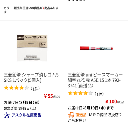
カラー・販売単位違いの商品が
2
商品ありま
す
三菱鉛筆 シャープ消しゴムS
三菱鉛筆 uni ピースマーカー
SKS 1パック(5個入)
細字丸芯 赤 A5E.15 1本 792-
3741（直送品）
（
）
1件
（
）
1件
￥55
（税込）
￥100
お届け日：
8月9日（日）
（税込）
お届け日：
8月19日（水）まで
お急ぎ便：
8月8日（土）
直送品
ＭＲＯ商品取扱店２
アスクル在庫商品
からお届け