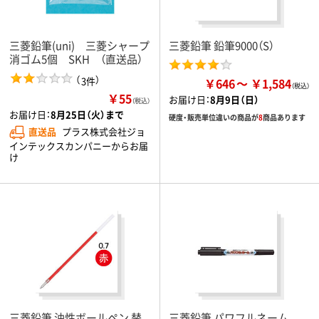
三菱鉛筆(uni) 三菱シャープ
三菱鉛筆 鉛筆9000（S）
消ゴム5個 SKH （直送品）
（
）
3件
￥646
￥1,584
￥55
お届け日：
8月9日（日）
（税込）
お届け日：
8月25日（火）まで
硬度・販売単位違いの商品が
8
商品あります
直送品
プラス株式会社ジョ
インテックスカンパニーからお届
け
三菱鉛筆 油性ボールペン 替
三菱鉛筆 パワフルネーム