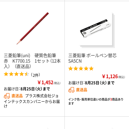
三菱鉛筆(uni) 硬質色鉛筆
三菱鉛筆 ボールペン替芯
赤 K7700.15 1セット（12本
SA5CN
入） （直送品）
（
）
2件
￥1,126
（税込）
￥1,452
お届け日：
8月25日（火）まで
（税込）
お届け日：
8月25日（火）まで
直送品
直送品
プラス株式会社ジョ
インク色・販売単位違いの商品が
3
商品あり
インテックスカンパニーからお届
ます
け