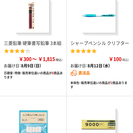
三菱鉛筆 硬筆書写鉛筆 3本組
シャープペンシル クリフター
￥300
￥1,815
￥100
（税込）
お届け日：
8月9日（日）
お届け日：
8月12日（水）
直送品
芯硬度・特徴・販売単位違いの商品が
6
商品あ
ります
本体色・販売単位違いの商品が
2
商品ありま
す