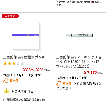
インク色・販売単位違いの商品が
3
商品あり
ます
人気商品
三菱鉛筆 uni 色鉛筆ポンキー
三菱鉛筆 uni マーキングチョ
ーク 白 K1830.1 1セット(12
本) 792-3872（直送品）
￥88
￥91
￥2,172
（税込）
お届け日：
8月19日（水）まで
お届け日：
8月12日（水）
直送品
直送品
ＭＲＯ商品取扱店２
からお届け
その他溶接用品
色・販売単位違いの商品が
7
商品あります