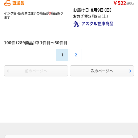
￥522
直送品
（税込）
お届け日：
8月9日（日）
インク色・販売単位違いの商品が
3
商品あり
お急ぎ便：
8月8日（土）
ます
アスクル在庫商品
100件（289商品）中 1件目～50件目
1
2
前のページへ
次のページへ