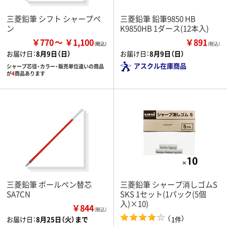
三菱鉛筆 シフト シャープペ
三菱鉛筆 鉛筆9850 HB
ン
K9850HB 1ダース(12本入)
￥770
￥1,100
￥891
（税込）
お届け日：
8月9日（日）
お届け日：
8月9日（日）
アスクル在庫商品
シャープ芯径・カラー・販売単位違いの商品
が
4
商品あります
三菱鉛筆 ボールペン替芯
三菱鉛筆 シャープ消しゴムS
SA7CN
SKS 1セット(1パック(5個
入)×10)
￥844
（税込）
（
）
1件
お届け日：
8月25日（火）まで