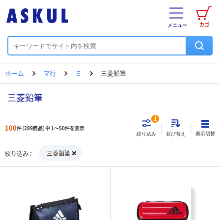
カゴ
メニュー
ホーム
マ行
ミ
三菱鉛筆
三菱鉛筆
1
100
件（289商品）中 1～50件を表示
表示切替
絞り込み
並び替え
三菱鉛筆
絞り込み