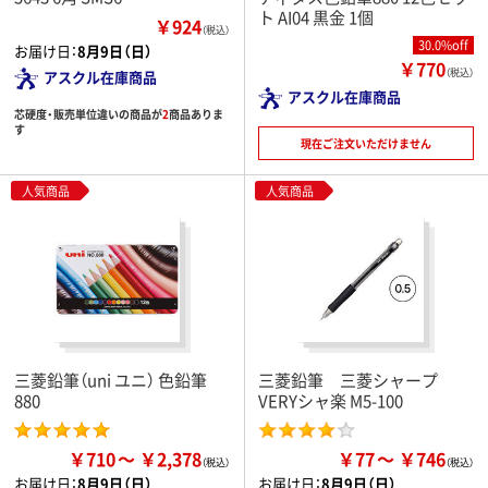
ト AI04 黒金 1個
￥924
（税込）
30.0%off
お届け日：
8月9日（日）
￥770
（税込）
アスクル在庫商品
アスクル在庫商品
芯硬度・販売単位違いの商品が
2
商品ありま
す
現在ご注文いただけません
人気商品
人気商品
三菱鉛筆（uni ユニ） 色鉛筆
三菱鉛筆 三菱シャープ
880
VERYシャ楽 M5-100
￥710
￥2,378
￥77
￥746
お届け日：
8月9日（日）
お届け日：
8月9日（日）