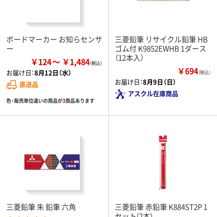
ボードマーカー お知らセンサ
三菱鉛筆 リサイクル鉛筆 HB
ー
ゴム付 K9852EWHB 1ダース
（12本入）
￥124
￥1,484
￥694
お届け日：
8月12日（水）
（税込）
お届け日：
8月9日（日）
直送品
アスクル在庫商品
色・販売単位違いの商品が
3
商品あります
三菱鉛筆 朱 鉛筆 六角
三菱鉛筆 赤鉛筆 K884ST2P 1
セット(2本)