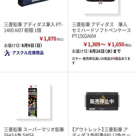
三菱鉛筆 アディダス筆入 PT-
三菱鉛筆 アディダス 筆入
1400 AI07 紺銀 1個
セミハードソフトペンケース
PT1502AI04
￥1,870
（税込）
￥1,309
￥1,650
お届け日：
8月9日（日）
お届け日：
8月26日（水）まで
アスクル在庫商品
カラー・販売単位違いの商品が
4
商品ありま
す
三菱鉛筆 スーパーマリオ鉛筆
【アウトレット】三菱鉛筆 ア
5643 6角 SMS6
ディダス色鉛筆880 12色セッ