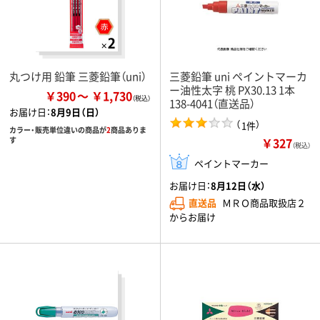
丸つけ用 鉛筆 三菱鉛筆（uni）
三菱鉛筆 uni ペイントマーカ
ー油性太字 桃 PX30.13 1本
￥390
￥1,730
138-4041（直送品）
お届け日：
8月9日（日）
（
）
1件
カラー・販売単位違いの商品が
2
商品ありま
￥327
す
（税込）
ペイントマーカー
お届け日：
8月12日（水）
直送品
ＭＲＯ商品取扱店２
からお届け