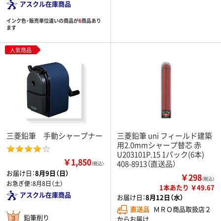
アスクル在庫商品
インク色・販売単位違いの商品が
6
商品あり
ます
人気商品
三菱鉛筆 手動シャープナー
三菱鉛筆 uni フィールド建築
用2.0mmシャープ替芯 赤
U203101P.15 1パック(6本)
￥1,850
408-8913（直送品）
（税込）
お届け日：
8月9日（日）
￥298
（税込）
お急ぎ便：
8月8日（土）
1本あたり ￥49.67
アスクル在庫商品
お届け日：
8月12日（水）
直送品
ＭＲＯ商品取扱店２
鉛筆削り
からお届け