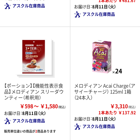
1本あたり ￥481.67
アスクル在庫商品
お届け日：
8月11日（火）
アスクル在庫商品
【ポーション】【機能性表示食
メロディアン Acai Charge（ア
品】メロディアン スリーダウ
サイーチャージ） 125ml 1箱
ンティー（希釈用）
（24本入）
￥598
￥1,580
￥3,310
（税込）
1本あたり ￥137.92
お届け日：
8月11日（火）
お届け日：
8月11日（火）
アスクル在庫商品
アスクル在庫商品
販売単位違いの商品が
2
商品あります