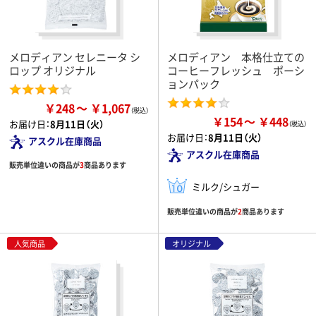
メロディアン セレニータ シ
メロディアン 本格仕立ての
ロップ オリジナル
コーヒーフレッシュ ポーシ
ョンパック
￥248
￥1,067
￥154
￥448
お届け日：
8月11日（火）
お届け日：
8月11日（火）
アスクル在庫商品
アスクル在庫商品
販売単位違いの商品が
3
商品あります
ミルク/シュガー
販売単位違いの商品が
2
商品あります
人気商品
オリジナル