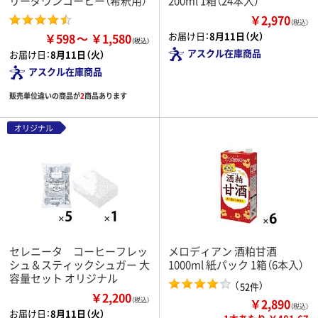
リーダウンコーヒー（希釈用）
200ml 1箱（24本入）
￥2,970
（税込）
お届け日：
8月11日（火）
￥598
￥1,580
アスクル在庫商品
お届け日：
8月11日（火）
アスクル在庫商品
販売単位違いの商品が
2
商品あります
オリジナル
セレニータ コーヒーフレッ
メロディアン 酒粕甘酒
シュ＆スティックシュガー 大
1000ml 紙パック 1箱（6本入）
容量セット オリジナル
（
）
52件
￥2,200
￥2,890
（税込）
（税込）
お届け日：
8月11日（火）