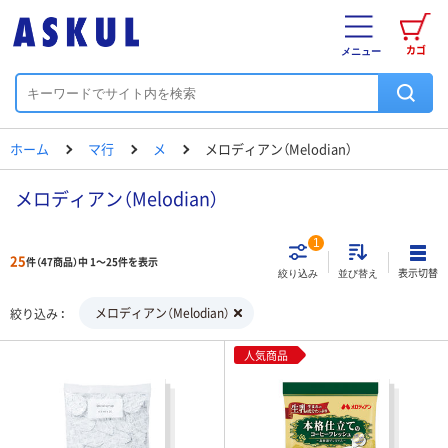
カゴ
メニュー
ホーム
マ行
メ
メロディアン（Melodian）
メロディアン（Melodian）
1
25
件（47商品）中 1～25件を表示
表示切替
絞り込み
並び替え
メロディアン（Melodian）
絞り込み
人気商品