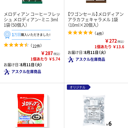
メロディアン コーヒーフレッ
【ワゴンセール】メロディアン
シュ メロディアン・ミニ 3ml
アラカフェキャラメル 1袋
1袋（50個入）
（10ml×20個入）
（
）
4件
1
万回
購入いただきました！
￥272
（税込）
（
）
22件
1個あたり ￥13.6
￥287
お届け日：
8月11日（火）
（税込）
1個あたり ￥5.74
アスクル在庫商品
お届け日：
8月11日（火）
アスクル在庫商品
オリジナル