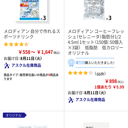
メロディアン 自分で作れるス
メロディアン コーヒーフレッ
ポーツドリンク
シュ（セレニータ）脂肪分1/2
4.5ml 1セット（150個：50個入
×3袋） 低脂肪 低カロリー
￥558
￥1,647
オリジナル
お届け日：
8月11日（火）
4
万回
購入いただきました！
アスクル在庫商品
（
）
66件
商品タイプ・販売単位違いの商品が
4
商品あ
ります
￥898
（税込）
1個あたり ￥5.99
お届け日：
8月11日（火）
アスクル在庫商品
オリジナル