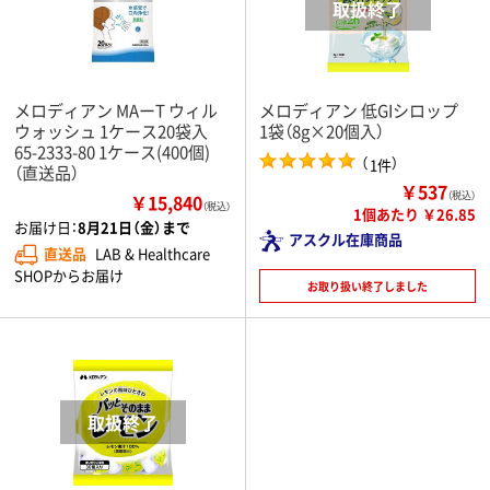
メロディアン MAーT ウィル
メロディアン 低GIシロップ
ウォッシュ 1ケース20袋入
1袋（8g×20個入）
65-2333-80 1ケース(400個)
（
）
1件
（直送品）
￥537
（税込）
￥15,840
（税込）
1個あたり ￥26.85
お届け日：
8月21日（金）まで
アスクル在庫商品
直送品
LAB & Healthcare
SHOPからお届け
お取り扱い終了しました