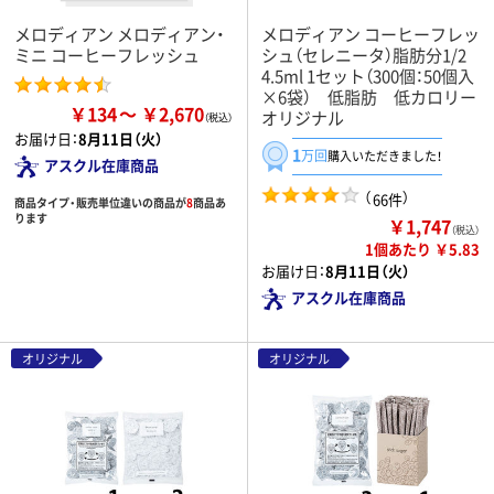
メロディアン メロディアン・
メロディアン コーヒーフレッ
ミニ コーヒーフレッシュ
シュ（セレニータ）脂肪分1/2
4.5ml 1セット（300個：50個入
×6袋） 低脂肪 低カロリー
￥134
￥2,670
オリジナル
お届け日：
8月11日（火）
1
万回
購入いただきました！
アスクル在庫商品
（
）
66件
商品タイプ・販売単位違いの商品が
8
商品あ
ります
￥1,747
（税込）
1個あたり ￥5.83
お届け日：
8月11日（火）
アスクル在庫商品
オリジナル
オリジナル