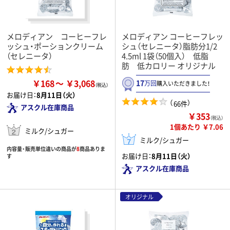
メロディアン コーヒーフレ
メロディアン コーヒーフレッ
ッシュ・ポーションクリーム
シュ（セレニータ）脂肪分1/2
（セレニータ）
4.5ml 1袋（50個入） 低脂
肪 低カロリー オリジナル
￥168
￥3,068
17
万回
購入いただきました！
お届け日：
8月11日（火）
（
）
66件
アスクル在庫商品
￥353
（税込）
1個あたり ￥7.06
ミルク/シュガー
ミルク/シュガー
内容量・販売単位違いの商品が
8
商品ありま
お届け日：
8月11日（火）
す
アスクル在庫商品
オリジナル