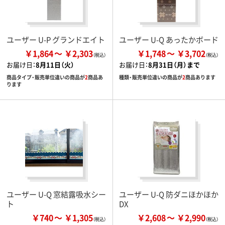
ユーザー U-P グランドエイト
ユーザー U-Q あったかボード
￥1,864
￥2,303
￥1,748
￥3,702
お届け日：
8月11日（火）
お届け日：
8月31日（月）まで
商品タイプ・販売単位違いの商品が
2
商品あ
種類・販売単位違いの商品が
2
商品あります
ります
ユーザー U-Q 窓結露吸水シー
ユーザー U-Q 防ダニほかほか
ト
DX
￥740
￥1,305
￥2,608
￥2,990