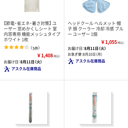
【節電・省エネ・暑さ対策】 ユ
ヘッドクール ヘルメット 帽
ーザー 窓めかくしシート 室
子 頭 クーラー 冷却 冷感 ブル
内窓専用 機能メッシュタイプ
ー ユーザー 1個
ホワイト 1枚
￥1,055
（税込）
（
）
5件
お届け日：
8月11日（火）
￥1,408
お急ぎ便：
8月10日（月）
（税込）
アスクル在庫商品
お届け日：
8月11日（火）
アスクル在庫商品