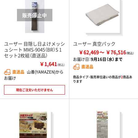
ユーザー 目隠し日よけメッシ
ユーザー 真空パック
ュシート MMS-9045（BR）S 1
￥62,469
￥76,516
セット2枚組（直送品）
お届け日：
9月16日（水）まで
￥1,641
（税込）
直送品
直送品
山善(YAMAZEN)から
商品タイプ・販売単位違いの商品が
2
商品あ
お届け
ります
現在ご注文いただけません