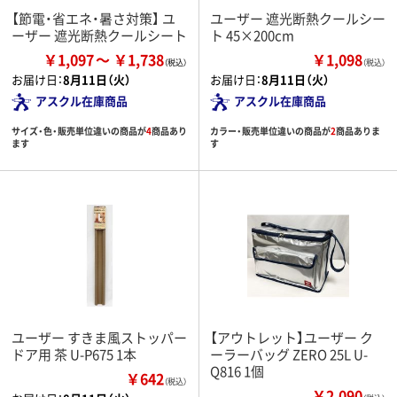
【節電・省エネ・暑さ対策】 ユ
ユーザー 遮光断熱クールシー
ーザー 遮光断熱クールシート
ト 45×200cm
￥1,097
￥1,738
￥1,098
（税込）
お届け日：
8月11日（火）
お届け日：
8月11日（火）
アスクル在庫商品
アスクル在庫商品
サイズ・色・販売単位違いの商品が
4
商品あり
カラー・販売単位違いの商品が
2
商品ありま
ます
す
ユーザー すきま風ストッパー
【アウトレット】ユーザー ク
ドア用 茶 U-P675 1本
ーラーバッグ ZERO 25L U-
Q816 1個
￥642
（税込）
￥2,090