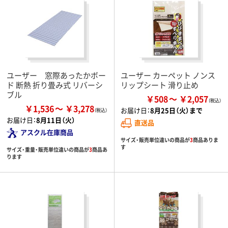
ユーザー 窓際あったかボー
ユーザー カーペット ノンス
ド 断熱 折り畳み式 リバーシ
リップシート 滑り止め
ブル
￥508
￥2,057
￥1,536
￥3,278
お届け日：
8月25日（火）まで
お届け日：
8月11日（火）
直送品
アスクル在庫商品
サイズ・販売単位違いの商品が
3
商品ありま
す
サイズ・重量・販売単位違いの商品が
3
商品あ
ります