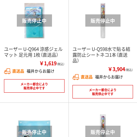
ユーザー U-Q964 涼感ジェル
ユーザー U-Q598水で貼る結
マット 足元用 1枚（直送品）
露防止シートネコ1本（直送
品）
￥1,619
（税込）
￥3,904
直送品
福井からお届け
（税込）
直送品
福井からお届け
メーカー都合により
販売停止中です
メーカー都合により
販売停止中です