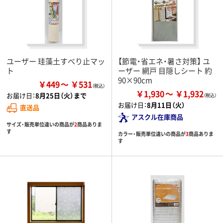
ユーザー 珪藻土すべり止マッ
【節電・省エネ・暑さ対策】 ユ
ト
ーザー 網戸 目隠しシート 約
90×90cm
￥449
￥531
￥1,930
￥1,932
お届け日：
8月25日（火）まで
お届け日：
8月11日（火）
直送品
アスクル在庫商品
サイズ・販売単位違いの商品が
2
商品ありま
す
カラー・販売単位違いの商品が
3
商品ありま
す