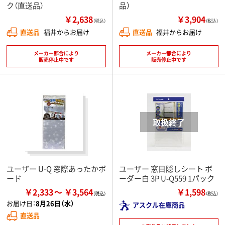
ク（直送品）
品）
￥2,638
￥3,904
（税込）
（税込）
直送品
福井からお届け
直送品
福井からお届け
メーカー都合により
メーカー都合により
販売停止中です
販売停止中です
ユーザー U-Q 窓際あったかボ
ユーザー 窓目隠しシート ボ
ード
ーダー白 3P U-Q559 1パック
￥2,333
￥3,564
￥1,598
（税込）
お届け日：
8月26日（水）
アスクル在庫商品
直送品