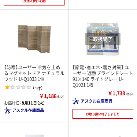
（次回入荷日未定）
【防寒】ユーザー 冷気を止め
【節電・省エネ・暑さ対策】 ユ
るマグネットドア ナチュラル
ーザー 遮熱ブラインドシート
ウッド U-Q1033 1個
91×140 ライトグレー U-
Q1021 1枚
（
）
1件
￥1,738
￥1,188
（税込）
（税込）
アスクル在庫商品
お届け日：
8月11日（火）
アスクル在庫商品
お取り扱い終了しました