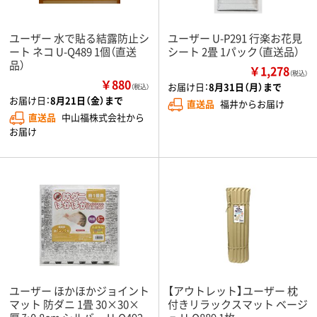
ユーザー 水で貼る結露防止シ
ユーザー U-P291 行楽お花見
ート ネコ U-Q489 1個（直送
シート 2畳 1パック（直送品）
品）
￥1,278
（税込）
￥880
お届け日：
8月31日（月）まで
（税込）
お届け日：
8月21日（金）まで
直送品
福井からお届け
直送品
中山福株式会社から
お届け
ユーザー ほかほかジョイント
【アウトレット】ユーザー 枕
マット 防ダニ 1畳 30×30×
付きリラックスマット ベージ