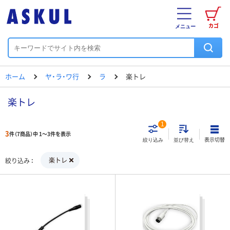
カゴ
メニュー
ホーム
ヤ・ラ・ワ行
ラ
楽トレ
楽トレ
1
3
件（7商品）中 1～3件を表示
表示切替
絞り込み
並び替え
楽トレ
絞り込み