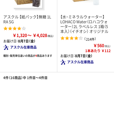
アスクル 【紙パック】無糖 1L
【水・ミネラルウォーター】
RA SG
LOHACO Water（ロハコウォ
ーター）2L ラベルレス 1箱（5
本入）（イチオシ） オリジナル
￥1,320
￥4,028
（
）
214件
お届け日：
8月7日（金）
￥560
（税込）
アスクル在庫商品
1本あたり ￥112
お届け日：
8月7日（金）
種別・販売単位違いの商品が
4
商品あります
アスクル在庫商品
4件（16商品）中 1件目～4件目