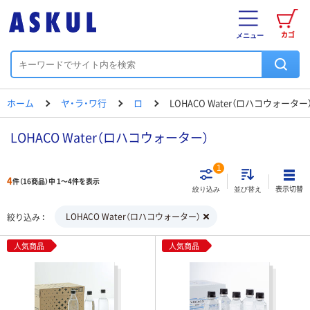
カゴ
メニュー
ホーム
ヤ・ラ・ワ行
ロ
LOHACO Water（ロハコウォーター
LOHACO Water（ロハコウォーター）
1
4
件（16商品）中 1～4件を表示
表示切替
絞り込み
並び替え
LOHACO Water（ロハコウォーター）
絞り込み
人気商品
人気商品