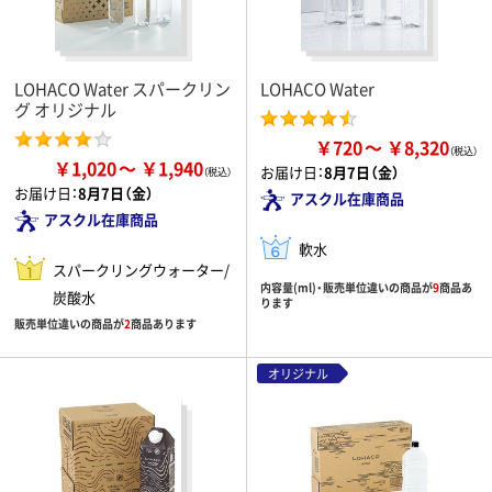
LOHACO Water スパークリン
LOHACO Water
グ オリジナル
￥720
￥8,320
￥1,020
￥1,940
お届け日：
8月7日（金）
お届け日：
8月7日（金）
アスクル在庫商品
アスクル在庫商品
軟水
スパークリングウォーター/
内容量(ml)・販売単位違いの商品が
9
商品あ
炭酸水
ります
販売単位違いの商品が
2
商品あります
オリジナル