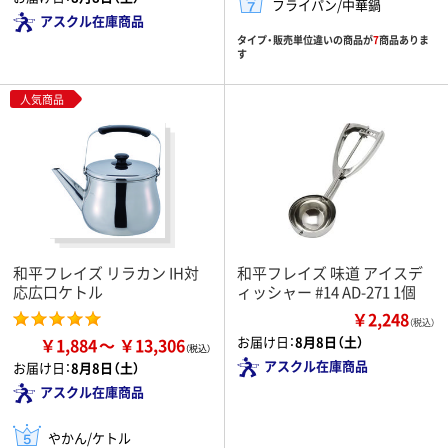
フライパン/中華鍋
アスクル在庫商品
タイプ・販売単位違いの商品が
7
商品ありま
す
人気商品
和平フレイズ リラカン IH対
和平フレイズ 味道 アイスデ
応広口ケトル
ィッシャー #14 AD-271 1個
￥2,248
（税込）
お届け日：
8月8日（土）
￥1,884
￥13,306
アスクル在庫商品
お届け日：
8月8日（土）
アスクル在庫商品
やかん/ケトル