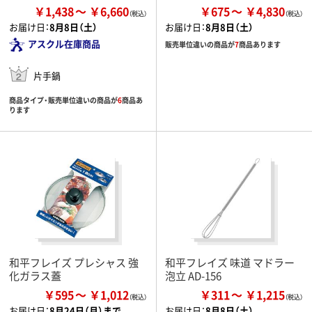
￥1,438
￥6,660
￥675
￥4,830
お届け日：
8月8日（土）
お届け日：
8月8日（土）
アスクル在庫商品
販売単位違いの商品が
7
商品あります
片手鍋
商品タイプ・販売単位違いの商品が
6
商品あ
ります
和平フレイズ プレシャス 強
和平フレイズ 味道 マドラー
化ガラス蓋
泡立 AD-156
￥595
￥1,012
￥311
￥1,215
お届け日：
8月24日（月）まで
お届け日：
8月8日（土）