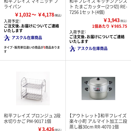
和平フレイズ マイニッチ フ
和平フレイズ キッチンアシス
ライパン
ト たまごカッター(2つ切) RE-
7256 1セット(4個)
￥1,032
￥4,178
￥3,943
入荷予定：
（税込）
ご注文後、お届けについてご連絡
1個あたり ￥985.75
いたします
入荷予定：
ご注文後、お届けについてご連絡
アスクル在庫商品
いたします
タイプ・販売単位違いの商品が
5
商品ありま
アスクル在庫商品
す
和平フレイズ プロンジュ 2段
【アウトレット】和平フレイズ
水切りかご PM-9017 1個
楽々小町 アルマイト加工二段
蒸し器30cm RR-4070 1個
￥3,426
（税込）