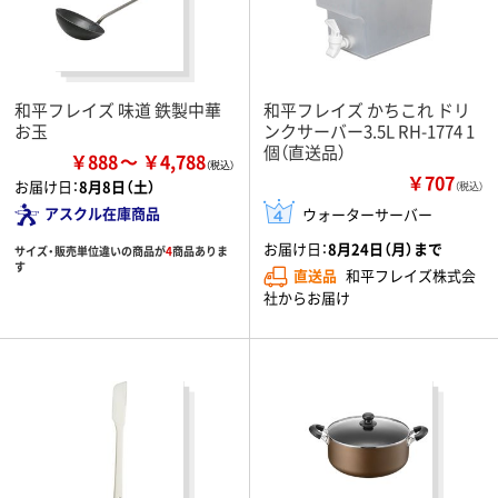
和平フレイズ 味道 鉄製中華
和平フレイズ かちこれ ドリ
お玉
ンクサーバー3.5L RH-1774 1
個（直送品）
￥888
￥4,788
￥707
お届け日：
8月8日（土）
（税込）
アスクル在庫商品
ウォーターサーバー
お届け日：
8月24日（月）まで
サイズ・販売単位違いの商品が
4
商品ありま
す
直送品
和平フレイズ株式会
社からお届け