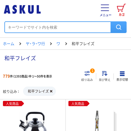
カゴ
メニュー
ホーム
ヤ・ラ・ワ行
ワ
和平フレイズ
和平フレイズ
1
779
件（1393商品）中 1～50件を表示
表示切替
絞り込み
並び替え
和平フレイズ
絞り込み
人気商品
人気商品