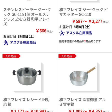
ステンレスピーラー ジー・ク
和平フレイズ ジー・クック ピ
ック GC-115 1個 オールステ
ザカッター GC-110
ンレス 皮むき器 和平フレイ
￥587
￥2,277
ズ
お届け日：
8月8日（土）
￥666
（税込）
アスクル在庫商品
お届け日：
8月8日（土）
販売単位違いの商品が
2
商品あります
アスクル在庫商品
人気商品
人気商品
和平フレイズ レシード IH対
和平フレイズ 深雪御膳 アル
応 鍋
ミ雪平鍋
￥2,171
￥10,943
￥1,002
￥4,353