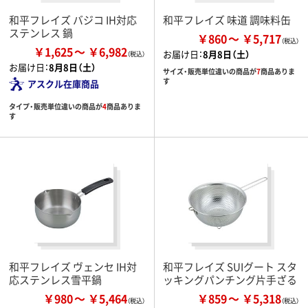
和平フレイズ バジコ IH対応
和平フレイズ 味道 調味料缶
ステンレス 鍋
￥860
￥5,717
￥1,625
￥6,982
お届け日：
8月8日（土）
お届け日：
8月8日（土）
サイズ・販売単位違いの商品が
7
商品ありま
す
アスクル在庫商品
タイプ・販売単位違いの商品が
4
商品ありま
す
和平フレイズ ヴェンセ IH対
和平フレイズ SUIグート スタ
応ステンレス雪平鍋
ッキングパンチング片手ざる
￥980
￥5,464
￥859
￥5,318