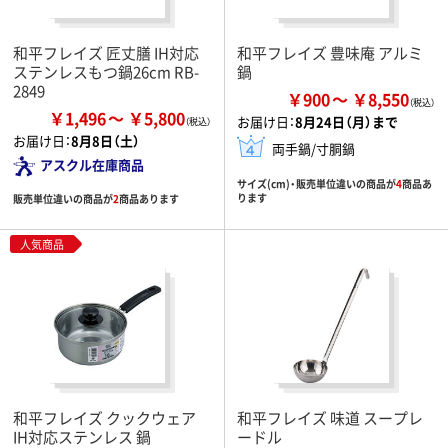
和平フレイズ 匠丈膳 IH対応
和平フレイズ 豊味庵 アルミ
ステンレスもつ鍋26cm RB-
鍋
2849
￥900
￥8,550
￥1,496
￥5,800
お届け日：
8月24日（月）まで
お届け日：
8月8日（土）
両手鍋/寸胴鍋
アスクル在庫商品
サイズ(cm)・販売単位違いの商品が
4
商品あ
ります
販売単位違いの商品が
2
商品あります
人気商品
和平フレイズ クックウェア
和平フレイズ 味道 スープレ
IH対応ステンレス 鍋
ードル