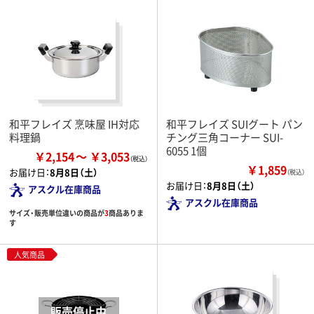
和平フレイズ 烹味屋 IH対応
和平フレイズ SUIグート パン
料理鍋
チング三角コーナー SUI-
6055 1個
￥2,154
￥3,053
￥1,859
お届け日：
8月8日（土）
（税込）
お届け日：
8月8日（土）
アスクル在庫商品
アスクル在庫商品
サイズ・販売単位違いの商品が
3
商品ありま
す
人気商品