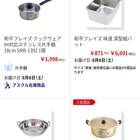
和平フレイズ クックウェア
和平フレイズ 味道 深型組バ
IH対応ステンレス片手鍋
ット
18cm SRB-1392 1個
￥871
￥6,691
￥1,998
お届け日：
8月8日（土）
（税込）
片手鍋
サイズ・質量・販売単位違いの商品が
6
商品あ
ります
お届け日：
8月8日（土）
アスクル在庫商品
人気商品