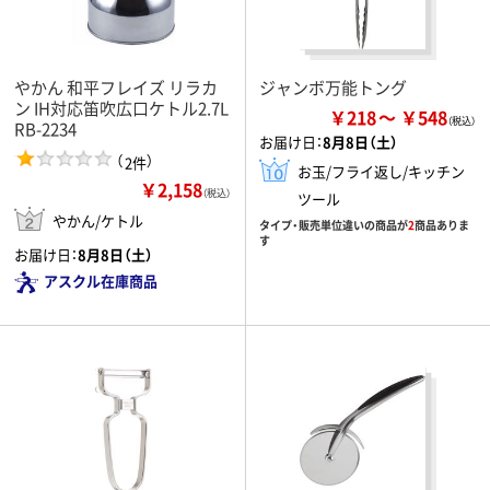
やかん 和平フレイズ リラカ
ジャンボ万能トング
ン IH対応笛吹広口ケトル2.7L
￥218
￥548
RB-2234
お届け日：
8月8日（土）
（
）
2件
お玉/フライ返し/キッチン
￥2,158
（税込）
ツール
やかん/ケトル
タイプ・販売単位違いの商品が
2
商品ありま
す
お届け日：
8月8日（土）
アスクル在庫商品