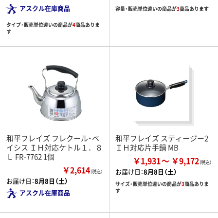
アスクル在庫商品
容量・販売単位違いの商品が
3
商品あります
タイプ・販売単位違いの商品が
4
商品ありま
す
和平フレイズ フレクール・ベ
和平フレイズ スティージー2
イシス ＩＨ対応ケトル１．８
ＩＨ対応片手鍋 MB
Ｌ FR-7762 1個
￥1,931
￥9,172
￥2,614
お届け日：
8月8日（土）
（税込）
お届け日：
8月8日（土）
サイズ・販売単位違いの商品が
3
商品ありま
す
アスクル在庫商品