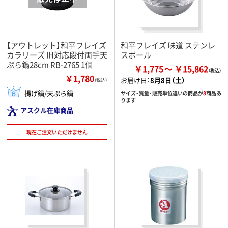
【アウトレット】和平フレイズ
和平フレイズ 味道 ステンレ
カラリーズ IH対応段付両手天
スボール
ぷら鍋28cm RB-2765 1個
￥1,775
￥15,862
￥1,780
お届け日：
8月8日（土）
（税込）
揚げ鍋/天ぷら鍋
サイズ・質量・販売単位違いの商品が
8
商品あ
ります
アスクル在庫商品
現在ご注文いただけません