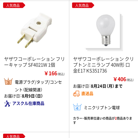
人気商品
人気商品
ヤザワコーポレーション フリ
ヤザワコーポレーション クリ
ーキャップ SF4021W 1個
プトンミニランプ 40W形 口
金E17 KS351736
￥166
（税込）
￥406
（税込）
電源プラグ/タップ/コンセ
お届け日：
8月24日（月）まで
ント（配線関連）
直送品
お届け日：
8月9日（日）
アスクル在庫商品
ミニクリプトン電球
カラー・販売単位違いの商品が
2
商品ありま
す
人気商品