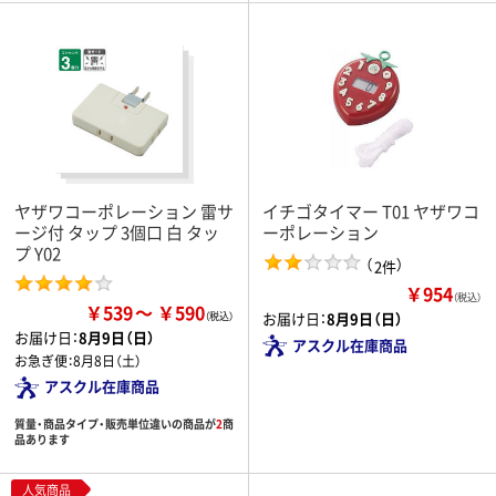
ヤザワコーポレーション 雷サ
イチゴタイマー T01 ヤザワコ
ージ付 タップ 3個口 白 タッ
ーポレーション
プ Y02
（
）
2件
￥954
（税込）
￥539
￥590
お届け日：
8月9日（日）
お届け日：
8月9日（日）
アスクル在庫商品
お急ぎ便：
8月8日（土）
アスクル在庫商品
質量・商品タイプ・販売単位違いの商品が
2
商
品あります
人気商品