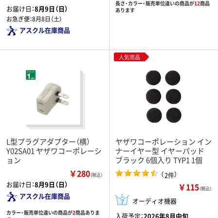
長さ・カラー・販売単位違いの商品が
12
商品
お届け日：
8月9日（日）
あります
お急ぎ便：
8月8日（土）
アスクル在庫商品
人気商品
L型プラグアダプター（横）
ヤザワコーポレーション イン
Y02SA01 ヤザワコーポレーシ
ナーイヤー型 イヤーパッド
ョン
ブラック 6個入り TYP1 1個
￥280
（
）
2件
（税込）
お届け日：
8月9日（日）
￥115
（税込）
アスクル在庫商品
オーディオ機器
カラー・販売単位違いの商品が
2
商品ありま
入荷予定：
2026年8月中旬