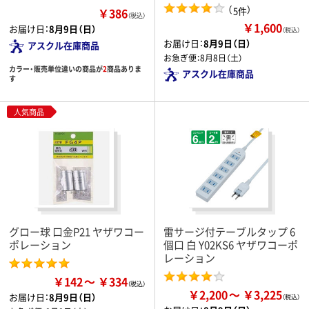
（
）
5件
￥386
（税込）
￥1,600
お届け日：
8月9日（日）
（税込）
お届け日：
8月9日（日）
アスクル在庫商品
お急ぎ便：
8月8日（土）
カラー・販売単位違いの商品が
2
商品ありま
アスクル在庫商品
す
人気商品
グロー球 口金P21 ヤザワコー
雷サージ付テーブルタップ 6
ポレーション
個口 白 Y02KS6 ヤザワコーポ
レーション
￥142
￥334
￥2,200
￥3,225
お届け日：
8月9日（日）