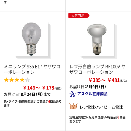
す
人気商品
ミニランプ S35 E17 ヤザワコ
レフ形白熱ランプ RF100V ヤ
ーポレーション
ザワコーポレーション
￥385
￥481
お届け日：
8月9日（日）
￥146
￥178
アスクル在庫商品
お届け日：
8月24日（月）まで
色・タイプ・販売単位違いの商品が
6
商品あり
ます
レフ電球/ハイビーム電球
定格消費電力・販売単位違いの商品が
3
商品
あります