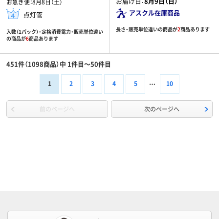
お届け日：
8月9日（日）
お急ぎ便：
8月8日（土）
アスクル在庫商品
点灯管
長さ・販売単位違いの商品が
2
商品あります
入数（1パック）・定格消費電力・販売単位違い
の商品が
6
商品あります
451件（1098商品）中 1件目～50件目
1
2
3
4
5
10
前のページへ
次のページへ