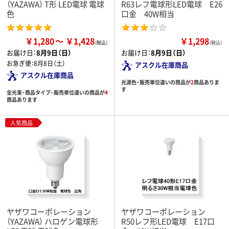
（YAZAWA） T形 LED電球 電球
R63レフ電球形LED電球 E26
色
口金 40W相当
￥1,280
￥1,428
￥1,298
（税込）
お届け日：
8月9日（日）
お届け日：
8月9日（日）
お急ぎ便：
8月8日（土）
アスクル在庫商品
アスクル在庫商品
光源色・販売単位違いの商品が
2
商品ありま
す
全光束・商品タイプ・販売単位違いの商品が
4
商品あります
人気商品
ヤザワコーポレーション
ヤザワコーポレーション
（YAZAWA） ハロゲン電球形
R50レフ形LED電球 E17口