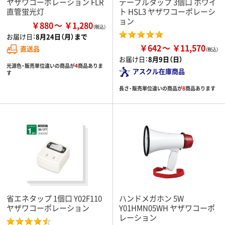
ヤザワコーポレーション FLR
テーブルタップ 3個口 ホワイ
直管蛍光灯
ト HSL3 ヤザワコーポレーシ
ョン
￥880
￥1,280
お届け日：
8月24日（月）まで
￥642
￥11,570
直送品
お届け日：
8月9日（日）
光源色・販売単位違いの商品が
4
商品ありま
アスクル在庫商品
す
長さ・販売単位違いの商品が
8
商品あります
省エネタップ 1個口 Y02F110
ハンドメガホン 5W
ヤザワコーポレーション
Y01HMN05WH ヤザワコーポ
レーション