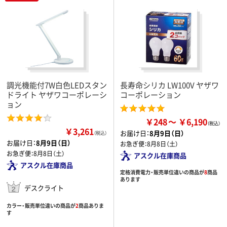
調光機能付7W白色LEDスタン
長寿命シリカ LW100V ヤザワ
ドライト ヤザワコーポレーシ
コーポレーション
ョン
￥248
￥6,190
￥3,261
お届け日：
8月9日（日）
（税込）
お届け日：
8月9日（日）
お急ぎ便：
8月8日（土）
お急ぎ便：
8月8日（土）
アスクル在庫商品
アスクル在庫商品
定格消費電力・販売単位違いの商品が
8
商品
あります
デスクライト
カラー・販売単位違いの商品が
2
商品ありま
す