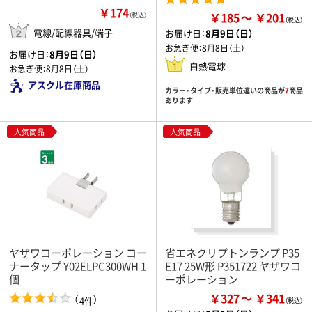
￥174
￥185
￥201
（税込）
電線/配線器具/端子
お届け日：
8月9日（日）
お急ぎ便：
8月8日（土）
お届け日：
8月9日（日）
白熱電球
お急ぎ便：
8月8日（土）
アスクル在庫商品
カラー・タイプ・販売単位違いの商品が
7
商品
あります
人気商品
人気商品
ヤザワコーポレーション コー
省エネクリプトンランプ P35
ナータップ Y02ELPC300WH 1
E17 25W形 P351722 ヤザワコ
個
ーポレーション
￥327
￥341
（
）
4件