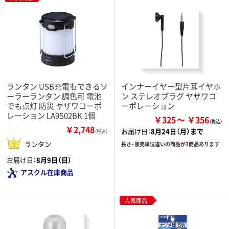
ランタン USB充電もできるソ
インナーイヤー型片耳イヤホ
ーラーランタン 調色可 電池
ン ステレオプラグ ヤザワコ
でも点灯 防災 ヤザワコーポ
ーポレーション
レーション LA9S02BK 1個
￥325
￥356
￥2,748
お届け日：
8月24日（月）まで
（税込）
ランタン
長さ・販売単位違いの商品が
3
商品あります
お届け日：
8月9日（日）
アスクル在庫商品
人気商品