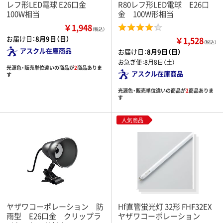
レフ形LED電球 E26口金
R80レフ形LED電球 E26口
100W相当
金 100W形相当
￥1,948
（税込）
お届け日：
8月9日（日）
￥1,528
（税込）
アスクル在庫商品
お届け日：
8月9日（日）
お急ぎ便：
8月8日（土）
光源色・販売単位違いの商品が
2
商品ありま
アスクル在庫商品
す
光源色・販売単位違いの商品が
2
商品ありま
す
人気商品
ヤザワコーポレーション 防
Hf直管蛍光灯 32形 FHF32EX
雨型 E26口金 クリップラ
ヤザワコーポレーション