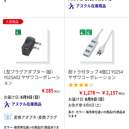
す
アスクル在庫商品
人気商品
L型プラグアダプター（縦）
耐トラ付タップ 4個口 Y02S4
Y02SA02 ヤザワコーポレーシ
ヤザワコーポレーション
ョン
￥285
￥1,278
￥2,157
（税込）
お届け日：
8月9日（日）
お届け日：
8月9日（日）
アスクル在庫商品
お急ぎ便：
8月8日（土）
長さ・カラー・販売単位違いの商品が
8
商品あ
ります
変換アダプタ・変換プラグ
カラー・販売単位違いの商品が
2
商品ありま