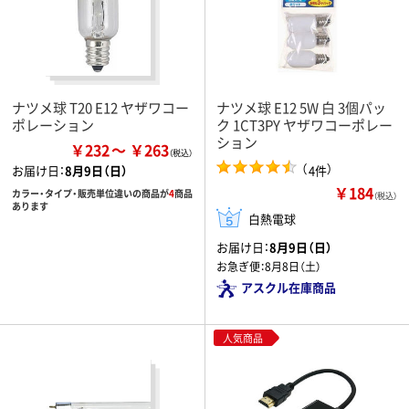
ナツメ球 T20 E12 ヤザワコー
ナツメ球 E12 5W 白 3個パッ
ポレーション
ク 1CT3PY ヤザワコーポレー
ション
￥232
￥263
（
）
4件
お届け日：
8月9日（日）
￥184
カラー・タイプ・販売単位違いの商品が
4
商品
（税込）
あります
白熱電球
お届け日：
8月9日（日）
お急ぎ便：
8月8日（土）
アスクル在庫商品
人気商品