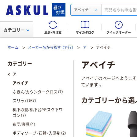
アベイチ
カテゴリー
履歴・再注文
マイカタログ
クイックオーダー
ホーム
メーカー名から探す-【ア行】
ア
アベイチ
アベイチ
カテゴリー
ア
アベイチのページへようこそ！
アベイチ
ています 。
ふきん/カウンタークロス（7）
カテゴリーから選
スリッパ（67）
机下収納/机下台/デスク下ワ
ゴン（7）
布団/寝具（4）
ボディソープ・石鹸・入浴剤（2）