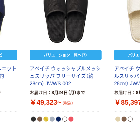
）
バリエーション一覧へ（7）
バリエ
ルニット
アベイチ ウォッシャブルメッシ
アベイチ 
約
ュスリッパ フリーサイズ（約
ルスリッパ
28cm） JWWS-002
28cm） JW
で
お届け日
8月24日（月）まで
お届け日
8
￥49,323~
￥85,39
（税込）