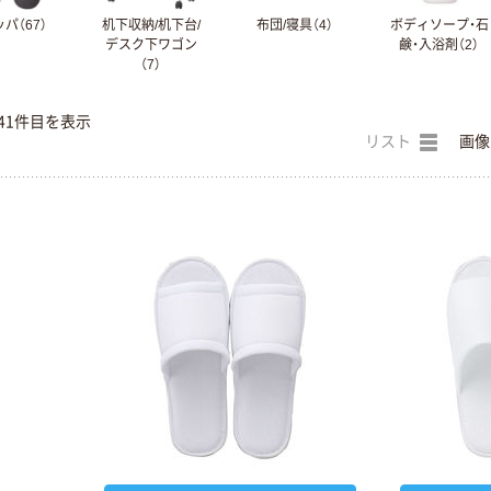
パ（67）
机下収納/机下台/
布団/寝具（4）
ボディソープ・石
デスク下ワゴン
鹸・入浴剤（2）
（7）
41件目を表示
リスト
画像