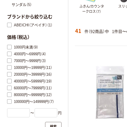
サンダル（5）
ふきん/カウンタ
スリッ
ークロス（7）
ブランドから絞り込む
ABEICHI（アベイチ）（1）
41
件（92商品）中
1件目〜
価格（税込）
1000円未満（9）
4000円～6999円（4）
7000円～9999円（3）
10000円～19999円（11）
20000円～39999円（16）
40000円～59999円（19）
60000円～79999円（11）
80000円～99999円（12）
100000円～149999円（7）
〜
円
検索