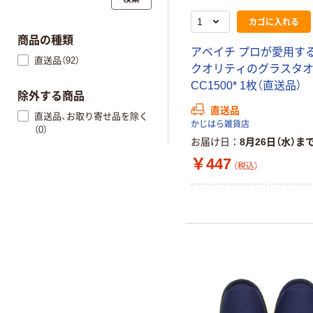
カゴに入れる
商品の種類
アベイチ プロが愛用す
直送品（92）
クオリティのグラスタ
CC1500* 1枚（直送品）
除外する商品
直送品
直送品、お取り寄せ品を除く
かじはら雑貨店
（0）
お届け日
8月26日（水）ま
￥447
（税込）