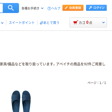
ヘルプ
各種お手続き
0
スイートポイント
あとで買う
カゴ
点
用家具/備品などを取り扱っています。アベイチの商品を92件ご用意し
ページ：
1
／
1