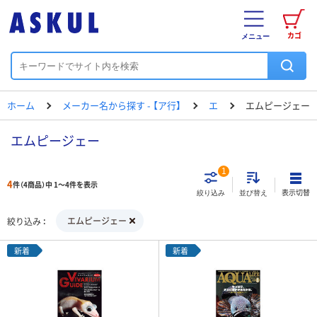
カゴ
メニュー
ホーム
メーカー名から探す - 【ア行】
エ
エムピージェー
エムピージェー
1
4
件（4商品）中 1～4件を表示
表示切替
絞り込み
並び替え
エムピージェー
絞り込み
新着
新着