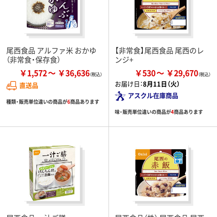
尾西食品 アルファ米 おかゆ
【非常食】尾西食品 尾西のレ
（非常食・保存食）
ンジ+
￥1,572
￥36,636
￥530
￥29,670
お届け日：
8月11日（火）
直送品
アスクル在庫商品
種類・販売単位違いの商品が
6
商品あります
味・販売単位違いの商品が
4
商品あります