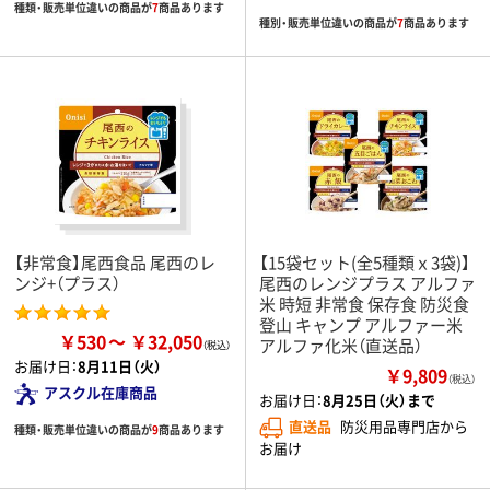
種類・販売単位違いの商品が
7
商品あります
種別・販売単位違いの商品が
7
商品あります
【非常食】尾西食品 尾西のレ
【15袋セット(全5種類ｘ3袋)】
ンジ+（プラス）
尾西のレンジプラス アルファ
米 時短 非常食 保存食 防災食
登山 キャンプ アルファー米
￥530
￥32,050
アルファ化米（直送品）
お届け日：
8月11日（火）
￥9,809
（税込）
アスクル在庫商品
お届け日：
8月25日（火）まで
直送品
防災用品専門店から
種類・販売単位違いの商品が
9
商品あります
お届け