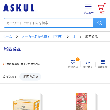
カゴ
メニュー
ホーム
メーカー名から探す - 【ア行】
オ
尾西食品
尾西食品
1
25
件（134商品）中 1～25件を表示
表示切替
絞り込み
並び替え
尾西食品
絞り込み