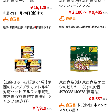
尾西食品 一汁ご膳
尾西食品（株） 尾西食品 尾西
のレンジ+（プラス）
￥16,128
（税込）
￥2,100
￥9,485
お届け日：
8月28日（金）まで
直送品
直送品
種類・販売単位違いの商品が
6
商品あります
種類・販売単位違いの商品が
2
商品あります
【12袋セット(3種類ｘ4袋)】尾
尾西食品（株） 尾西食品 オニ
西のレンジプラス アレルギー
シのビリヤニ 80g×20個
対応セット アルファ米 時短
4970088140638（直送品）
非常食 保存食 防災食 登山 キ
￥8,687
（税込）
ャンプ（直送品）
直送品
株式会社日本アクセ
￥7,919
（税込）
スからお届け