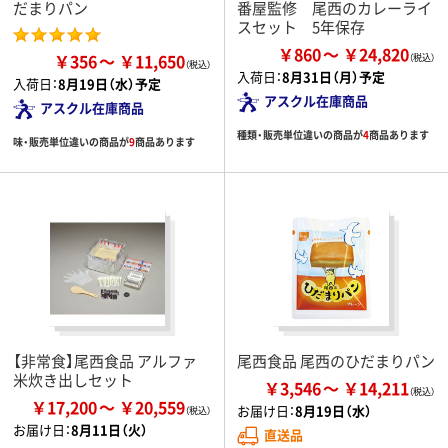
だまりパン
番屋監修 尾西のカレーライ
スセット 5年保存
￥860
￥24,820
￥356
￥11,650
入荷日：
8月31日（月）予定
入荷日：
8月19日（水）予定
アスクル在庫商品
アスクル在庫商品
種類・販売単位違いの商品が
4
商品あります
味・販売単位違いの商品が
9
商品あります
【非常食】尾西食品 アルファ
尾西食品 尾西のひだまりパン
米炊き出しセット
￥3,546
￥14,211
￥17,200
￥20,559
お届け日：
8月19日（水）
お届け日：
8月11日（火）
直送品