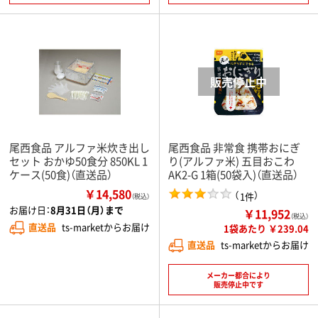
尾西食品 アルファ米炊き出し
尾西食品 非常食 携帯おにぎ
セット おかゆ50食分 850KL 1
り(アルファ米) 五目おこわ
ケース(50食)（直送品）
AK2-G 1箱(50袋入)（直送品）
￥14,580
（
）
1件
（税込）
お届け日：
8月31日（月）まで
￥11,952
（税込）
直送品
ts-marketからお届け
1袋あたり ￥239.04
直送品
ts-marketからお届け
メーカー都合により
販売停止中です