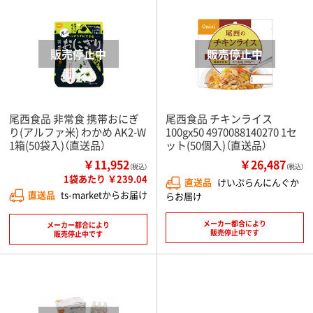
尾西食品 非常食 携帯おにぎ
尾西食品 チキンライス
り(アルファ米) わかめ AK2-W
100gx50 4970088140270 1セ
1箱(50袋入)（直送品）
ット(50個入)（直送品）
￥11,952
￥26,487
（税込）
（税込）
1袋あたり ￥239.04
直送品
けいぷらんにんぐか
直送品
ts-marketからお届け
らお届け
メーカー都合により
メーカー都合により
販売停止中です
販売停止中です