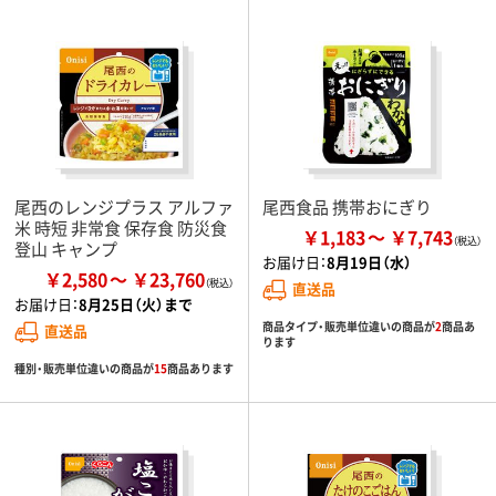
尾西のレンジプラス アルファ
尾西食品 携帯おにぎり
米 時短 非常食 保存食 防災食
￥1,183
￥7,743
登山 キャンプ
お届け日：
8月19日（水）
￥2,580
￥23,760
直送品
お届け日：
8月25日（火）まで
商品タイプ・販売単位違いの商品が
2
商品あ
直送品
ります
種別・販売単位違いの商品が
15
商品あります