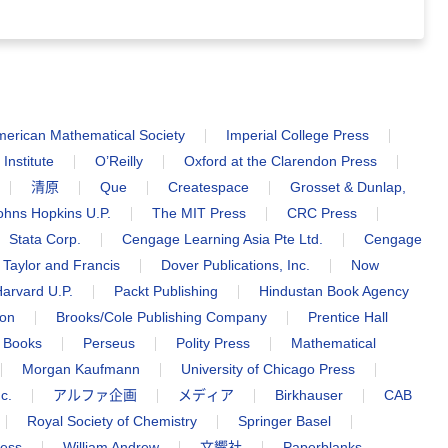
erican Mathematical Society
Imperial College Press
Institute
O’Reilly
Oxford at the Clarendon Press
清原
Que
Createspace
Grosset & Dunlap,
ohns Hopkins U.P.
The MIT Press
CRC Press
Stata Corp.
Cengage Learning Asia Pte Ltd.
Cengage
Taylor and Francis
Dover Publications, Inc.
Now
arvard U.P.
Packt Publishing
Hindustan Book Agency
ton
Brooks/Cole Publishing Company
Prentice Hall
 Books
Perseus
Polity Press
Mathematical
Morgan Kaufmann
University of Chicago Press
c.
アルファ企画
メディア
Birkhauser
CAB
Royal Society of Chemistry
Springer Basel
ress
William Andrew
文響社
Paperblanks