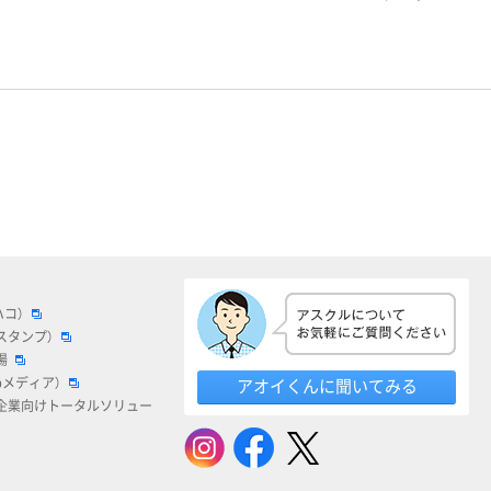
ハコ）
スタンプ）
場
bメディア）
アオイくんに聞いてみる
企業向けトータルソリュー