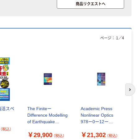
商品リクエストへ
ページ：
1
／
4
次の
脳活スペ
The Finiteー
Academic Press
Ev
Difference Modelling
Nonlinear Optics
6
of Earthquake
978ー0ー12ー
（
Motions: Waves and
369470ー6 1冊 62-
（税込）
￥29,900
￥21,302
￥
Ruptu（直送品）
3792-69（直送品）
（税込）
（税込）