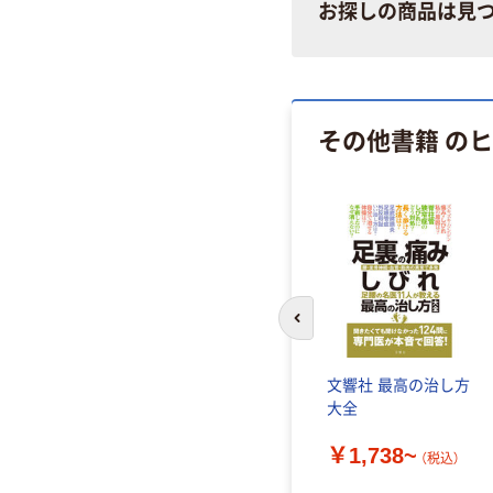
お探しの商品は見
その他書籍 の
前のスライドへ
ategorical
文響社 最高の治し方
nalysis 978ー
大全
0ー46363ー5
￥1,738~
-3795-95（直
（税込）
030
（税込）