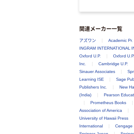
関連メーカー一覧
アズワン
Academic Pr.
INGRAM INTERNATIONAL I
Oxford U.P.
Oxford U.P
Inc.
Cambridge U.P.
Sinauer Associates
Spr
Learning ISE
Sage Pub
Publishers Inc.
New Har
(India)
Pearson Educat
Prometheus Books
Association of America
University of Hawaii Press
International
Cengage
Springer Japan
Spring