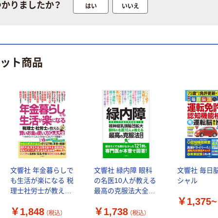
つかりましたか？
はい
いいえ
ヒット商品
文響社 年金暮らしで
文響社 緑内障 眼科
文響社 毎日
も生活が楽になる 税
の名医10人が教える
シャル
理士社労士が教える
最高の克服法大全
￥1,375~
賢いお金の使い方
1275 1冊（直送品）
￥1,848
￥1,738
Q&A大全 1622 1冊
（税込）
（税込）