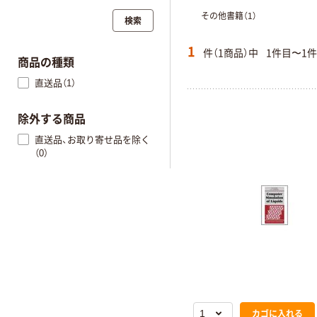
その他書籍（1）
検索
1
件（1商品）中
1件目〜1
商品の種類
直送品（1）
除外する商品
直送品、お取り寄せ品を除く
（0）
カゴに入れる