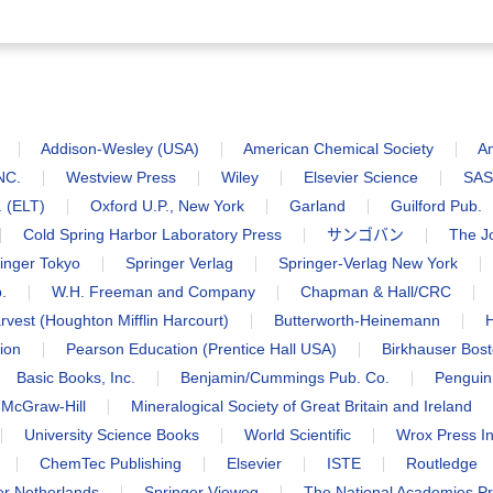
（直送品）
Addison-Wesley (USA)
American Chemical Society
Am
NC.
Westview Press
Wiley
Elsevier Science
SAS 
. (ELT)
Oxford U.P., New York
Garland
Guilford Pub.
Cold Spring Harbor Laboratory Press
サンゴバン
The J
inger Tokyo
Springer Verlag
Springer-Verlag New York
.
W.H. Freeman and Company
Chapman & Hall/CRC
vest (Houghton Mifflin Harcourt)
Butterworth-Heinemann
H
ion
Pearson Education (Prentice Hall USA)
Birkhauser Bos
Basic Books, Inc.
Benjamin/Cummings Pub. Co.
Penguin
McGraw-Hill
Mineralogical Society of Great Britain and Ireland
University Science Books
World Scientific
Wrox Press In
ChemTec Publishing
Elsevier
ISTE
Routledge
er Netherlands
Springer Vieweg
The National Academies P