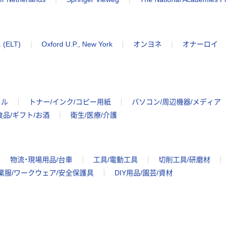
. (ELT)
Oxford U.P., New York
オンヨネ
オナーロイ
イル
トナー/インク/コピー用紙
パソコン/周辺機器/メディア
食品/ギフト/お酒
衛生/医療/介護
物流・現場用品/台車
工具/電動工具
切削工具/研磨材
業服/ワークウェア/安全保護具
DIY用品/園芸/資材