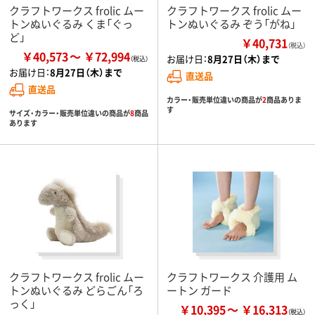
クラフトワークス frolic ムー
クラフトワークス frolic ムー
トンぬいぐるみ くま「ぐっ
トンぬいぐるみ ぞう「がね」
ど」
￥40,731
（税込）
￥40,573
￥72,994
お届け日：
8月27日（木）まで
お届け日：
8月27日（木）まで
直送品
直送品
カラー・販売単位違いの商品が
2
商品ありま
す
サイズ・カラー・販売単位違いの商品が
8
商品
あります
クラフトワークス frolic ムー
クラフトワークス 介護用 ム
トンぬいぐるみ どらごん「ろ
ートン ガード
っく」
￥10,395
￥16,313