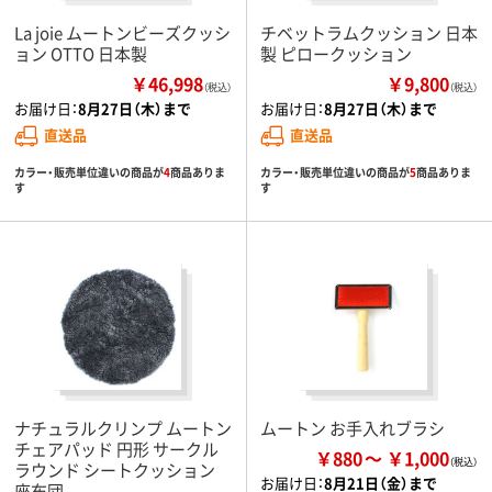
La joie ムートンビーズクッシ
チベットラムクッション 日本
ョン OTTO 日本製
製 ピロークッション
￥46,998
￥9,800
（税込）
（税込）
お届け日：
8月27日（木）まで
お届け日：
8月27日（木）まで
直送品
直送品
カラー・販売単位違いの商品が
4
商品ありま
カラー・販売単位違いの商品が
5
商品ありま
す
す
ナチュラルクリンプ ムートン
ムートン お手入れブラシ
チェアパッド 円形 サークル
￥880
￥1,000
ラウンド シートクッション
お届け日：
8月21日（金）まで
座布団