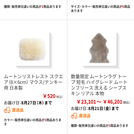
種類・販売単位違いの商品が
2
商品あります
サイズ・カラー・販売単位違いの商品が
6
商品
あります
ムートンリストレスト スクエ
数量限定 ムートンラグ トー
ア（8×6cm） マウス/テンキー
プ 短毛 ハイグレード ムート
用 日本製
ンフリース 洗える シープス
キン リアル 本物
￥520
（税込）
￥23,101
￥46,201
お届け日：
8月27日（木）まで
お届け日：
8月21日（金）まで
直送品
直送品
カラー・販売単位違いの商品が
3
商品ありま
す
種類・販売単位違いの商品が
3
商品あります