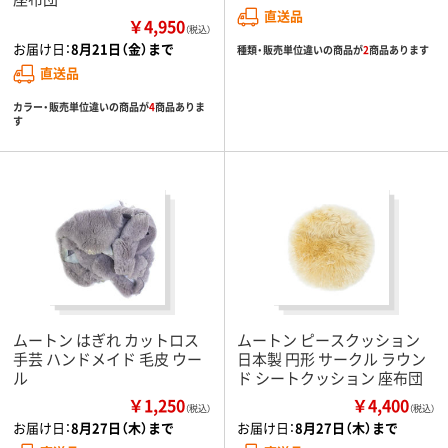
直送品
￥4,950
（税込）
お届け日：
8月21日（金）まで
種類・販売単位違いの商品が
2
商品あります
直送品
カラー・販売単位違いの商品が
4
商品ありま
す
ムートン はぎれ カットロス
ムートン ピースクッション
手芸 ハンドメイド 毛皮 ウー
日本製 円形 サークル ラウン
ル
ド シートクッション 座布団
￥1,250
￥4,400
（税込）
（税込）
お届け日：
8月27日（木）まで
お届け日：
8月27日（木）まで