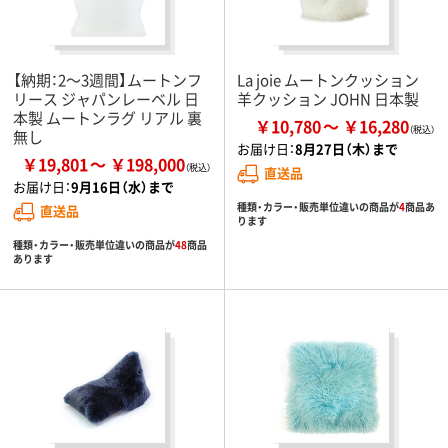
【納期：2～3週間】ムートンフ
La joie ムートンクッション
リース ジャパンレーベル 日
羊クッション JOHN 日本製
本製 ムートンラグ リアル 裏
￥10,780
￥16,280
無し
お届け日：
8月27日（木）まで
￥19,801
￥198,000
直送品
お届け日：
9月16日（水）まで
種類・カラー・販売単位違いの商品が
4
商品あ
直送品
ります
種類・カラー・販売単位違いの商品が
48
商品
あります