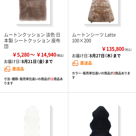
ムートンクッション 淡色 日
ムートンシーツ Latte
本製 シートクッション 座布
100×200
団
￥135,800
（税込）
￥5,280
￥14,940
お届け日：
8月27日（木）まで
お届け日：
8月21日（金）まで
直送品
直送品
カラー・販売単位違いの商品が
2
商品ありま
す
寸法・種類・販売単位違いの商品が
11
商品あ
ります