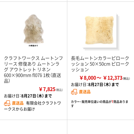
クラフトワークス ムートンフ
長毛ムートンカラーピローク
リース 修復あり ムートンラ
ッション 50×50cm ピローク
グ アウトレット リネン
ッション
600×900ｍm fl07li 1枚（直送
￥8,000
￥12,373
品）
お届け日：
8月27日（木）まで
￥7,825
（税込）
直送品
お届け日：
8月27日（木）まで
カラー・販売単位違いの商品が
7
商品ありま
直送品
有限会社クラフトワ
す
ークスからお届け