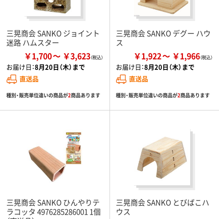
三晃商会 SANKO ジョイント
三晃商会 SANKO デグー ハウ
迷路 ハムスター
ス
￥1,700
￥3,623
￥1,922
￥1,966
お届け日：
8月20日（木）まで
お届け日：
8月20日（木）まで
直送品
直送品
種別・販売単位違いの商品が
2
商品あります
種別・販売単位違いの商品が
2
商品あります
三晃商会 SANKO ひんやりテ
三晃商会 SANKO とびばこハ
ラコッタ 4976285286001 1個
ウス