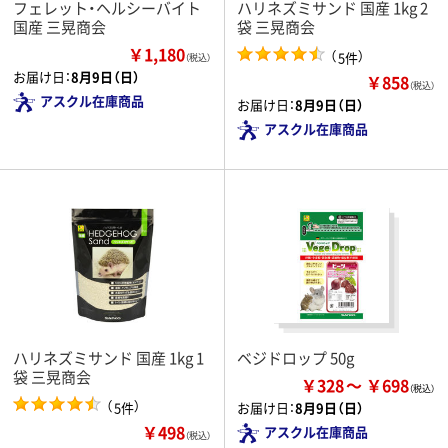
フェレット・ヘルシーバイト
ハリネズミサンド 国産 1kg 2
国産 三晃商会
袋 三晃商会
￥1,180
（
）
5件
（税込）
お届け日：
8月9日（日）
￥858
（税込）
アスクル在庫商品
お届け日：
8月9日（日）
アスクル在庫商品
ハリネズミサンド 国産 1kg 1
ベジドロップ 50g
袋 三晃商会
￥328
￥698
（
）
5件
お届け日：
8月9日（日）
￥498
アスクル在庫商品
（税込）