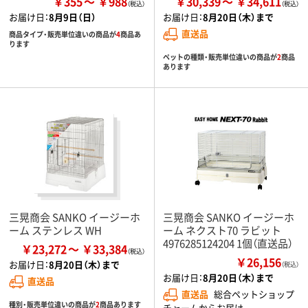
￥355
￥988
￥30,339
￥34,611
お届け日：
8月9日（日）
お届け日：
8月20日（木）まで
直送品
商品タイプ・販売単位違いの商品が
4
商品あ
ります
ペットの種類・販売単位違いの商品が
2
商品
あります
三晃商会 SANKO イージーホ
三晃商会 SANKO イージーホ
ーム ステンレス WH
ーム ネクスト70 ラビット
4976285124204 1個（直送品）
￥23,272
￥33,384
￥26,156
お届け日：
8月20日（木）まで
（税込）
お届け日：
8月20日（木）まで
直送品
直送品
総合ペットショップ
種別・販売単位違いの商品が
2
商品あります
チャームからお届け