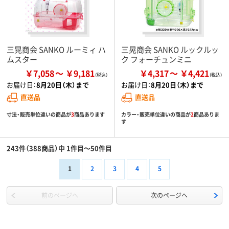
三晃商会 SANKO ルーミィ ハ
三晃商会 SANKO ルックルッ
ムスター
ク フォーチュンミニ
￥7,058
￥9,181
￥4,317
￥4,421
お届け日：
8月20日（木）まで
お届け日：
8月20日（木）まで
直送品
直送品
寸法・販売単位違いの商品が
3
商品あります
カラー・販売単位違いの商品が
2
商品ありま
す
243件（388商品）中 1件目～50件目
1
2
3
4
5
前のページへ
次のページへ