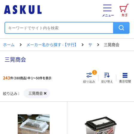
カゴ
メニュー
ホーム
メーカー名から探す - 【サ行】
サ
三晃商会
三晃商会
1
243
件（388商品）中 1～50件を表示
表示切替
絞り込み
並び替え
三晃商会
絞り込み