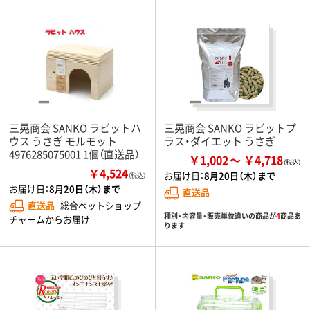
三晃商会 SANKO ラビットハ
三晃商会 SANKO ラビットプ
ウス うさぎ モルモット
ラス・ダイエット うさぎ
4976285075001 1個（直送品）
￥1,002
￥4,718
￥4,524
お届け日：
8月20日（木）まで
（税込）
お届け日：
8月20日（木）まで
直送品
直送品
総合ペットショップ
種別・内容量・販売単位違いの商品が
4
商品あ
チャームからお届け
ります