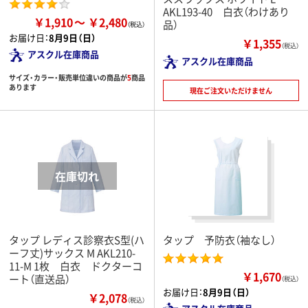
AKL193-40 白衣（わけあり
￥1,910
￥2,480
品）
お届け日：
8月9日（日）
￥1,355
（税込）
アスクル在庫商品
アスクル在庫商品
サイズ・カラー・販売単位違いの商品が
5
商品
あります
現在ご注文いただけません
タップ レディス診察衣S型(ハ
タップ 予防衣（袖なし）
ーフ丈)サックス M AKL210-
11-M 1枚 白衣 ドクターコ
￥1,670
ート（直送品）
（税込）
お届け日：
8月9日（日）
￥2,078
（税込）