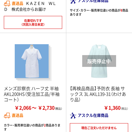
アスクル在庫商品
直送品
ＫＡＺＥＮ ＷＬ
Ｄ 株式会社からお届け
サイズ・カラー・販売単位違いの商品が
8
商品
あります
在庫切れです
（次回入荷日未定）
メンズ診察衣 ハーフ丈 半袖
【再検品商品】予防衣 長袖 サ
AKL200HS（受注加工品/半袖
ックス 3L AKL139-31（わけあ
コート）
り品）
￥2,066
￥2,730
￥1,360
（税込）
直送品
アスクル在庫商品
カラー・販売単位違いの商品が
2
商品ありま
現在ご注文いただけません
す