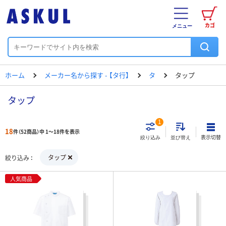
カゴ
メニュー
ホーム
メーカー名から探す - 【タ行】
タ
タップ
タップ
1
18
件（52商品）中 1～18件を表示
表示切替
絞り込み
並び替え
タップ
絞り込み
人気商品