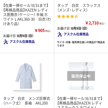
【在庫一掃セール！8/31まで】
タップ 白衣 スラックス
【再検品商品】KAZEN レディ
（メンズ・レディス）
ス医務衣（ケーシー） 半袖 ホ
ワイト L AKL360-30 白衣（わ
￥2,710
けあり品）
（税込）
お届け日：
8月9日（日）
￥905
（税込）
アスクル在庫商品
お届け日：
8月9日（日）
アスクル在庫商品
サイズ・対象・販売単位違いの商品が
7
商品あ
ります
タップ 白衣 メンズ診察衣
【在庫一掃セール！8/31まで】
（ハーフ丈） 長袖 AKL200
【再検品商品】KAZEN レディ
ススラックス ホワイト L