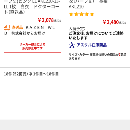
ーフ丈)ピンク LL AKL210-13-
衣（ハーフ丈） 長袖
LL 1枚 白衣 ドクターコー
AKL210
ト（直送品）
￥2,078
￥2,480
（税込）
（税込）
直送品
ＫＡＺＥＮ ＷＬ
入荷予定：
Ｄ 株式会社からお届け
ご注文後、お届けについてご連絡
いたします
アスクル在庫商品
メーカー都合により
販売停止中です
サイズ・カラー・販売単位違いの商品が
2
商品
あります
18件（52商品）中 1件目～18件目