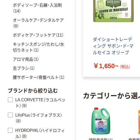
ボディソープ・石鹸・入浴剤
（14）
オーラルケア・デンタルケア
（8）
ボディケア・フットケア（11）
ダイショートレーデ
キッチンスポンジ/たわし/水
ィング サボン・ド・マ
切りネット（1）
ルセイユ オリーブ
アロマ用品（1）
￥1,650~
（税込）
舌ブラシ（1）
腰サポーター/骨盤ベルト（1）
ブランドから絞り込む
カテゴリーから選
LA CORVETTE（ラコルベッ
ト）（9）
LifoPlus（ライフォプラス）
（8）
HYDROPHIL（ハイドロフィ
ル）（8）