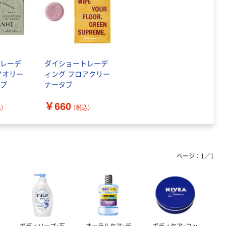
トレーデ
ダイショートレーデ
アオリー
ィング フロアクリー
ープ
ナータブ
4260695650225 1個
￥660
022 1個
（直送品）
）
（税込）
ページ：
1
／
1