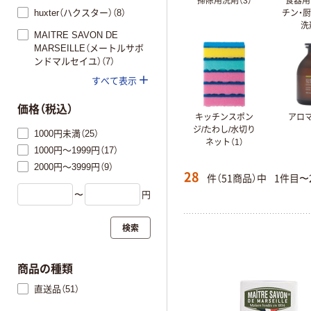
掃除用洗剤（3）
食器用
huxter（ハクスター）（8）
チン・
洗
MAITRE SAVON DE
MARSEILLE（メートルサボ
ンドマルセイユ）（7）
すべて表示
価格（税込）
キッチンスポン
アロマ
ジ/たわし/水切り
1000円未満（25）
ネット（1）
1000円～1999円（17）
2000円～3999円（9）
28
件（51商品）中
1件目〜
〜
円
検索
商品の種類
直送品（51）