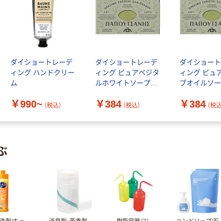
ダイショートレーデ
ダイショートレーデ
ダイショー
ィング ハンドクリー
ィング ピュアベジタ
ィング ピュ
ム
ルホワイトソープ
ブオイルソ
125g
125g
￥990~
￥384
￥384
5201109655206 1個
5201109655
（税込）
（税込）
（税込
（直送品）
（直送品）
ぶ