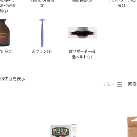
洗剤/キッ
消臭剤・芳香剤
樹脂容器（3）
ハンドソープ/石
厨房・台所用
（3）
鹸（4）
剤（1）
用品（1）
舌ブラシ（1）
腰サポーター/骨
盤ベルト（1）
28件目を表示
リスト
画像