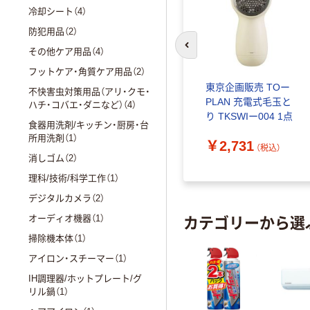
冷却シート（4）
防犯用品（2）
その他ケア用品（4）
前のスライドへ
フットケア・角質ケア用品（2）
東京企画販売 TOー
不快害虫対策用品（アリ・クモ・
PLAN 充電式毛玉と
ハチ・コバエ・ダニなど）（4）
り TKSWIー004 1点
食器用洗剤/キッチン・厨房・台
所用洗剤（1）
￥2,731
（税込）
消しゴム（2）
理科/技術/科学工作（1）
デジタルカメラ（2）
カテゴリーから選
オーディオ機器（1）
掃除機本体（1）
アイロン・スチーマー（1）
IH調理器/ホットプレート/グ
リル鍋（1）