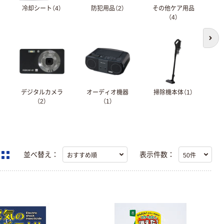
冷却シート（4）
防犯用品（2）
その他ケア用品
ア
（4）
次の
デジタルカメラ
オーディオ機器
掃除機本体（1）
ス
（2）
（1）
並べ替え：
表示件数：