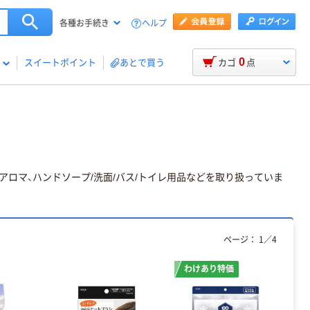
ヘルプ
各種お手続き
0
スイートポイント
あとで買う
カゴ
点
アロマ、ハンドソープ/洗面/バス/トイレ用品などを取り扱っていま
ページ：
1
／
4
わけあり特価