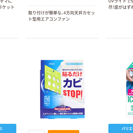
ジャマに
UVライトで
ラケット
尽！底がはず
取り付けが簡単な、4方向天井カセッ
ト型用エアコンファン
）
バリエ