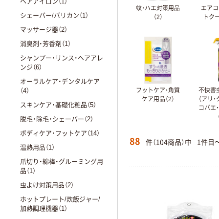
ヘアアイロン（1）
蚊・ハエ対策用品
エアコ
シェーバー/バリカン（1）
（2）
トクー
マッサージ器（2）
消臭剤・芳香剤（1）
シャンプー・リンス・ヘアアレ
ンジ（6）
オーラルケア・デンタルケア
（4）
フットケア・角質
不快害
ケア用品（2）
（アリ・
スキンケア・基礎化粧品（5）
コバエ
脱毛・除毛・シェーバー（2）
ボディケア・フットケア（14）
88
件（104商品）中
1件目
温熱用品（1）
爪切り・綿棒・グルーミング用
品（1）
虫よけ対策用品（2）
ホットプレート/炊飯ジャー/
加熱調理機器（1）