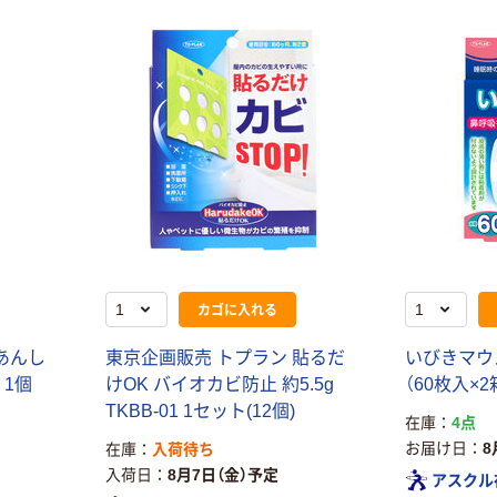
カゴに入れる
あんし
東京企画販売 トプラン 貼るだ
いびきマウ
 1個
けOK バイオカビ防止 約5.5g
（60枚入×
TKBB-01 1セット(12個)
在庫
4点
お届け日
8
在庫
入荷待ち
入荷日
8月7日（金）予定
アスクル