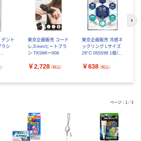
次の
 デント
東京企画販売 コード
東京企画販売 冷感ネ
東
ブラシ
レスminiヒートブラ
ックリング Lサイズ
キ
シ TKSWIー006
28°C 055598 1個（わ
(
530 1個
けあり品）
TK
￥2,728
￥638
￥
品）
(
）
（税込）
（税込）
ページ：
1
／
3