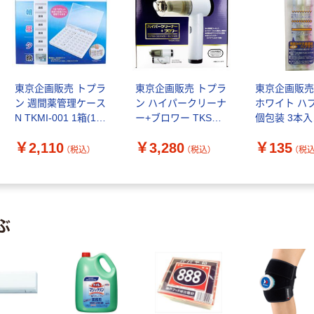
東京企画販売 トプラ
東京企画販売 トプラ
東京企画販売
ン 週間薬管理ケース
ン ハイパークリーナ
ホワイト ハ
N TKMI-001 1箱(1個
ー+ブロワー TKSWI-
個包装 3本入
入)（直送品）
002 1個（直送品）
4949176990
￥2,110
￥3,280
￥135
(3本入)（直送
（税込）
（税込）
（税込
ぶ