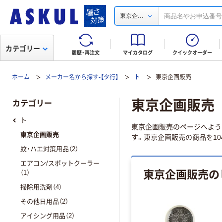
...
東京企
カテゴリー
履歴・再注文
マイカタログ
クイックオーダー
ホーム
メーカー名から探す-【タ行】
ト
東京企画販売
東京企画販売
カテゴリー
ト
東京企画販売のページへようこ
東京企画販売
す。東京企画販売の商品を10
蚊・ハエ対策用品（2）
エアコン/スポットクーラー
東京企画販売の
（1）
掃除用洗剤（4）
その他日用品（2）
アイシング用品（2）