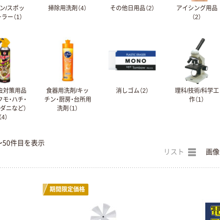
ン/スポッ
掃除用洗剤（4）
その他日用品（2）
アイシング用品
ラー（1）
（2）
虫対策用品
食器用洗剤/キッ
消しゴム（2）
理科/技術/科学工
クモ・ハチ・
チン・厨房・台所用
作（1）
・ダニなど）
洗剤（1）
（4）
〜50件目を表示
リスト
画像
期間限定価格