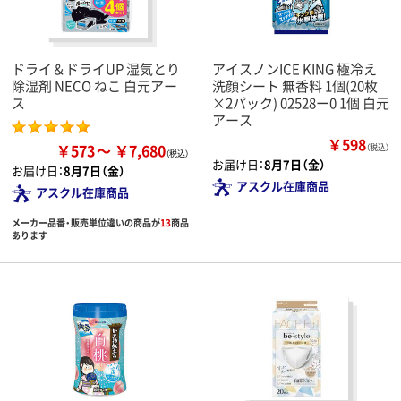
ドライ＆ドライUP 湿気とり
アイスノンICE KING 極冷え
除湿剤 NECO ねこ 白元アー
洗顔シート 無香料 1個(20枚
ス
×2パック) 02528ー0 1個 白元
アース
￥598
￥573
￥7,680
（税込）
お届け日：
8月7日（金）
お届け日：
8月7日（金）
アスクル在庫商品
アスクル在庫商品
メーカー品番・販売単位違いの商品が
13
商品
あります