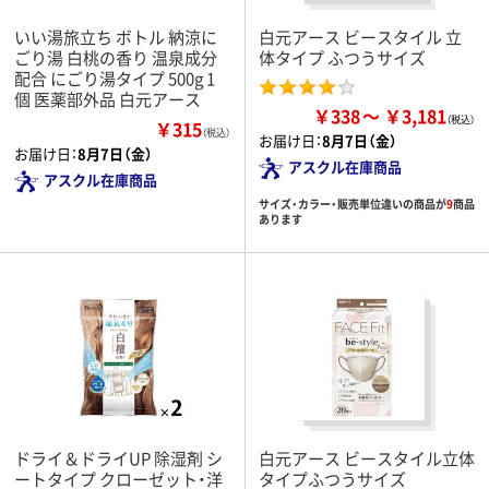
いい湯旅立ち ボトル 納涼に
白元アース ビースタイル 立
ごり湯 白桃の香り 温泉成分
体タイプ ふつうサイズ
配合 にごり湯タイプ 500g 1
個 医薬部外品 白元アース
￥338
￥3,181
￥315
（税込）
お届け日：
8月7日（金）
お届け日：
8月7日（金）
アスクル在庫商品
アスクル在庫商品
サイズ・カラー・販売単位違いの商品が
9
商品
あります
ドライ＆ドライUP 除湿剤 シ
白元アース ビースタイル立体
ートタイプ クローゼット・洋
タイプふつうサイズ