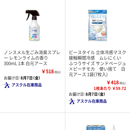
ノンスメル生ごみ消臭スプレ
ビースタイル 立体冷感マスク
ー レモンライムの香り
接触瞬間冷感 ムレにくい
300mL 1本 白元アース
ふつうサイズ サンドベージュ
×ピーチモカ 使い捨て 白
￥518
（税込）
元アース 1袋(7枚入)
お届け日：
8月7日（金）
￥418
（税込）
アスクル在庫商品
1枚あたり ￥59.72
お届け日：
8月7日（金）
アスクル在庫商品