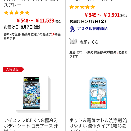
スプレー
￥845
￥9,991
￥548
￥11,539
お届け日：
8月7日（金）
お届け日：
8月7日（金）
アスクル在庫商品
香り・内容量・販売単位違いの商品が
10
商品
あります
冷却まくら
用途・カラー・販売単位違いの商品が
9
商品あ
ります
人気商品
アイスノンICE KING 極冷え
ポット＆電気ケトル洗浄剤 溶
ボディシート 白元アース 汗
けやすい 液体タイプ 1箱（8包