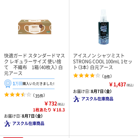
快適ガード スタンダードマス
アイスノン シャツミスト
ク レギュラーサイズ 使い捨
STRONG COOL 100mL 1セッ
て 不織布 1箱（40枚入） 白
ト（3本） 白元アース
元アース
（
）
8件
1
￥1,437
万回
購入いただきました！
（税込）
お届け日：
8月7日（金）
（
）
35件
アスクル在庫商品
￥732
（税込）
1枚あたり ￥18.3
お届け日：
8月7日（金）
アスクル在庫商品