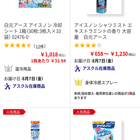
白元アース アイスノン 冷却
アイスノン シャツミスト エ
シート 1箱（30枚:3枚入×10
キストラミントの香り 大容
袋） 02476-0
量 白元アース
（
）
12件
￥658
￥1,230
￥1,018
（税込）
1枚あたり ￥33.94
お届け日：
8月7日（金）
アスクル在庫商品
温冷用品
お届け日：
8月7日（金）
身体冷感スプレー
アスクル在庫商品
本体/詰め替え・販売単位違いの商品が
3
商品
あります
人気商品
人気商品