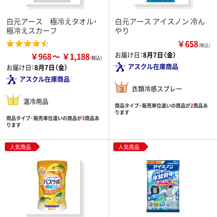
白元アース 極冷えタオル・
白元アース アイスノン 冷ん
極冷えスカーフ
やり
￥658
（税込）
お届け日：
8月7日（金）
￥968
￥1,188
アスクル在庫商品
お届け日：
8月7日（金）
アスクル在庫商品
衣類冷感スプレー
温冷用品
商品タイプ・販売単位違いの商品が
2
商品あ
ります
商品タイプ・販売単位違いの商品が
3
商品あ
ります
人気商品
人気商品