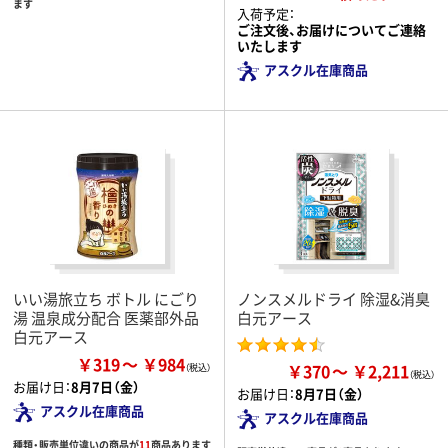
ます
入荷予定：
ご注文後、お届けについてご連絡
いたします
アスクル在庫商品
いい湯旅立ち ボトル にごり
ノンスメルドライ 除湿&消臭
湯 温泉成分配合 医薬部外品
白元アース
白元アース
￥319
￥984
￥370
￥2,211
お届け日：
8月7日（金）
お届け日：
8月7日（金）
アスクル在庫商品
アスクル在庫商品
種類・販売単位違いの商品が
11
商品あります