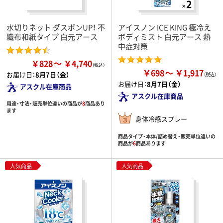
水切りネット ダスポンUP！ 不
アイスノン ICE KING 極冷え
織布和紙タイプ 白元アース
ボディミスト 白元アース 熱
中症対策
￥828
￥4,740
￥698
￥1,917
お届け日：
8月7日（金）
お届け日：
8月7日（金）
アスクル在庫商品
アスクル在庫商品
用途・寸法・販売単位違いの商品が
8
商品あり
ます
身体冷感スプレー
商品タイプ・本体/詰め替え・販売単位違いの
商品が
6
商品あります
人気商品
人気商品