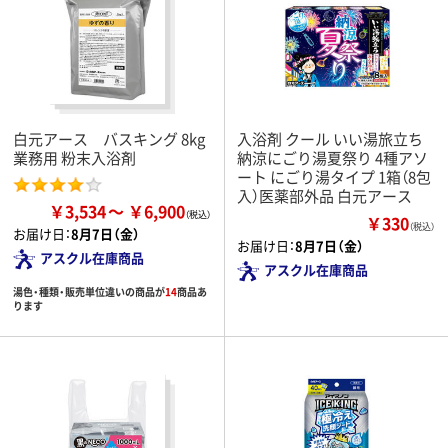
白元アース バスキング 8kg
入浴剤 クール いい湯旅立ち
業務用 粉末入浴剤
納涼にごり湯夏祭り 4種アソ
ート にごり湯タイプ 1箱（8包
入）医薬部外品 白元アース
￥3,534
￥6,900
￥330
（税込）
お届け日：
8月7日（金）
お届け日：
8月7日（金）
アスクル在庫商品
アスクル在庫商品
湯色・種類・販売単位違いの商品が
14
商品あ
ります