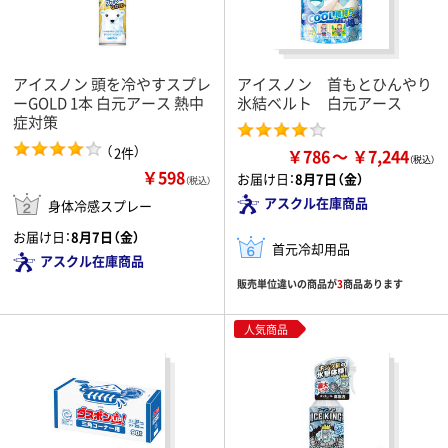
アイスノン 頭を冷やすスプレ
アイスノン 首もとひんやり
ーGOLD 1本 白元アース 熱中
氷結ベルト 白元アース
症対策
（
）
2件
￥786
￥7,244
￥598
お届け日：
8月7日（金）
（税込）
アスクル在庫商品
身体冷感スプレー
お届け日：
8月7日（金）
首元冷却用品
アスクル在庫商品
販売単位違いの商品が
3
商品あります
人気商品