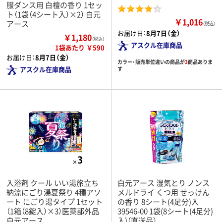
服ダンス用 白檀の香り 1セッ
ト（1袋（4シート入）×2） 白元
￥1,016
アース
（税込）
お届け日：
8月7日（金）
￥1,180
（税込）
アスクル在庫商品
1袋あたり ￥590
お届け日：
8月7日（金）
カラー・販売単位違いの商品が
3
商品ありま
アスクル在庫商品
す
入浴剤 クール いい湯旅立ち
白元アース 湿気とり ノンス
納涼にごり湯夏祭り 4種アソ
メルドライ くつ用 せっけん
ート にごり湯タイプ 1セット
の香り 8シート(4足分)入
（1箱（8錠入）×3）医薬部外品
39546-00 1袋(8シート(4足分)
白元アース
入)（直送品）