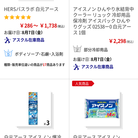
HERSバスラボ 白元アース
アイスノン ひんやり氷結背中
クーラー リュック 冷却用品
保冷剤 アイスパック ひんや
￥286
￥1,738
りグッズ 02538ー0 白元アー
ス 1個
お届け日：
8月7日（金）
アスクル在庫商品
￥2,298
（税込）
部分冷却用品
ボディソープ・石鹸・入浴剤
お届け日：
8月7日（金）
種類・販売単位違いの商品が
17
商品あります
アスクル在庫商品
人気商品
白元アース アイスノン 爆冷
白元アース アイスノン