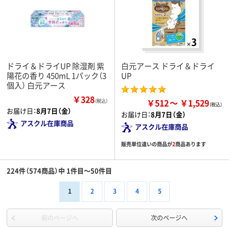
ドライ＆ドライUP 除湿剤 紫
白元アース ドライ＆ドライ
陽花の香り 450mL 1パック（3
UP
個入） 白元アース
￥328
￥512
￥1,529
（税込）
お届け日：
8月7日（金）
お届け日：
8月7日（金）
アスクル在庫商品
アスクル在庫商品
販売単位違いの商品が
2
商品あります
224件（574商品）中 1件目～50件目
1
2
3
4
5
前のページへ
次のページへ