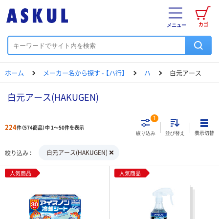
カゴ
メニュー
ホーム
メーカー名から探す - 【ハ行】
ハ
白元アース
白元アース(HAKUGEN)
1
224
件（574商品）中 1～50件を表示
表示切替
絞り込み
並び替え
白元アース(HAKUGEN)
絞り込み
人気商品
人気商品