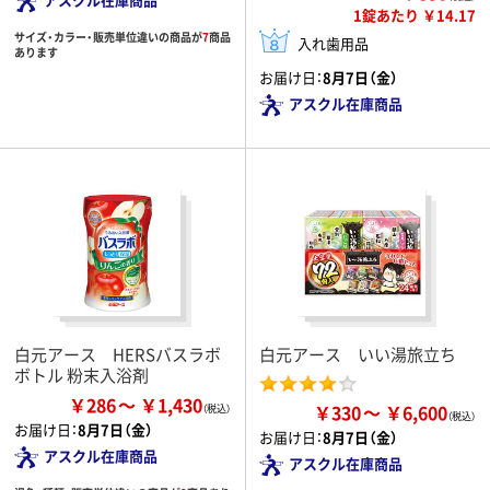
1錠あたり ￥14.17
サイズ・カラー・販売単位違いの商品が
7
商品
入れ歯用品
あります
お届け日：
8月7日（金）
アスクル在庫商品
白元アース HERSバスラボ
白元アース いい湯旅立ち
ボトル 粉末入浴剤
￥286
￥1,430
￥330
￥6,600
お届け日：
8月7日（金）
お届け日：
8月7日（金）
アスクル在庫商品
アスクル在庫商品