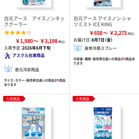
白元アース アイスノンネッ
白元アース アイスノン シャ
ククーラー
ツミスト ICE KING
￥658
￥2,275
お届け日：
8月7日（金）
￥1,980
￥3,198
入荷予定：
2026年8月下旬
身体冷感スプレー
アスクル在庫商品
内容量・種類・販売単位違いの商品が
4
商品あ
ります
首元冷却用品
サイズ・カラー・販売単位違いの商品が
5
商品
あります
人気商品
人気商品