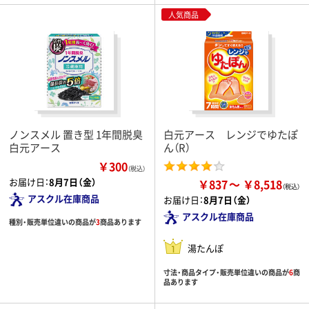
人気商品
ノンスメル 置き型 1年間脱臭
白元アース レンジでゆたぽ
白元アース
ん（R）
￥300
（税込）
お届け日：
8月7日（金）
￥837
￥8,518
アスクル在庫商品
お届け日：
8月7日（金）
アスクル在庫商品
種別・販売単位違いの商品が
3
商品あります
湯たんぽ
寸法・商品タイプ・販売単位違いの商品が
6
商
品あります