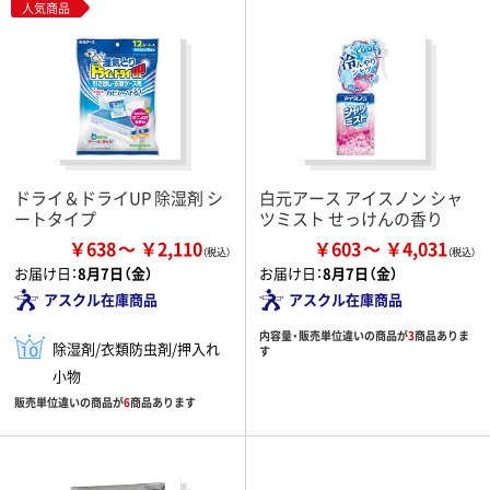
人気商品
ドライ＆ドライUP 除湿剤 シ
白元アース アイスノン シャ
ートタイプ
ツミスト せっけんの香り
￥638
￥2,110
￥603
￥4,031
お届け日：
8月7日（金）
お届け日：
8月7日（金）
アスクル在庫商品
アスクル在庫商品
内容量・販売単位違いの商品が
3
商品ありま
除湿剤/衣類防虫剤/押入れ
す
小物
販売単位違いの商品が
6
商品あります