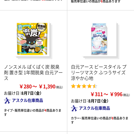
販売単位違いの商品が
6
商品あります
ノンスメル ぱくぱく炭 脱臭
白元アース ビースタイル プ
剤 置き型 1年間脱臭 白元アー
リーツマスク ふつうサイズ
ス
涼やか心地
￥280
￥1,390
お届け日：
8月7日（金）
￥311
￥996
アスクル在庫商品
お届け日：
8月7日（金）
アスクル在庫商品
タイプ・販売単位違いの商品が
4
商品ありま
す
カラー・販売単位違いの商品が
8
商品ありま
す