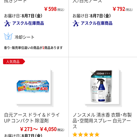
拭きシート
入）白元アース
￥598
￥792
（税込）
（税込）
お届け日：
8月7日（金）
お届け日：
8月7日（金）
アスクル在庫商品
アスクル在庫商品
冷却シート
香り・販売単位違いの商品が
2
商品あります
人気商品
白元アース ドライ＆ドライ
ノンスメル 清水香 衣類・布製
UP コンパクト 除湿剤
品・空間用スプレー 白元アー
ス
￥273
￥4,050
お届け日：
8月7日（金）