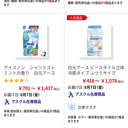
湯色・種類・販売単位違いの商品が
9
商品あり
種類・販売単位違いの商品が
9
商品あります
ます
人気商品
アイスノン シャツミスト
白元アース ビースタイル立体
ミントの香り 白元アース
冷感タイプ ふつうサイズ
￥418
￥1,078
お届け日：
8月7日（金）
￥701
￥1,437
アスクル在庫商品
お届け日：
8月7日（金）
アスクル在庫商品
立体マスク
本体/詰め替え・販売単位違いの商品が
5
商品
あります
内容量・カラー・販売単位違いの商品が
2
商品
あります