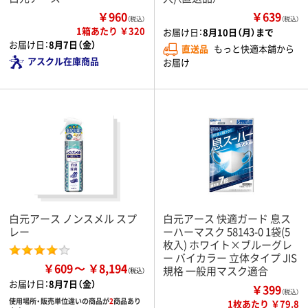
￥960
￥639
（税込）
（税込）
1箱あたり ￥320
お届け日：
8月10日（月）まで
お届け日：
8月7日（金）
直送品
もっと快適本舗から
アスクル在庫商品
お届け
白元アース ノンスメル スプ
白元アース 快適ガード 息ス
レー
ーハーマスク 58143-0 1袋(5
枚入) ホワイト×ブルーグレ
ー バイカラー 立体タイプ JIS
￥609
￥8,194
規格 一般用マスク適合
お届け日：
8月7日（金）
￥399
（税込）
使用場所・販売単位違いの商品が
2
商品あり
1枚あたり ￥79.8