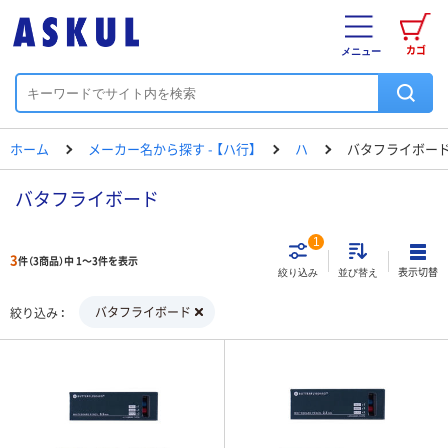
カゴ
メニュー
ホーム
メーカー名から探す - 【ハ行】
ハ
バタフライボー
バタフライボード
1
3
件（3商品）中 1～3件を表示
表示切替
絞り込み
並び替え
バタフライボード
絞り込み