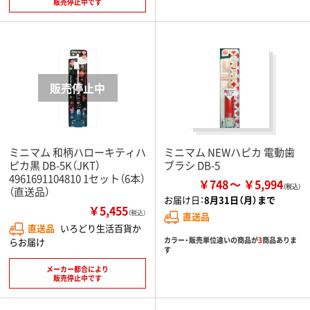
販売停止中です
ミニマム 和柄ハローキティハ
ミニマム NEWハピカ 電動歯
ピカ黒 DB-5K（JKT）
ブラシ DB-5
4961691104810 1セット（6本）
￥748
￥5,994
（直送品）
お届け日：
8月31日（月）まで
￥5,455
（税込）
直送品
直送品
いろどり生活百貨か
カラー・販売単位違いの商品が
3
商品ありま
らお届け
す
メーカー都合により
販売停止中です