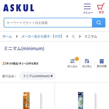
カゴ
メニュー
ホーム
メーカー名から探す - 【マ行】
ミ
ミニマム
ミニマム(minimum)
1
25
件（54商品）中 1～25件を表示
表示切替
絞り込み
並び替え
ミニマム(minimum)
絞り込み