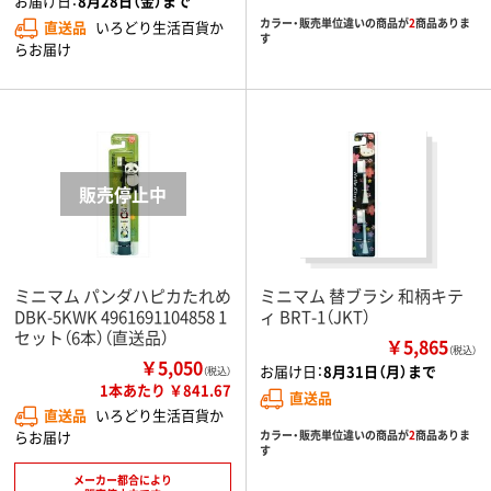
お届け日：
8月28日（金）まで
カラー・販売単位違いの商品が
2
商品ありま
直送品
いろどり生活百貨か
す
らお届け
ミニマム パンダハピカたれめ
ミニマム 替ブラシ 和柄キテ
DBK-5KWK 4961691104858 1
ィ BRT-1（JKT）
セット（6本）（直送品）
￥5,865
（税込）
￥5,050
お届け日：
8月31日（月）まで
（税込）
1本あたり ￥841.67
直送品
直送品
いろどり生活百貨か
らお届け
カラー・販売単位違いの商品が
2
商品ありま
す
メーカー都合により