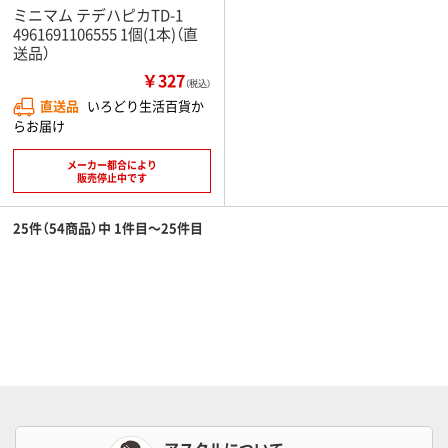
ミニマム テデハピカTD-1
4961691106555 1個(1本)（直
送品）
￥327
（税込）
直送品
いろどり生活百貨か
らお届け
メーカー都合により
販売停止中です
25件（54商品）中 1件目～25件目