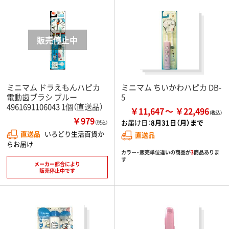
ミニマム ドラえもんハピカ
ミニマム ちいかわハピカ DB-
電動歯ブラシ ブルー
5
4961691106043 1個（直送品）
￥11,647
￥22,496
￥979
お届け日：
8月31日（月）まで
（税込）
直送品
いろどり生活百貨か
直送品
らお届け
カラー・販売単位違いの商品が
3
商品ありま
す
メーカー都合により
販売停止中です