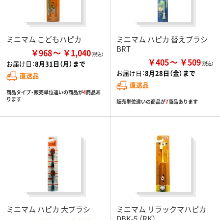
ミニマム こどもハピカ
ミニマム ハピカ 替えブラシ
BRT
￥968
￥1,040
￥405
￥509
お届け日：
8月31日（月）まで
お届け日：
8月28日（金）まで
直送品
直送品
商品タイプ・販売単位違いの商品が
4
商品あ
ります
販売単位違いの商品が
7
商品あります
ミニマム ハピカ 大ブラシ
ミニマム リラックマハピカ
DBK-5 （RK）