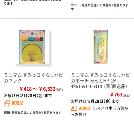
ります
カラー・販売単位違いの商品が
2
商品ありま
す
ミニマム すみっコぐらしハピ
ミニマム すみっコぐらしハピ
カフック
カポーチ みんとHP-1M
4961691106418 1個（直送品）
￥418
￥6,832
￥763
お届け日：
8月28日（金）まで
（税込）
お届け日：
8月28日（金）まで
直送品
直送品
いろどり生活百貨か
種類・販売単位違いの商品が
4
商品あります
らお届け