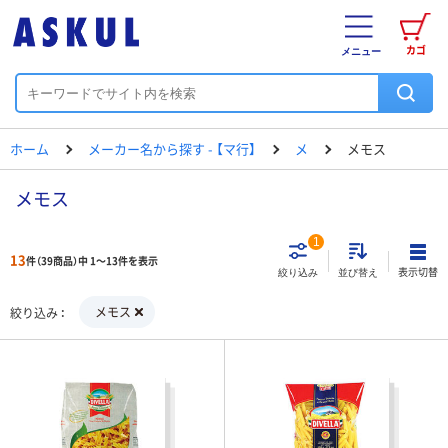
カゴ
メニュー
ホーム
メーカー名から探す - 【マ行】
メ
メモス
メモス
1
13
件（39商品）中 1～13件を表示
表示切替
絞り込み
並び替え
メモス
絞り込み