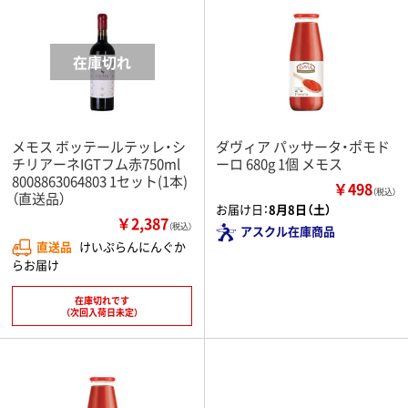
メモス ボッテールテッレ・シ
ダヴィア パッサータ・ポモド
チリアーネIGTフム赤750ml
ーロ 680g 1個 メモス
8008863064803 1セット(1本)
￥498
（税込）
（直送品）
お届け日：
8月8日（土）
￥2,387
（税込）
アスクル在庫商品
直送品
けいぷらんにんぐか
らお届け
在庫切れです
（次回入荷日未定）