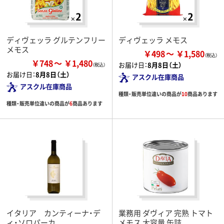
ディヴェッラ グルテンフリー
ディヴェッラ メモス
メモス
￥498
￥1,580
￥748
￥1,480
お届け日：
8月8日（土）
お届け日：
8月8日（土）
アスクル在庫商品
アスクル在庫商品
種類・販売単位違いの商品が
10
商品あります
種類・販売単位違いの商品が
6
商品あります
イタリア カンティーナ・デ
業務用 ダヴィア 完熟 トマト
ィ・ソロパーカ
メモス 大容量 缶詰