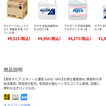
サニテートAハンドミ
サラヤ 手指消毒剤HL
アルボース 手指消毒剤
サラヤ 手
スト 消毒液 手指 アル
5L 42317 1本
アルボナース 4L 1本
1L 1本
コール消…
¥9,515（税込）
¥4,950（税込）
¥6,273（税込）
¥1,
商品説明
【液体タイプ・エタノール濃度（vol%）：64％】お得な業務用4L！無香料の手
指消毒剤。保湿成分配合。有効成分塩化ベンザルコニウム使用。詰替に
便利な注ぎ口ノズル付。
アイコンの説明