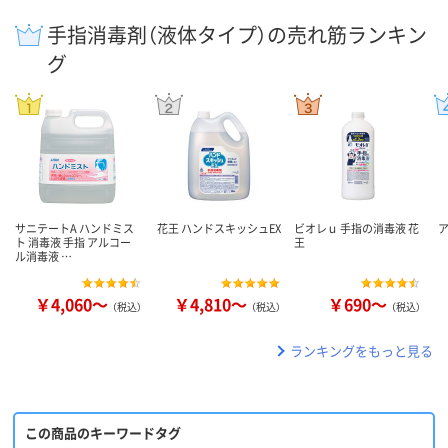
手指消毒剤（液体タイプ）の売れ筋ランキン
グ
サニテートA ハンドミス
花王 ハンドスキッシュEX
ビオレｕ 手指の消毒液 花
ト 消毒液 手指 アルコー
王
ル消毒液 …
￥4,060～
￥4,810～
￥690～
（税込）
（税込）
（税込）
ランキングをもっと見る
この商品のキーワードタグ