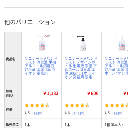
他のバリエーション
サニテート Aハンド
サニテート Aハンド
サニテート A
商品名
ミスト 消毒液 手指
ミスト デザインボ
ミスト 消毒液
アルコール消毒液
トル 消毒液 手指 ア
アルコール消
750mL 本体 1本 ラ
ルコール消毒液 本
750mL 本体 1
イオン 業務用
体 300mL 1本 ライ
本) ライオン
オン 業務用 限定
価格
￥1,133
￥606
￥6
(税込)
評価
4.5
4.6
4.5
（
68件
）
（
143件
）
（
68件
）
1本
1本
1箱（6本入）
販売単位