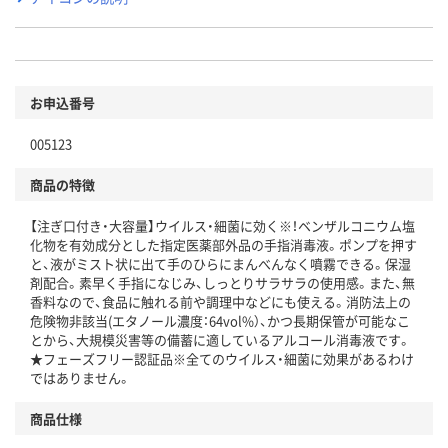
お申込番号
005123
商品の特徴
【注ぎ口付き・大容量】ウイルス・細菌に効く※！ベンザルコニウム塩
化物を有効成分とした指定医薬部外品の手指消毒液。ポンプを押す
と、液がミスト状に出て手のひらにまんべんなく噴霧できる。保湿
剤配合。素早く手指になじみ、しっとりサラサラの使用感。また、無
香料なので、食品に触れる前や調理中などにも使える。消防法上の
危険物非該当(エタノール濃度：64vol%）、かつ長期保管が可能なこ
とから、大規模災害等の備蓄に適しているアルコール消毒液です。
★フェーズフリー認証品※全てのウイルス・細菌に効果があるわけ
ではありません。
商品仕様