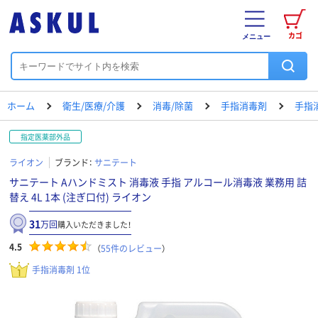
カゴ
メニュー
ホーム
衛生/医療/介護
消毒/除菌
手指消毒剤
手指
指定医薬部外品
ライオン
ブランド：
サニテート
サニテート Aハンドミスト 消毒液 手指 アルコール消毒液 業務用 詰
替え 4L 1本 (注ぎ口付) ライオン
31
万回
購入いただきました！
4.5
（
55
件のレビュー
）
手指消毒剤 1位