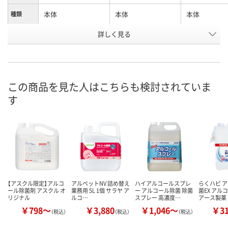
本体
本体
本体
種類
お申込番
詳しく見る
004396
5155615
004421
号
あり
8点
7点
在庫
8月10日（月）
8月10日（月）
8月10日（月）
お届け日
この商品を見た人はこちらも検討されていま
す
数量
数量
数量
カゴへ
カゴへ
カ
【アスクル限定】アルコ
アルペットNV 詰め替え
ハイアルコールスプレ
らくハピ 
ール除菌剤 アスクル オ
業務用 5L 1個 サラヤ ア
ー アルコール除菌 除菌
菌EX アル
リジナル
ルコ…
スプレー 高濃度…
アース製薬
￥798～
￥3,880
￥1,046～
￥3
（税込）
（税込）
（税込）