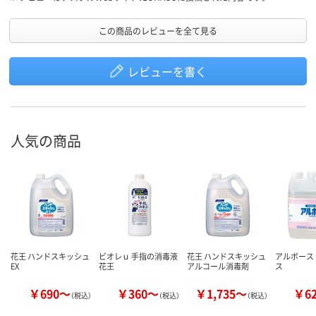
この商品のレビューを全て見る
レビューを書く
人気の商品
花王 ハンドスキッシュ
ビオレｕ 手指の消毒液
花王 ハンドスキッシュ
アルボース
EX
花王
アルコール消毒剤
ス
￥690～
￥360～
￥1,735～
￥6
（税込）
（税込）
（税込）