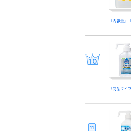
「内容量」「
「商品タイ
11