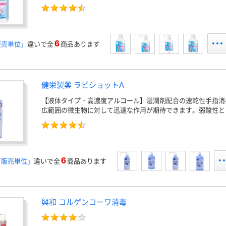
6
販売単位」
違いで全
商品あります
健栄製薬 ラビショットA
【液体タイプ・高濃度アルコール】湿潤剤配合の速乾性手指消
広範囲の微生物に対して迅速な作用が期待できます。弱酸性と
6
「販売単位」
違いで全
商品あります
興和 コルゲンコーワ消毒