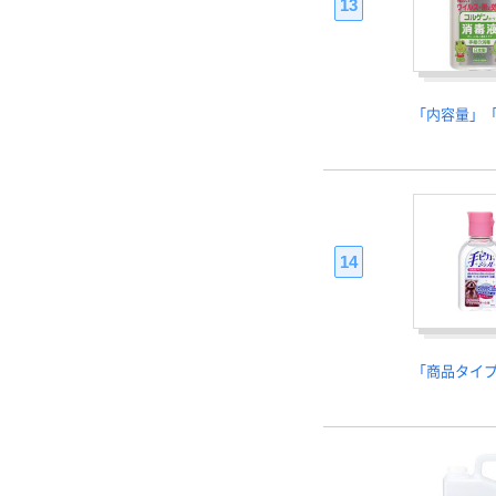
13
「内容量」
14
「商品タイ