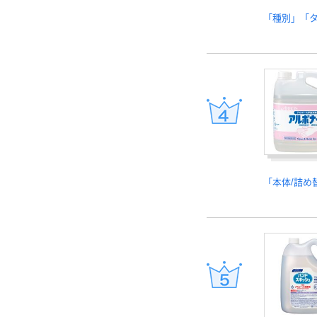
「種別」「
「本体/詰め