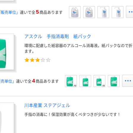
5
「販売単位」
違いで全
商品あります
アスクル 手指消毒剤 紙パック
環境に配慮した紙容器のアルコール消毒液。紙パックなので折
ます。
4
販売単位」
違いで全
商品あります
川本産業 ステアジェル
手指の消毒に！保湿効果が高くベタつきが少ないです！