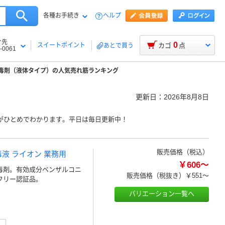
各種お手続き
ヘルプ
け先
0
スイートポイント
カゴ
点
あとで買う
-0061
毒剤（液体タイプ）の人気売れ筋ランキング
更新日：
2026年8月8日
がひとめでわかります。平日は毎日更新中！
販売価格（税込）
毒液 ライオン 業務用
￥606～
消毒剤。有効成分ベンザルコニ
販売価格（税抜き）
￥551～
フリー認証品。
バリエーション一覧へ