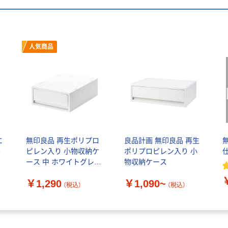
人気商品
に
無印良品 再生ポリプロ
良品計画 無印良品 再生
無
平
ピレン入り 小物収納ケ
ポリプロピレン入り 小
ース 中 ホワイトグレー
物収納ケース
約幅２６×奥行３７×高
￥1,290
￥1,090~
さ１２ｃｍ 良品計画
（税込）
（税込）