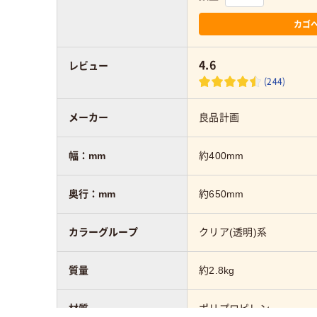
カゴ
4.6
レビュー
(244)
メーカー
良品計画
幅：mm
約400mm
奥行：mm
約650mm
カラーグループ
クリア(透明)系
質量
約2.8kg
材質
ポリプロピレン