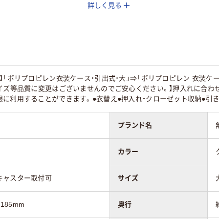
詳しく見る
】「ポリプロピレン衣装ケース・引出式・大」⇒「ポリプロピレン 衣装ケ
イズ等品質に変更はございませんのでご安心ください。】押入れに合わせ
に利用することができます。●衣替え●押入れ・クローゼット収納●引
ブランド名
カラー
キャスター取付可
サイズ
185mm
奥行