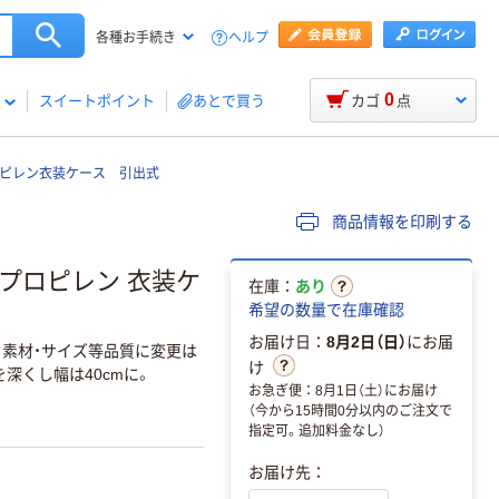
ヘルプ
各種お手続き
0
スイートポイント
あとで買う
カゴ
点
ロピレン衣装ケース 引出式
商品情報を印刷する
リプロピレン 衣装ケ
在庫：
あり
希望の数量で在庫確認
お届け日：
8月2日（日）
にお届
、素材・サイズ等品質に変更は
け
深くし幅は40cmに。
お急ぎ便：8月1日（土）にお届け
（今から15時間0分以内のご注文で
指定可。追加料金なし）
お届け先：