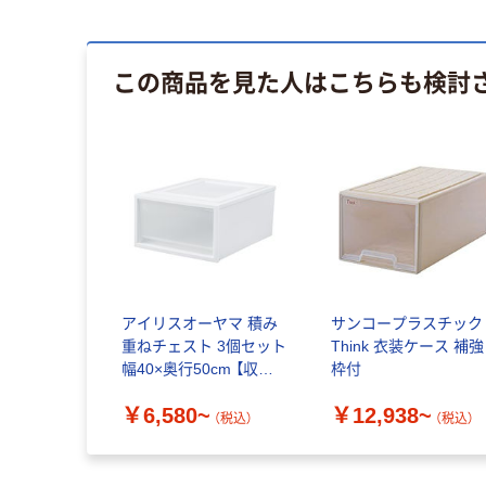
この商品を見た人はこちらも検討
アイリスオーヤマ 積み
サンコープラスチック
重ねチェスト 3個セット
Think 衣装ケース 補強
幅40×奥行50cm 【収納
枠付
ボックス/衣装ケース】
￥6,580~
￥12,938~
【日本製】【簡単組立】
（税込）
（税込）