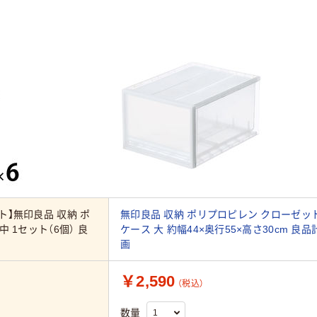
ト】無印良品 収納 ポ
無印良品 収納 ポリプロピレン クローゼッ
 1セット（6個） 良
ケース 大 約幅44×奥行55×高さ30cm 良品
画
￥2,590
（税込）
数量