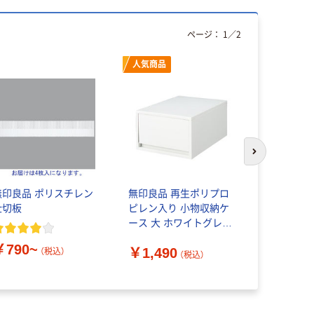
ページ：
1
／
2
人気商品
次のスライド
印良品 ポリスチレン
無印良品 再生ポリプロ
無印良品 
仕切板
ピレン入り 小物収納ケ
ピレン入り
ース 大 ホワイトグレー
ース 大 引
約幅２６×奥行３７×高
トグレー 
￥790~
￥1,490
￥1,790
さ１７．５ｃｍ 良品計
３７×高さ
（税込）
（税込）
画
良品計画