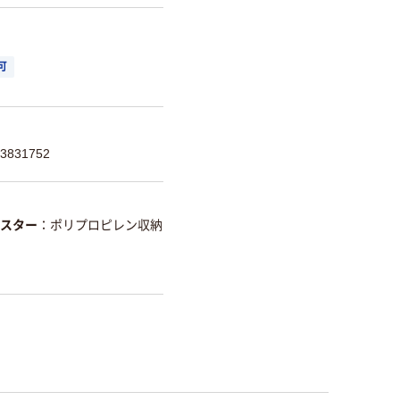
可
831752
スター
ポリプロピレン収納