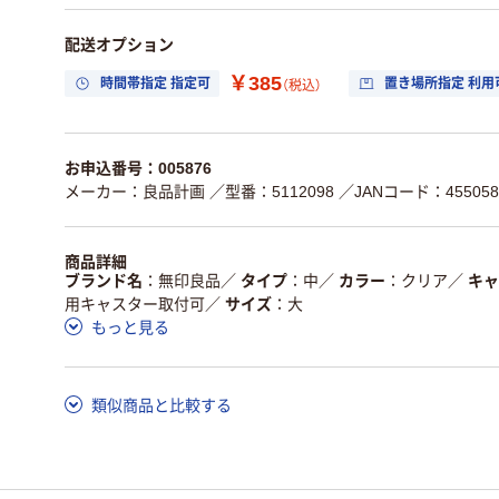
配送オプション
￥385
時間帯指定 指定可
置き場所指定 利用
（税込）
お申込番号：005876
メーカー：良品計画
／型番：5112098
／JANコード：4550583
商品詳細
ブランド名
無印良品
／
タイプ
中
／
カラー
クリア
／
キャ
用キャスター取付可
／
サイズ
大
もっと見る
類似商品と比較する