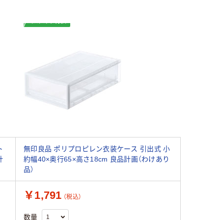
わけあり特価
ト
無印良品 ポリプロピレン衣装ケース 引出式 小
計
約幅40×奥行65×高さ18cm 良品計画（わけあり
品）
￥1,791
（税込）
数量