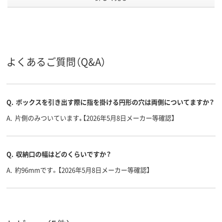
ループ
100
102
背幅
ヨコ
ヨコ
向き
よくあるご質問（Q&A）
アスクル
商品環境
135
スコア
Q.
ボックスを引き出す際に指を掛ける円形の穴は両側についてますか？
A.
片側のみついています｡【2026年5月8日メーカー等確認】
Q.
収納口の幅はどのくらいですか？
A.
約96mmです。【2026年5月8日メーカー等確認】