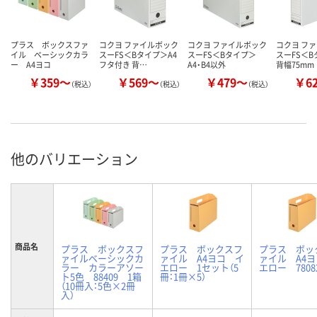
プラス ボックスファ
コクヨ ファイルボック
コクヨ ファイルボック
コクヨ フ
イル ベーシックカラ
スーFS＜Bタイプ＞A4
スーFS＜Bタイプ＞
スーFS＜B
ー A4ヨコ
フタ付き 背…
A4・B4以外
背幅75mm
￥359～
￥569～
￥479～
￥6
（税込）
（税込）
（税込）
他のバリエーション
商品名
プラス ボックスフ
プラス ボックスフ
プラス ボッ
ァイルベーシックカ
ァイル A4ヨコ イ
ァイル A4
ラー カラーアソー
エロー 1セット（5
エロー 7808
ト5色 88409 1箱
冊：1冊×5）
（10冊入：5色×2冊
入）