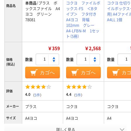
本商品：
プラス ボ
コクヨ ファイルボ
コクヨ 仕切り
商品名
ックスファイル A4
ックス-FS ＜Bタ
イルボックス
ヨコ グリーン
イプ＞ フタ付き
用) A4ファイル
78081
A4ヨコ 背幅
A4LL 1個
102mm グレー
A4-LFBN-M 1セッ
ト（5冊）
￥359
￥2,568
数量
数量
数量
価格
(税込)
カゴへ
カゴへ
カ
評価
4.0
4.4
（
5件
）
（
5件
）
プラス
コクヨ
コクヨ
メーカー
A4ヨコ
A4ヨコ
A4
サイズ
カラーグ
詳しく見る
グリーン系
グレー系
ホワイト系