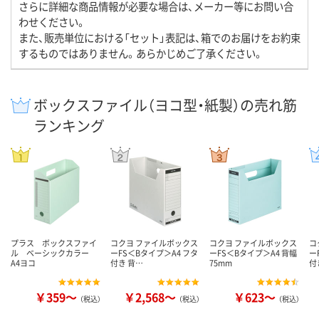
さらに詳細な商品情報が必要な場合は、メーカー等にお問い合
わせください。
また、販売単位における「セット」表記は、箱でのお届けをお約束
するものではありません。あらかじめご了承ください。
ボックスファイル（ヨコ型・紙製）の売れ筋
ランキング
プラス ボックスファイ
コクヨ ファイルボックス
コクヨ ファイルボックス
コ
ル ベーシックカラー
ーFS＜Bタイプ＞A4 フタ
ーFS＜Bタイプ＞A4 背幅
ー
A4ヨコ
付き 背…
75mm
付
￥359～
￥2,568～
￥623～
（税込）
（税込）
（税込）