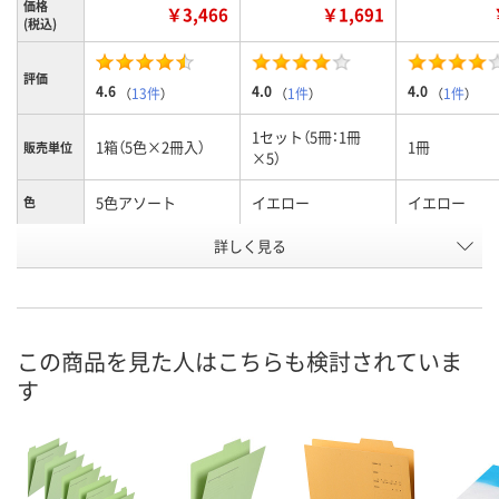
価格
￥3,466
￥1,691
(税込)
評価
4.6
4.0
4.0
（
13件
）
（
1件
）
（
1件
）
1セット（5冊：1冊
1箱（5色×2冊入）
1冊
販売単位
×5）
5色アソート
イエロー
イエロー
色
お申込番
詳しく見る
3457395
1266741
019174
号
あり
あり
あり
在庫
8月10日（月）
8月10日（月）
8月10日（月）
お届け日
この商品を見た人はこちらも検討されていま
す
数量
数量
数量
カゴへ
カゴへ
カ