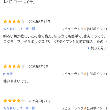
レビュー（5件）
2026年5月12日
ＡＳＫＵＬユーザー様
レビューランク
S
(815ポイント)
明るい色が欲しいとの事で購入。組み立ても簡単で、丈夫そうです。
コクヨ ファイルボックス-FS ＜Eタイプ＞と同時に購入したので
すが、幅が少し違っていました。高さは変わらないので、社内で使う
続きを見る
人的には問題はないようです。
2025年5月2日
ｍｏ様
レビューランク
A
(130ポイント)
使いやすいです。
2025年3月21日
ＡＳＫＵＬユーザー様
レビューランク
A
(124ポイント)