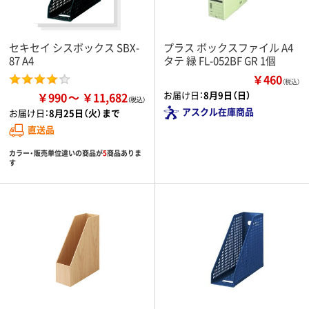
セキセイ シスボックス SBX-
プラス ボックスファイル A4
87 A4
タテ 緑 FL-052BF GR 1個
￥460
（税込）
お届け日：
8月9日（日）
￥990
￥11,682
アスクル在庫商品
お届け日：
8月25日（火）まで
直送品
カラー・販売単位違いの商品が
5
商品ありま
す