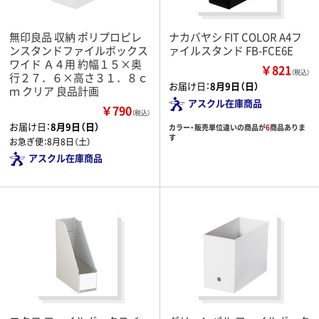
無印良品 収納 ポリプロピレ
ナカバヤシ FIT COLOR A4フ
ンスタンドファイルボックス
ァイルスタンド FB-FCE6E
ワイド Ａ４用 約幅１５×奥
￥821
（税込）
行２７．６×高さ３１．８ｃ
お届け日：
8月9日（日）
ｍ クリア 良品計画
アスクル在庫商品
￥790
（税込）
お届け日：
8月9日（日）
カラー・販売単位違いの商品が
6
商品ありま
す
お急ぎ便：
8月8日（土）
アスクル在庫商品