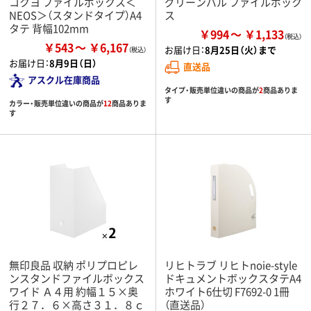
コクヨ ファイルボックス＜
グリーンパル ファイルボック
NEOS＞（スタンドタイプ）A4
ス
タテ 背幅102mm
￥994
￥1,133
￥543
￥6,167
お届け日：
8月25日（火）まで
お届け日：
8月9日（日）
直送品
アスクル在庫商品
タイプ・販売単位違いの商品が
2
商品ありま
す
カラー・販売単位違いの商品が
12
商品ありま
す
無印良品 収納 ポリプロピレ
リヒトラブ リヒトnoie-style
ンスタンドファイルボックス
ドキュメントボックスタテA4
ワイド Ａ４用 約幅１５×奥
ホワイト6仕切 F7692-0 1冊
行２７．６×高さ３１．８ｃ
（直送品）