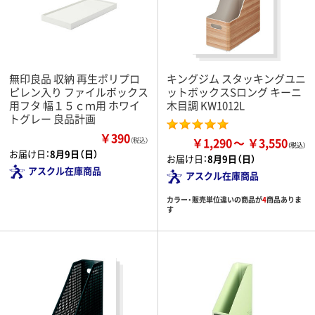
無印良品 収納 再生ポリプロ
キングジム スタッキングユニ
ピレン入り ファイルボックス
ットボックスSロング キーニ
用フタ 幅１５ｃｍ用 ホワイ
木目調 KW1012L
トグレー 良品計画
￥390
￥1,290
￥3,550
（税込）
お届け日：
8月9日（日）
お届け日：
8月9日（日）
アスクル在庫商品
アスクル在庫商品
カラー・販売単位違いの商品が
4
商品ありま
す