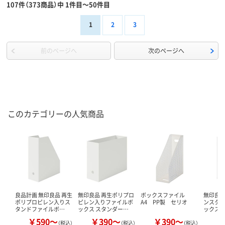
107件（373商品）中 1件目～50件目
1
2
3
前のページへ
次のページへ
このカテゴリーの人気商品
良品計画 無印良品 再生
無印良品 再生ポリプロ
ボックスファイル
無印良品
ポリプロピレン入りス
ピレン入りファイルボ
A4 PP製 セリオ
ンスタ
タンドファイルボ…
ックス スタンダー…
ックス
￥590～
￥390～
￥390～
￥
（税込）
（税込）
（税込）