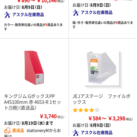
￥890
￥10,146
お届け日：
8月9日（日）
お届け日：
8月9日（日）
アスクル在庫商品
アスクル在庫商品
幅・外寸・販売単位違いの商品が
6
商品ありま
カラー・販売単位違いの商品が
5
商品ありま
す
す
キングジム GボックスPP
JEJアステージ ファイルボ
A4S100mm 赤 4653-R 1セッ
ックス
ト(5冊)（直送品）
￥3,740
￥584
￥3,298
（税込）
お届け日：
8月19日（水）まで
お届け日：
8月9日（日）
直送品
stationeryMからお
アスクル在庫商品
届け