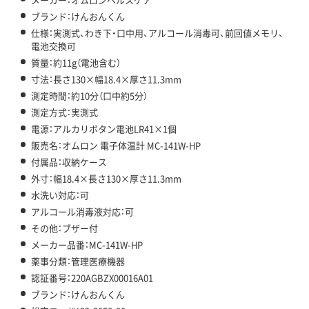
ブランド：けんおんくん
仕様：実測式、わき下・口中用、アルコール消毒可、前回値メモリ、
電池交換可
質量：約11g（電池含む）
寸法：長さ130×幅18.4×厚さ11.3mm
測定時間：約10分（口中約5分）
測定方式：実測式
電源：アルカリボタン電池LR41×1個
販売名：オムロン 電子体温計 MC-141W-HP
付属品：収納ケース
外寸：幅18.4×長さ130×厚さ11.3mm
水洗い対応：可
アルコール消毒液対応：可
その他：ブザー付
メーカー品番：MC-141W-HP
薬事分類：管理医療機器
認証番号：220AGBZX00016A01
ブランド：けんおんくん