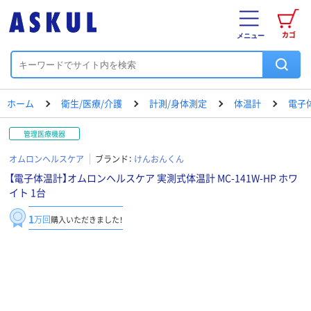
カゴ
メニュー
ホーム
衛生/医療/介護
計測/身体測定
体温計
電子
管理医療機器
オムロンヘルスケア
ブランド：
けんおんくん
【電子体温計】オムロンヘルスケア 実測式体温計 MC-141W-HP ホワ
イト 1台
1
万回
購入いただきました！