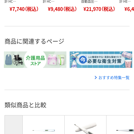
計 HC…
計 HC…
自動血圧…
計 HE…
¥7,740（税込）
¥9,480（税込）
¥21,970（税込）
¥6,
商品に関連するページ
おすすめ特集一覧
類似商品と比較