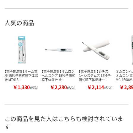
スコア
人気の商品
【電子体温計】オーム電
【電子体温計】オムロン
【電子体温計】シチズ
オムロン
機 15秒予測式脇下体温
ヘルスケア 15秒予測式
ン・システムズ 15秒予
オムロン 
計 MT418…
脇下体温計 M…
測式脇下体温計 …
MC-1600W
￥1,330
￥2,280
￥2,114
￥2,8
（税込）
（税込）
（税込）
この商品を見た人はこちらも検討されていま
す