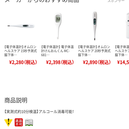
スポンサー
【電子体温計】オムロン
【電子体温計】 電子体温
【電子体温計】オムロン
【電子体
ヘルスケア 15秒予測式
計けんおんくん MC-
ヘルスケア 20秒予測式
ヘルスケア
脇下体…
681…
脇下体…
脇下体…
¥2,280（税込）
¥2,398（税込）
¥2,890（税込）
¥14,
商品説明
【実測式約10分検温】アルコール消毒可能！