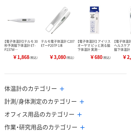
【電子体温計】テルモ 30
テルモ電子体温計 C207
【電子体温計】 アイリス
【電子体温
秒予測脇下体温計 ET-
ETーP207P 1本
オーヤマ ピッと測る脇
ヘルスケア 
P237W…
下体温計 実測…
脇下体温計 
￥1,868
￥3,080
￥680
￥2,
（税込）
（税込）
（税込）
体温計のカテゴリー
計測/身体測定のカテゴリー
オフィス用品のカテゴリー
作業・研究用品のカテゴリー