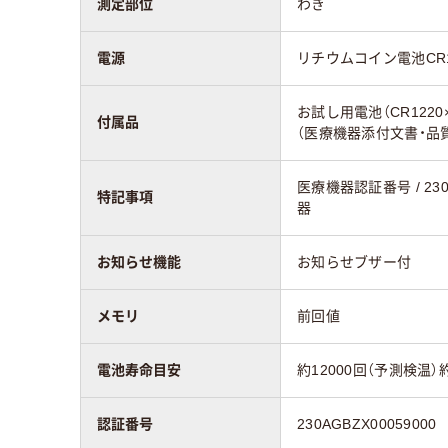
測定部位
わき
電源
リチウムコイン電池CR1
お試し用電池（CR122
付属品
（医療機器添付文書・品
医療機器認証番号 / 230
特記事項
器
お知らせ機能
お知らせブザー付
メモリ
前回値
電池寿命目安
約12000回（予測検温）
認証番号
230AGBZX00059000