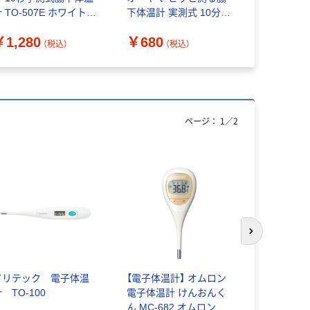
 TO-507E ホワイト 1
下体温計 実測式 10分タ
MT550 
台 アスクル オリジナル
イプ 専用ケース付き
ログ ナビ
￥1,280
￥680
￥1,760
DT-918 1個
7-4902-01
（税込）
（税込）
ページ：
1
／
2
次のスライド
ドリテック 電子体温
【電子体温計】 オムロン
【非接触体
 TO-100
電子体温計 けんおんく
ン・システ
ん MC-682 オムロンヘ
耳で測る体