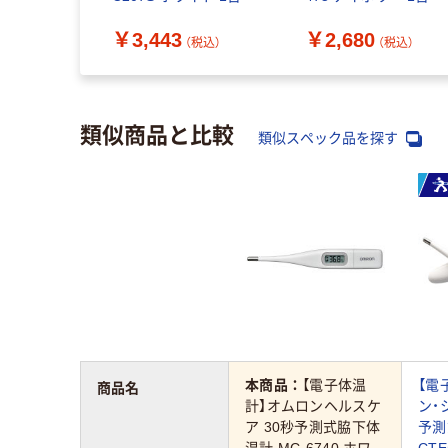
￥3,443
￥2,680
（税込）
（税込）
類似商品と比較
類似スペック品を探す
本商品：
【電子体温
【電
商品名
計】オムロンヘルスケ
ン・
ア 30秒予測式脇下体
予測
温計 MC-6740 ホワ
CTE