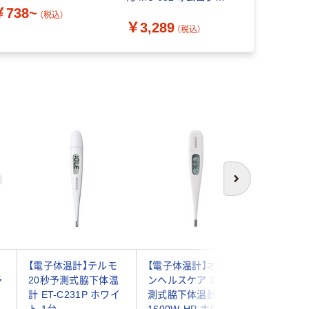
￥738~
ルスケア
CTD711 
（税込）
￥3,289
￥5,478
（税込）
次へ
【電子体温計】テルモ
【電子体温計】オムロ
【電子体温
予
20秒予測式脇下体温
ンヘルスケア 20秒予
テルモ電
-
計 ET-C231P ホワイ
測式脇下体温計 MC-
C232 ET
ホ
ト 1台
1600W-HP ホワイト
本