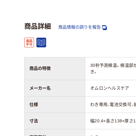
アスクル商品環境
65
スコア
商品詳細
商品情報の誤りを報告
30秒予測検温。検温
商品の特徴
き。
メーカー名
オムロンヘルスケア
仕様
わき専用、電池交換可、
寸法
幅20.4×長さ138×厚さ1