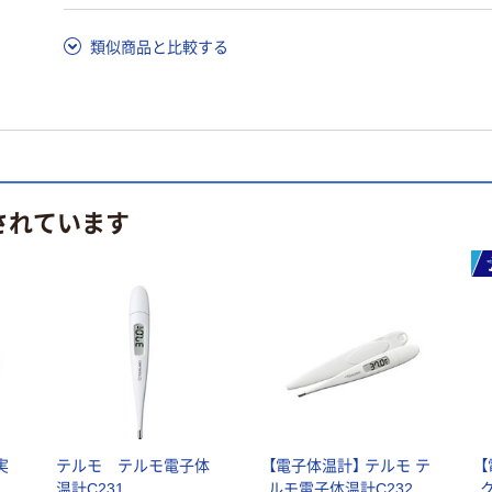
類似商品と比較する
されています
実
テルモ テルモ電子体
【電子体温計】 テルモ テ
温計C231
ルモ電子体温計C232