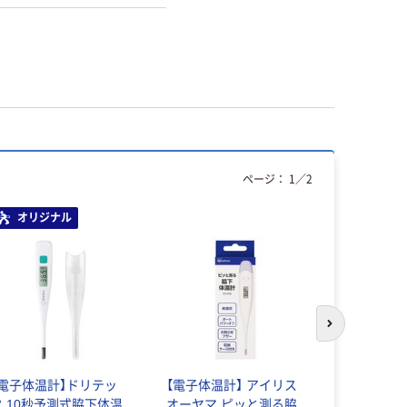
ページ：
1
／
2
オリジナル
次のスライド
【電子体温計】ドリテッ
【電子体温計】 アイリス
【電子体温計
ク 10秒予測式脇下体温
オーヤマ ピッと測る脇
Microlif