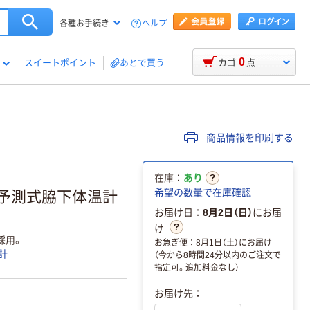
ヘルプ
各種お手続き
0
スイートポイント
あとで買う
カゴ
点
商品情報を印刷する
在庫：
あり
希望の数量で在庫確認
秒予測式脇下体温計
お届け日：
8月2日（日）
にお届
け
採用。
お急ぎ便：8月1日（土）にお届け
計
（今から8時間24分以内のご注文で
指定可。追加料金なし）
お届け先：