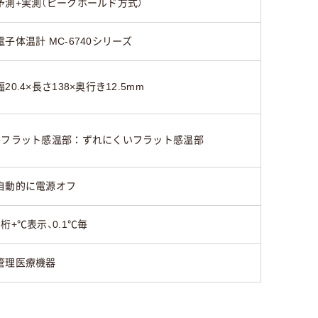
予測+実測（ピークホールド方式）
電子体温計 MC-6740シリーズ
幅20.4×長さ138×奥行き12.5mm
●フラット感温部：ずれにくいフラット感温部
自動的に電源オフ
3桁+℃表示、0.1℃毎
管理医療機器