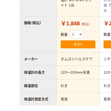
イト 1台
台 
ル
￥1,848
￥2
価格（税込）
（税込）
数量
数量
カゴへ
メーカー
オムロンヘルスケア
シチ
体温計の長さ
120～150mm未満
12
検温部位
わき
わき
体温計測定方式
実測
実測