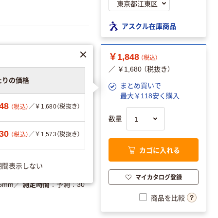
アスクル在庫商品
￥1,848
（税込）
／ ￥1,680 （税抜き）
たりの価格
まとめ買いで
可
最大￥118安く購入
48
／￥1,680（税抜き）
（税込）
数量
30
／￥1,573（税抜き）
：4975479426018
（税込）
カゴに入れる
期間表示しない
用、電池交換可、前回値メモリ
マイカタログ登録
5mm
／
測定時間
予測：30
商品を比較