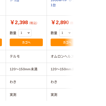
1台
￥2,398
￥2,890
￥2,3
（税込）
（税込）
数量
数量
数量
カゴへ
カゴへ
テルモ
オムロンヘルスケア
テルモ
120～150mm未満
120～150mm未満
120～1
わき
わき
ワキ下
実測
実測