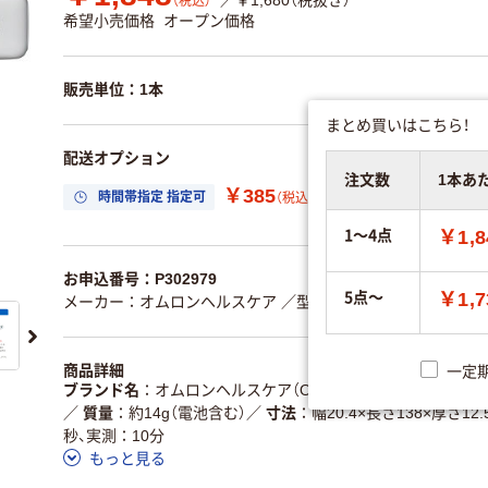
／￥1,680（税抜き）
（税込）
希望小売価格
オープン価格
販売単位：1本
まとめ買いはこちら！
配送オプション
注文数
1本あ
￥385
時間帯指定 指定可
置き場所指定 利用
（税込）
1～4点
￥1,8
お申込番号：P302979
5点～
￥1,7
メーカー：オムロンヘルスケア
／型番：MC-6740
／JANコード
商品詳細
一定
ブランド名
オムロンヘルスケア（OMRON）
／
仕様
わき専
／
質量
約14g（電池含む）
／
寸法
幅20.4×長さ138×厚さ12.
秒、実測：10分
もっと見る