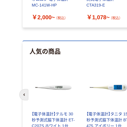
MC-141W-HP
CTA319-E
￥2,000~
￥1,078~
（税込）
（税込）
人気の商品
前のスライドへ
【電子体温計】テルモ 30
【電子体温計】タニタ 1
秒予測式脇下体温計 ET-
秒予測式脇下体温計 BT
C207S ホワイト 1台
475 アイボリー 1台