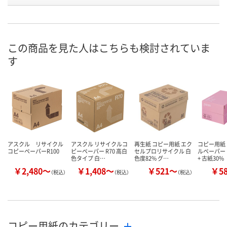
号
入荷待ち
あり
あり
在庫
ご注文後、お届けに
この商品を見た人はこちらも検討されていま
ついてご連絡いたし
8月10日（月）
8月10日（月）
お届け日
す
ます
数量
数量
数量
カゴへ
カゴへ
カ
アスクル リサイクル
アスクル リサイクルコ
再生紙 コピー用紙 エク
コピー用紙
コピーペーパーR100
ピーペーパー R70 高白
セルプロリサイクル 白
ルペーパー
色タイプ 白…
色度82% グ…
+ 古紙30%
￥2,480～
￥1,408～
￥521～
￥5
（税込）
（税込）
（税込）
コピー用紙のカテゴリー