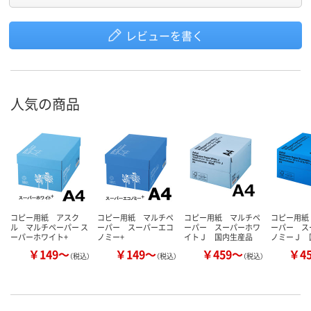
レビューを書く
人気の商品
コピー用紙 アスク
コピー用紙 マルチペ
コピー用紙 マルチペ
コピー用紙
ル マルチペーパー ス
ーパー スーパーエコ
ーパー スーパーホワ
ーパー ス
ーパーホワイト+
ノミー+
イトＪ 国内生産品
ノミーＪ 
￥149～
￥149～
￥459～
￥4
（税込）
（税込）
（税込）