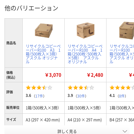
他のバリエーション
商品名
リサイクルコピーペ
リサイクルコピーペ
リサイクルコ
ーパーR100 A3 1
ーパーR100 A4 1
ーパーR100 
箱（500枚入×3冊）
箱（2500枚：500枚入
箱（500枚入
アスクル オリジナ
×5冊） アスクル
アスクル オ
ル
オリジナル
ル
価格
￥3,070
￥2,480
￥4
(税込)
評価
3.6
3.9
4.1
（
17件
）
（
30件
）
（
8件
）
1箱（500枚入×3冊）
1箱（500枚入×5冊）
1箱（500枚入
販売単位
A3 (297 × 420 mm)
A4 (210 × 297 mm)
B4 (257 × 36
サイズ
お申込番
詳しく見る
022939
016403
022920