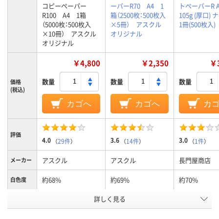
コピーペーパー
ーパーR70 A4 1
トペーパーR A
R100 A4 1箱
箱（2500枚：500枚入
105g (厚口) ナ
（5000枚：500枚入
×5冊） アスクル
1冊(500枚入)
×10冊） アスクル
オリジナル
オリジナル
￥4,800
￥2,350
￥3
数量
数量
数量
価格
(税込)
カゴへ
カゴへ
カ
評価
4.0
3.6
3.0
（
29件
）
（
14件
）
（
1件
）
アスクル
アスクル
長門屋商店
メーカー
約68%
約69%
約70%
白色度
用紙の厚
詳しく見る
約98μm(0.098mm)
約93μm(0.09mm)
約0.13mm
さ