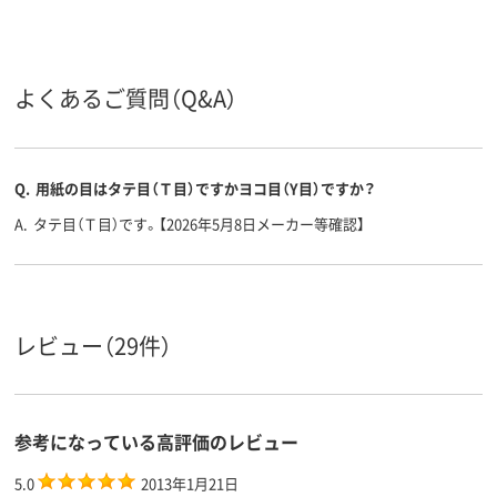
用紙の種
コピー用紙
コピー用紙
コピー用紙
類
5000、5000枚
2500、1箱（2500枚：
500
枚数
500枚入×5冊）
よくあるご質問（Q&A）
A4 (210 × 297 mm)
A4 (210 × 297 mm)
A4
サイズ
アスクル
Q.
用紙の目はタテ目（Ｔ目）ですかヨコ目（Y目）ですか？
商品環境
60
75
スコア
A.
タテ目（Ｔ目）です。【2026年5月8日メーカー等確認】
レビュー（29件）
参考になっている高評価のレビュー
5.0
2013年1月21日