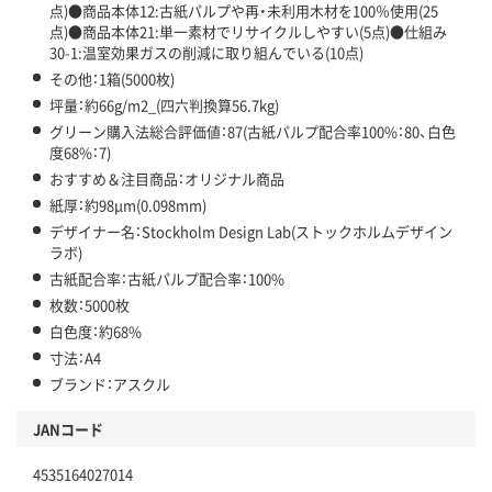
点)●商品本体12:古紙パルプや再・未利用木材を100％使用(25
点)●商品本体21:単一素材でリサイクルしやすい(5点)●仕組み
30-1:温室効果ガスの削減に取り組んでいる(10点)
その他：1箱(5000枚)
坪量：約66g/m2_(四六判換算56.7kg)
グリーン購入法総合評価値：87(古紙パルプ配合率100%：80、白色
度68%：7)
おすすめ＆注目商品：オリジナル商品
紙厚：約98μm(0.098mm)
デザイナー名：Stockholm Design Lab(ストックホルムデザイン
ラボ)
古紙配合率：古紙パルプ配合率：100%
枚数：5000枚
白色度：約68%
寸法：A4
ブランド：アスクル
JANコード
4535164027014