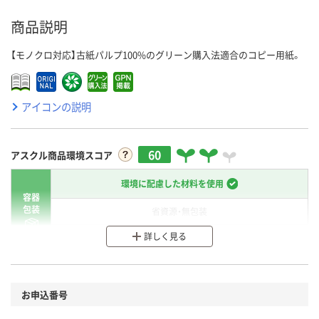
商品説明
【モノクロ対応】古紙パルプ100%のグリーン購入法適合のコピー用紙。
アイコンの説明
60
アスクル商品環境スコア
環境に配慮した材料を使用
容器
包装
省資源・無包装
詳しく見る
分別・リサイクルしやすい設計
環境に配慮した材料を使用
商品
お申込番号
本体
省資源・省エネ・節水