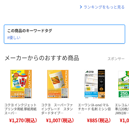
ランキングをもっと見る
この商品のキーワードタグ
#優しい
メーカーからのおすすめ商品
スポンサー
コクヨ インクジェット
コクヨ スーパーファ
エーワン（A-one）マル
エレコム 
プリンタ用紙 厚紙用紙
イングレード スタン
チカード 名刺 ミシン目
準/120枚/
スーパ…
ダードタイプ…
…
JMN1W
¥1,270（税込）
¥1,007（税込）
¥885（税込）
¥1,