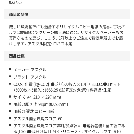
023785
分別・リサイクルしやすい設計
商品の特徴
独自の回収スキームがある
厳しい環境基準にも適合するリサイクルコピー用紙の定番。古紙パ
仕組
ルプ100％配合でグリーン購入法に適合。リサイクルペーパーもお
アスクルで資源循環している
買得なものを選びましょう。2箱以上のご注文で指定場所までお届
けします。アスクル限定・ロハコ限定
温室効果ガスなどの削減
商品仕様
この商品の環境配慮ポイントです。下記商品詳細「
アスクル商品環境スコア詳細／加点項目
」で確認できます。
メーカー：アスクル
ブランド：アスクル
CO2排出量 [kg-CO2]：●1箱（500枚入×10冊）:333.65●1セット
（5000枚×5箱入）:1668.25 (注)算定対象:原材料調達・生産
サイズ：A4 (210 × 297 mm)
用紙の厚さ：約98μm(0.098mm)
用紙の種類：コピー用紙
アスクル商品環境スコア：60
アスクル商品環境スコア詳細/加点項目：●容器包装1:全て紙であ
る(10点)●容器包装11:分別・リユース・リサイクルしやすい(10