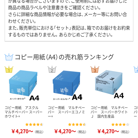
が異なる場合がございますので、ご使用前には必ずお届けした
商品の商品ラベルや注意書きをご確認ください。
さらに詳細な商品情報が必要な場合は、メーカー等にお問い合
わせください。
また、販売単位における「セット」表記は、箱でのお届けをお約束
するものではありません。あらかじめご了承ください。
コピー用紙（A4）の売れ筋ランキング
コピー用紙 アスクル
コピー用紙 マルチペー
コピー用紙 マルチペー
コ
マルチペーパー スーパー
パー スーパーエコノミ
パー スーパーホワイト
パ
ホワイト+
ー+
Ｊ 国内生産品
ー
￥4,270～
￥4,270～
￥4,270～
（税込）
（税込）
（税込）